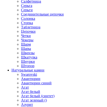
Салфетница
Серьга
Серьги
Соединительные цепочки
Солонка
Стопка
Таблетница
Цепочки
Четки
Чокеры
Шарм
Шары
Швензы
Шкатулка
Шнурки
Штопор
Натуральные камни
Swarovski
Авантюрин
Авантюрин синий
Агат
Агат белый
Агат белый (синтет)
Агат зеленый ()
Азурит