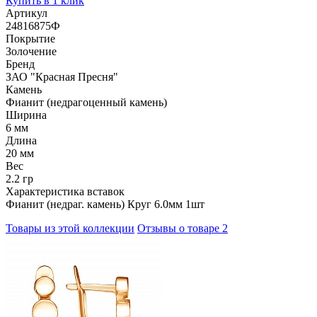
Купить в 1 клик
Артикул
24816875Ф
Покрытие
Золочение
Бренд
ЗАО "Красная Пресня"
Камень
Фианит (недрагоценный камень)
Ширина
6 мм
Длина
20 мм
Вес
2.2 гр
Характеристика вставок
Фианит (недраг. камень) Круг 6.0мм 1шт
Товары из этой коллекции
Отзывы о товаре
2