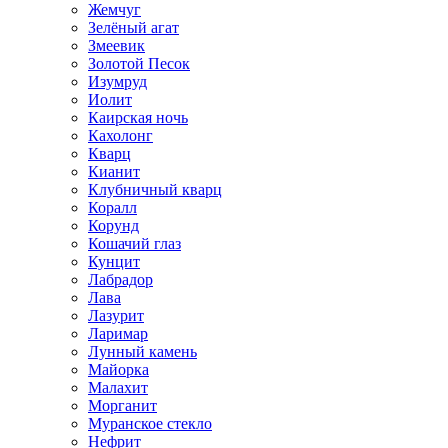
Жемчуг
Зелёный агат
Змеевик
Золотой Песок
Изумруд
Иолит
Каирская ночь
Кахолонг
Кварц
Кианит
Клубничный кварц
Коралл
Корунд
Кошачий глаз
Кунцит
Лабрадор
Лава
Лазурит
Ларимар
Лунный камень
Майорка
Малахит
Морганит
Муранское стекло
Нефрит