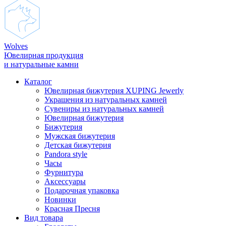
Wolves
Ювелирная продукция
и натуральные камни
Каталог
Ювелирная бижутерия XUPING Jewerly
Украшения из натуральных камней
Сувениры из натуральных камней
Ювелирная бижутерия
Бижутерия
Мужская бижутерия
Детская бижутерия
Pandora style
Часы
Фурнитура
Аксеcсуары
Подарочная упаковка
Новинки
Красная Пресня
Вид товара