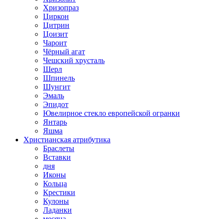
Хризопраз
Циркон
Цитрин
Цоизит
Чароит
Чёрный агат
Чешский хрусталь
Шерл
Шпинель
Шунгит
Эмаль
Эпидот
Ювелирное стекло европейской огранки
Янтарь
Яшма
Христианская атрибутика
Браслеты
Вставки
дня
Иконы
Кольца
Крестики
Кулоны
Ладанки
месяца