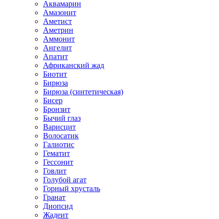
Аквамарин
Амазонит
Аметист
Аметрин
Аммонит
Ангелит
Апатит
Африканский жад
Биотит
Бирюза
Бирюза (синтетическая)
Бисер
Бронзит
Бычий глаз
Варисцит
Волосатик
Галиотис
Гематит
Гессонит
Говлит
Голубой агат
Горный хрусталь
Гранат
Диопсид
Жадеит