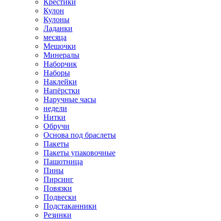
Крестики
Кулон
Кулоны
Ладанки
месяца
Мешочки
Минералы
Наборчик
Наборы
Наклейки
Напёрстки
Наручные часы
недели
Нитки
Обручи
Основа под браслеты
Пакеты
Пакеты упаковочные
Пашотница
Пины
Пирсинг
Повязки
Подвески
Подстаканники
Резинки