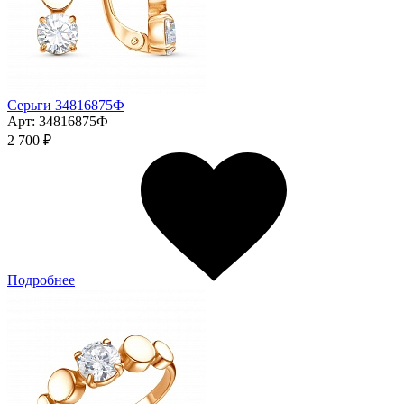
Серьги 34816875Ф
Арт:
34816875Ф
2 700 ₽
Подробнее