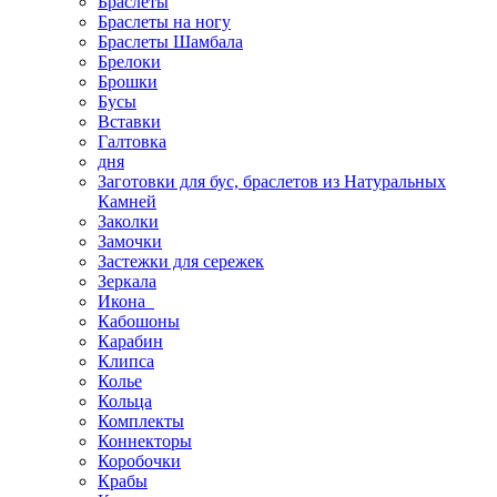
Браслеты
Браслеты на ногу
Браслеты Шамбала
Брелоки
Брошки
Бусы
Вставки
Галтовка
дня
Заготовки для бус, браслетов из Натуральных
Камней
Заколки
Замочки
Застежки для сережек
Зеркала
Икона
Кабошоны
Карабин
Клипса
Колье
Кольца
Комплекты
Коннекторы
Коробочки
Крабы