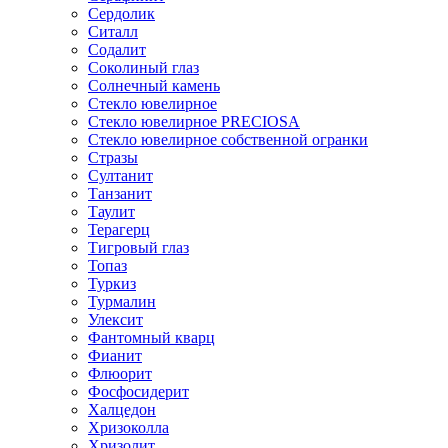
Сердолик
Ситалл
Содалит
Соколиный глаз
Солнечный камень
Стекло ювелирное
Стекло ювелирное PRECIOSA
Стекло ювелирное собственной огранки
Стразы
Султанит
Танзанит
Таулит
Терагерц
Тигровый глаз
Топаз
Туркиз
Турмалин
Улексит
Фантомный кварц
Фианит
Флюорит
Фосфосидерит
Халцедон
Хризоколла
Хризолит