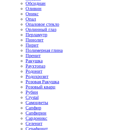
Обсидиан
Оливин
Оникс
Опал
Опаловое стекло
Орлинный глаз
Перламутр
Пинолит
Пирит
Полимерная глина
Пренит
Ракушка
Раухтопаз
Родонит
Родохрозит
Розовая Ракушка
Розовый кварц
Рубин
Сrystal
Самоцветы
Сапфир
Сапфирин
Сардоникс
Селенит
Серафинит