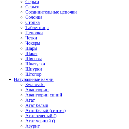
Серьга
Серьги
Соединительные цепочки
Солонка
Стопка
Таблетница
Цепочки
Четки
Чокеры
Шарм
Шары
Швензы
Шкатулка
Шнурки
Штопор
Натуральные камни
Swarovski
Авантюрин
Авантюрин синий
Агат
Агат белый
Агат белый (синтет)
Агат зеленый ()
Агат черный ()
Азурит