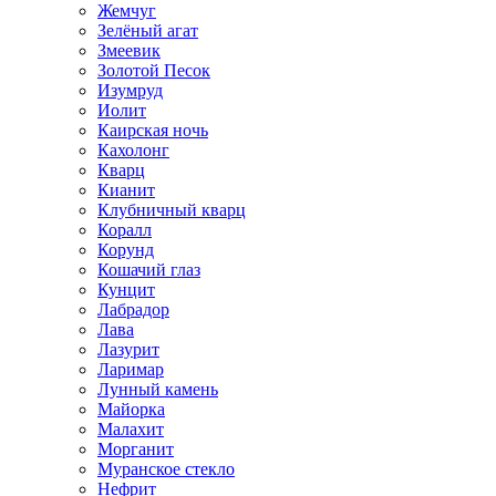
Жемчуг
Зелёный агат
Змеевик
Золотой Песок
Изумруд
Иолит
Каирская ночь
Кахолонг
Кварц
Кианит
Клубничный кварц
Коралл
Корунд
Кошачий глаз
Кунцит
Лабрадор
Лава
Лазурит
Ларимар
Лунный камень
Майорка
Малахит
Морганит
Муранское стекло
Нефрит