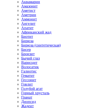
Аквамарин
Амазонит
Аметист
Аметрин
Аммонит
Ангелит
Апатит
Африканский жад
Биотит
Бирюза
Бирюза (синтетическая)
Бисер
Бронзит
Бычий глаз
Варисцит
Волосатик
Галиотис
Гематит
Гессонит
Говлит
Голубой агат
Горный хрусталь
Гранат
Диопсид
Жадеит