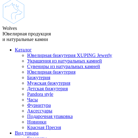
Wolves
Ювелирная продукция
и натуральные камни
Каталог
Ювелирная бижутерия XUPING Jewerly
Украшения из натуральных камней
Сувениры из натуральных камней
Ювелирная бижутерия
Бижутерия
Мужская бижутерия
Детская бижутерия
Pandora style
Часы
Фурнитура
Аксеcсуары
Подарочная упаковка
Новинки
Красная Пресня
Вид товара