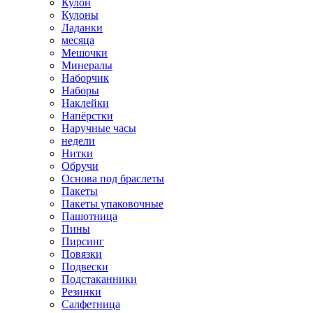
Кулон
Кулоны
Ладанки
месяца
Мешочки
Минералы
Наборчик
Наборы
Наклейки
Напёрстки
Наручные часы
недели
Нитки
Обручи
Основа под браслеты
Пакеты
Пакеты упаковочные
Пашотница
Пины
Пирсинг
Повязки
Подвески
Подстаканники
Резинки
Салфетница