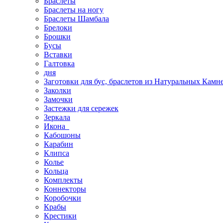
Браслеты
Браслеты на ногу
Браслеты Шамбала
Брелоки
Брошки
Бусы
Вставки
Галтовка
дня
Заготовки для бус, браслетов из Натуральных Камн
Заколки
Замочки
Застежки для сережек
Зеркала
Икона
Кабошоны
Карабин
Клипса
Колье
Кольца
Комплекты
Коннекторы
Коробочки
Крабы
Крестики