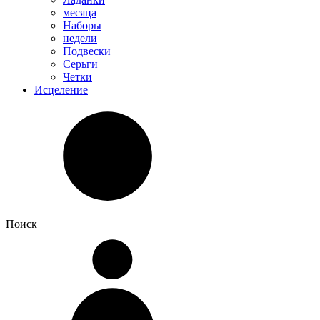
месяца
Наборы
недели
Подвески
Серьги
Четки
Исцеление
Поиск