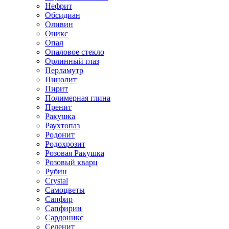
Нефрит
Обсидиан
Оливин
Оникс
Опал
Опаловое стекло
Орлинный глаз
Перламутр
Пинолит
Пирит
Полимерная глина
Пренит
Ракушка
Раухтопаз
Родонит
Родохрозит
Розовая Ракушка
Розовый кварц
Рубин
Сrystal
Самоцветы
Сапфир
Сапфирин
Сардоникс
Селенит