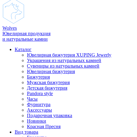
Wolves
Ювелирная продукция
и натуральные камни
Каталог
Ювелирная бижутерия XUPING Jewerly
Украшения из натуральных камней
Сувениры из натуральных камней
Ювелирная бижутерия
Бижутерия
Мужская бижутерия
Детская бижутерия
Pandora style
Часы
Фурнитура
Аксеcсуары
Подарочная упаковка
Новинки
Красная Пресня
Вид товара