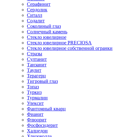
Серафинит
Сердолик
Ситалл
Содалит
Соколиный глаз
Солнечный камень
Стекло ювелирное
Стекло ювелирное PRECIOSA
Стекло ювелирное собственной огранки
Стразы
Султанит
Танзанит
Таулит
Терагерц
Тигровый глаз
Топаз
Туркиз
Турмалин
Улексит
Фантомный кварц
Фианит
Флюорит
Фосфосидерит
Халцедон
Хризоколла