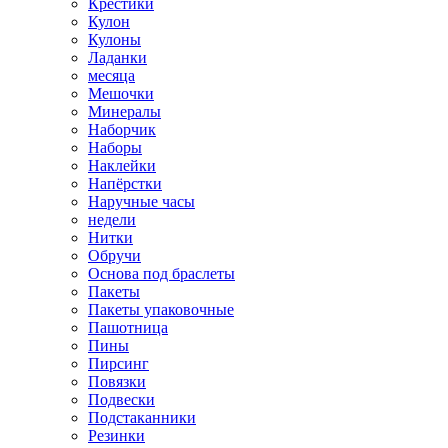
Крестики
Кулон
Кулоны
Ладанки
месяца
Мешочки
Минералы
Наборчик
Наборы
Наклейки
Напёрстки
Наручные часы
недели
Нитки
Обручи
Основа под браслеты
Пакеты
Пакеты упаковочные
Пашотница
Пины
Пирсинг
Повязки
Подвески
Подстаканники
Резинки