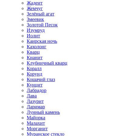
Жадеит
Жемчуг
Зелёный агат
Змеевик
Золотой Песок
Изумруд
Иолит
Каирская ночь
Кахолонг
Кварц
Кианит
Клубничный кварц
Коралл
Корунд
Кошачий глаз
Кунцит
Лабрадор
Лава
Лазурит
Ларимар
Лунный камень
Майорка
Малахит
Морганит
Муранское стекло