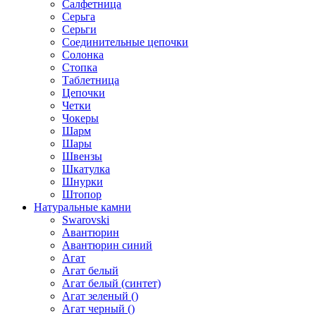
Салфетница
Серьга
Серьги
Соединительные цепочки
Солонка
Стопка
Таблетница
Цепочки
Четки
Чокеры
Шарм
Шары
Швензы
Шкатулка
Шнурки
Штопор
Натуральные камни
Swarovski
Авантюрин
Авантюрин синий
Агат
Агат белый
Агат белый (синтет)
Агат зеленый ()
Агат черный ()