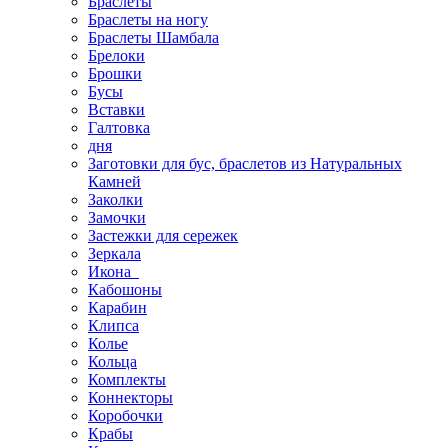
Браслеты
Браслеты на ногу
Браслеты Шамбала
Брелоки
Брошки
Бусы
Вставки
Галтовка
дня
Заготовки для бус, браслетов из Натуральных
Камней
Заколки
Замочки
Застежки для сережек
Зеркала
Икона
Кабошоны
Карабин
Клипса
Колье
Кольца
Комплекты
Коннекторы
Коробочки
Крабы