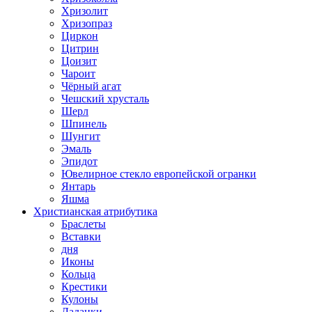
Хризолит
Хризопраз
Циркон
Цитрин
Цоизит
Чароит
Чёрный агат
Чешский хрусталь
Шерл
Шпинель
Шунгит
Эмаль
Эпидот
Ювелирное стекло европейской огранки
Янтарь
Яшма
Христианская атрибутика
Браслеты
Вставки
дня
Иконы
Кольца
Крестики
Кулоны
Ладанки