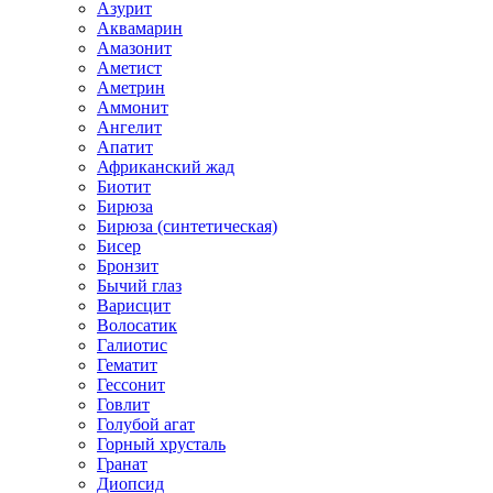
Азурит
Аквамарин
Амазонит
Аметист
Аметрин
Аммонит
Ангелит
Апатит
Африканский жад
Биотит
Бирюза
Бирюза (синтетическая)
Бисер
Бронзит
Бычий глаз
Варисцит
Волосатик
Галиотис
Гематит
Гессонит
Говлит
Голубой агат
Горный хрусталь
Гранат
Диопсид