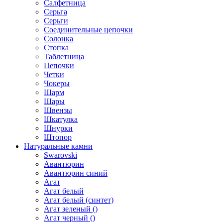
Салфетница
Серьга
Серьги
Соединительные цепочки
Солонка
Стопка
Таблетница
Цепочки
Четки
Чокеры
Шарм
Шары
Швензы
Шкатулка
Шнурки
Штопор
Натуральные камни
Swarovski
Авантюрин
Авантюрин синий
Агат
Агат белый
Агат белый (синтет)
Агат зеленый ()
Агат черный ()