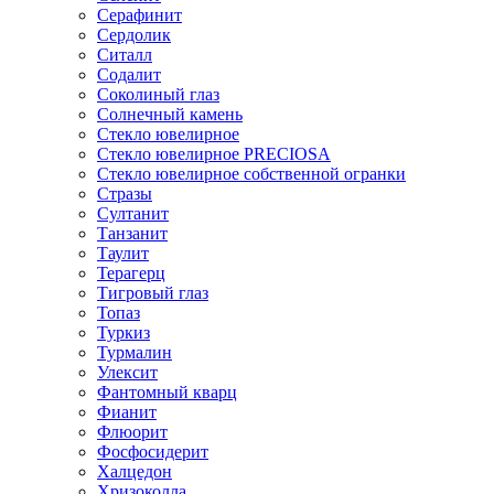
Серафинит
Сердолик
Ситалл
Содалит
Соколиный глаз
Солнечный камень
Стекло ювелирное
Стекло ювелирное PRECIOSA
Стекло ювелирное собственной огранки
Стразы
Султанит
Танзанит
Таулит
Терагерц
Тигровый глаз
Топаз
Туркиз
Турмалин
Улексит
Фантомный кварц
Фианит
Флюорит
Фосфосидерит
Халцедон
Хризоколла