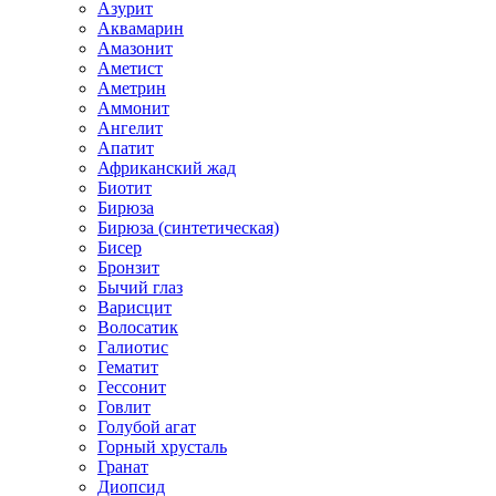
Азурит
Аквамарин
Амазонит
Аметист
Аметрин
Аммонит
Ангелит
Апатит
Африканский жад
Биотит
Бирюза
Бирюза (синтетическая)
Бисер
Бронзит
Бычий глаз
Варисцит
Волосатик
Галиотис
Гематит
Гессонит
Говлит
Голубой агат
Горный хрусталь
Гранат
Диопсид