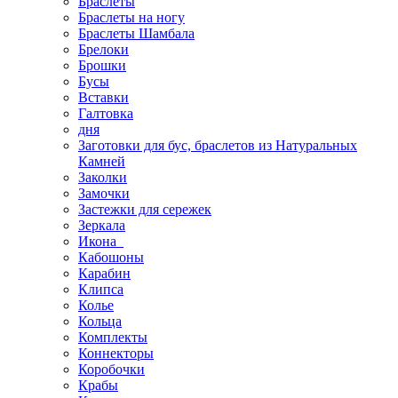
Браслеты
Браслеты на ногу
Браслеты Шамбала
Брелоки
Брошки
Бусы
Вставки
Галтовка
дня
Заготовки для бус, браслетов из Натуральных
Камней
Заколки
Замочки
Застежки для сережек
Зеркала
Икона
Кабошоны
Карабин
Клипса
Колье
Кольца
Комплекты
Коннекторы
Коробочки
Крабы