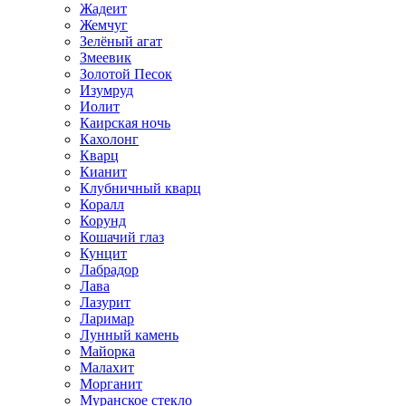
Жадеит
Жемчуг
Зелёный агат
Змеевик
Золотой Песок
Изумруд
Иолит
Каирская ночь
Кахолонг
Кварц
Кианит
Клубничный кварц
Коралл
Корунд
Кошачий глаз
Кунцит
Лабрадор
Лава
Лазурит
Ларимар
Лунный камень
Майорка
Малахит
Морганит
Муранское стекло