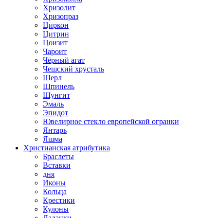
Хризолит
Хризопраз
Циркон
Цитрин
Цоизит
Чароит
Чёрный агат
Чешский хрусталь
Шерл
Шпинель
Шунгит
Эмаль
Эпидот
Ювелирное стекло европейской огранки
Янтарь
Яшма
Христианская атрибутика
Браслеты
Вставки
дня
Иконы
Кольца
Крестики
Кулоны
Ладанки