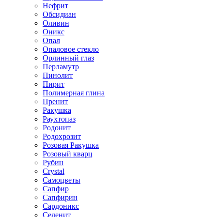
Нефрит
Обсидиан
Оливин
Оникс
Опал
Опаловое стекло
Орлинный глаз
Перламутр
Пинолит
Пирит
Полимерная глина
Пренит
Ракушка
Раухтопаз
Родонит
Родохрозит
Розовая Ракушка
Розовый кварц
Рубин
Сrystal
Самоцветы
Сапфир
Сапфирин
Сардоникс
Селенит