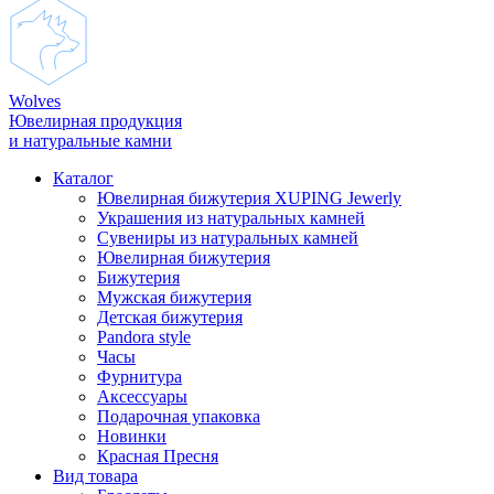
Wolves
Ювелирная продукция
и натуральные камни
Каталог
Ювелирная бижутерия XUPING Jewerly
Украшения из натуральных камней
Сувениры из натуральных камней
Ювелирная бижутерия
Бижутерия
Мужская бижутерия
Детская бижутерия
Pandora style
Часы
Фурнитура
Аксеcсуары
Подарочная упаковка
Новинки
Красная Пресня
Вид товара