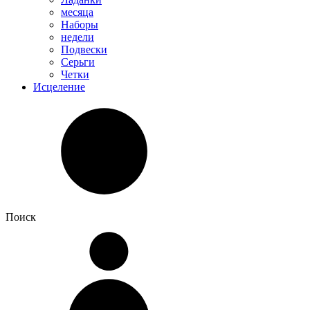
месяца
Наборы
недели
Подвески
Серьги
Четки
Исцеление
Поиск