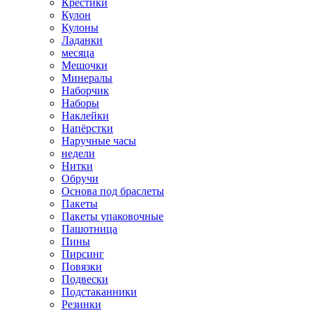
Крестики
Кулон
Кулоны
Ладанки
месяца
Мешочки
Минералы
Наборчик
Наборы
Наклейки
Напёрстки
Наручные часы
недели
Нитки
Обручи
Основа под браслеты
Пакеты
Пакеты упаковочные
Пашотница
Пины
Пирсинг
Повязки
Подвески
Подстаканники
Резинки