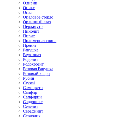
Оливин
Оникс
Опал
Опаловое стекло
Орлинный глаз
Перламутр
Пинолит
Пирит
Полимерная глина
Пренит
Ракушка
Раухтопаз
Родонит
Родохрозит
Розовая Ракушка
Розовый кварц
Рубин
Сrystal
Самоцветы
Сапфир
Сапфирин
Сардоникс
Селенит
Серафинит
Сердолик