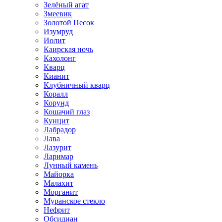
Зелёный агат
Змеевик
Золотой Песок
Изумруд
Иолит
Каирская ночь
Кахолонг
Кварц
Кианит
Клубничный кварц
Коралл
Корунд
Кошачий глаз
Кунцит
Лабрадор
Лава
Лазурит
Ларимар
Лунный камень
Майорка
Малахит
Морганит
Муранское стекло
Нефрит
Обсидиан