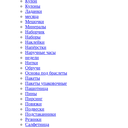
Кулон
Кулоны
Ладанки
месяца
Мешочки
Минералы
Наборчик
Наборы
Наклейки
Напёрстки
Наручные часы
недели
Нитки
Обручи
Основа под браслеты
Пакеты
Пакеты упаковочные
Пашотница
Пины
Пирсинг
Повязки
Подвески
Подстаканники
Резинки
Салфетница