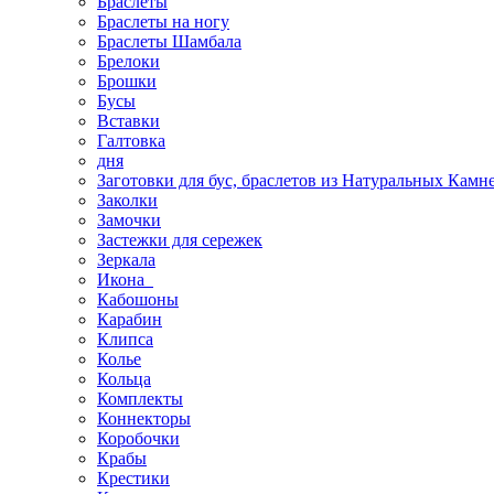
Браслеты
Браслеты на ногу
Браслеты Шамбала
Брелоки
Брошки
Бусы
Вставки
Галтовка
дня
Заготовки для бус, браслетов из Натуральных Камн
Заколки
Замочки
Застежки для сережек
Зеркала
Икона
Кабошоны
Карабин
Клипса
Колье
Кольца
Комплекты
Коннекторы
Коробочки
Крабы
Крестики