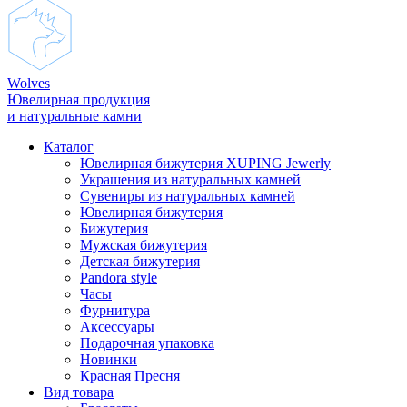
Wolves
Ювелирная продукция
и натуральные камни
Каталог
Ювелирная бижутерия XUPING Jewerly
Украшения из натуральных камней
Сувениры из натуральных камней
Ювелирная бижутерия
Бижутерия
Мужская бижутерия
Детская бижутерия
Pandora style
Часы
Фурнитура
Аксеcсуары
Подарочная упаковка
Новинки
Красная Пресня
Вид товара