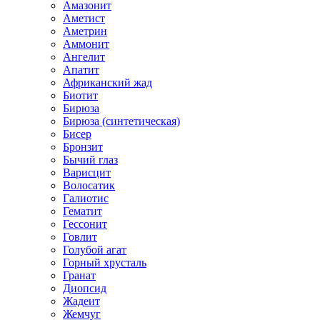
Амазонит
Аметист
Аметрин
Аммонит
Ангелит
Апатит
Африканский жад
Биотит
Бирюза
Бирюза (синтетическая)
Бисер
Бронзит
Бычий глаз
Варисцит
Волосатик
Галиотис
Гематит
Гессонит
Говлит
Голубой агат
Горный хрусталь
Гранат
Диопсид
Жадеит
Жемчуг