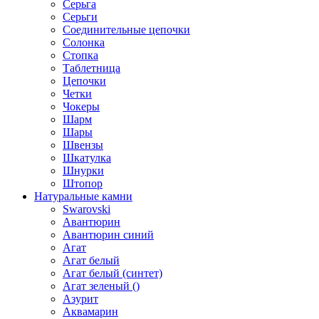
Серьга
Серьги
Соединительные цепочки
Солонка
Стопка
Таблетница
Цепочки
Четки
Чокеры
Шарм
Шары
Швензы
Шкатулка
Шнурки
Штопор
Натуральные камни
Swarovski
Авантюрин
Авантюрин синий
Агат
Агат белый
Агат белый (синтет)
Агат зеленый ()
Азурит
Аквамарин