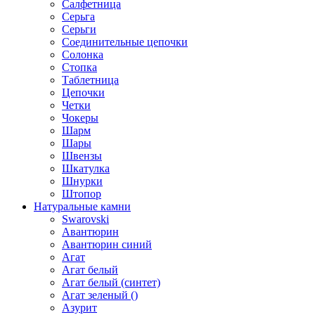
Салфетница
Серьга
Серьги
Соединительные цепочки
Солонка
Стопка
Таблетница
Цепочки
Четки
Чокеры
Шарм
Шары
Швензы
Шкатулка
Шнурки
Штопор
Натуральные камни
Swarovski
Авантюрин
Авантюрин синий
Агат
Агат белый
Агат белый (синтет)
Агат зеленый ()
Азурит