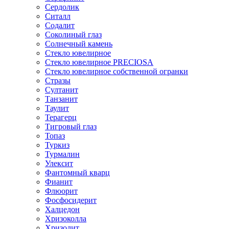
Сердолик
Ситалл
Содалит
Соколиный глаз
Солнечный камень
Стекло ювелирное
Стекло ювелирное PRECIOSA
Стекло ювелирное собственной огранки
Стразы
Султанит
Танзанит
Таулит
Терагерц
Тигровый глаз
Топаз
Туркиз
Турмалин
Улексит
Фантомный кварц
Фианит
Флюорит
Фосфосидерит
Халцедон
Хризоколла
Хризолит