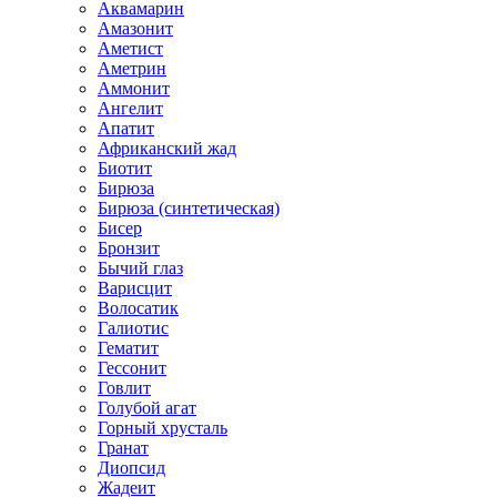
Аквамарин
Амазонит
Аметист
Аметрин
Аммонит
Ангелит
Апатит
Африканский жад
Биотит
Бирюза
Бирюза (синтетическая)
Бисер
Бронзит
Бычий глаз
Варисцит
Волосатик
Галиотис
Гематит
Гессонит
Говлит
Голубой агат
Горный хрусталь
Гранат
Диопсид
Жадеит