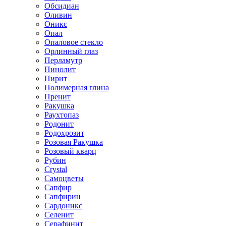
Обсидиан
Оливин
Оникс
Опал
Опаловое стекло
Орлинный глаз
Перламутр
Пинолит
Пирит
Полимерная глина
Пренит
Ракушка
Раухтопаз
Родонит
Родохрозит
Розовая Ракушка
Розовый кварц
Рубин
Сrystal
Самоцветы
Сапфир
Сапфирин
Сардоникс
Селенит
Серафинит