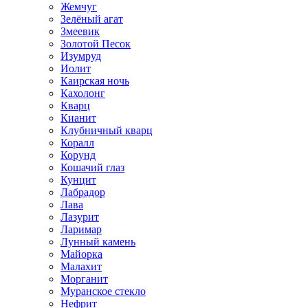
Жемчуг
Зелёный агат
Змеевик
Золотой Песок
Изумруд
Иолит
Каирская ночь
Кахолонг
Кварц
Кианит
Клубничный кварц
Коралл
Корунд
Кошачий глаз
Кунцит
Лабрадор
Лава
Лазурит
Ларимар
Лунный камень
Майорка
Малахит
Морганит
Муранское стекло
Нефрит