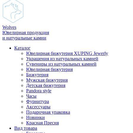
Wolves
Ювелирная продукция
и натуральные камни
Каталог
Ювелирная бижутерия XUPING Jewerly
Украшения из натуральных камней
Сувениры из натуральных камней
Ювелирная бижутерия
Бижутерия
Мужская бижутерия
Детская бижутерия
Pandora style
Часы
Фурнитура
Аксеcсуары
Подарочная упаковка
Новинки
Красная Пресня
Вид товара