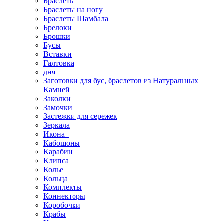
Браслеты
Браслеты на ногу
Браслеты Шамбала
Брелоки
Брошки
Бусы
Вставки
Галтовка
дня
Заготовки для бус, браслетов из Натуральных
Камней
Заколки
Замочки
Застежки для сережек
Зеркала
Икона
Кабошоны
Карабин
Клипса
Колье
Кольца
Комплекты
Коннекторы
Коробочки
Крабы