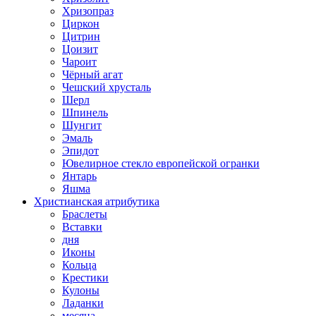
Хризопраз
Циркон
Цитрин
Цоизит
Чароит
Чёрный агат
Чешский хрусталь
Шерл
Шпинель
Шунгит
Эмаль
Эпидот
Ювелирное стекло европейской огранки
Янтарь
Яшма
Христианская атрибутика
Браслеты
Вставки
дня
Иконы
Кольца
Крестики
Кулоны
Ладанки
месяца