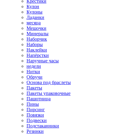
Крестики
Кулон
Кулоны
Ладанки
месяца
Мешочки
Минералы
Наборчик
Наборы
Наклейки
Напёрстки
Наручные часы
недели
Нитки
Обручи
Основа под браслеты
Пакеты
Пакеты упаковочные
Пашотница
Пины
Пирсинг
Повязки
Подвески
Подстаканники
Резинки