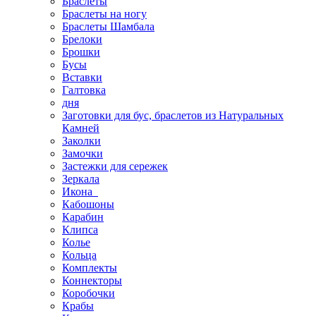
Браслеты
Браслеты на ногу
Браслеты Шамбала
Брелоки
Брошки
Бусы
Вставки
Галтовка
дня
Заготовки для бус, браслетов из Натуральных
Камней
Заколки
Замочки
Застежки для сережек
Зеркала
Икона
Кабошоны
Карабин
Клипса
Колье
Кольца
Комплекты
Коннекторы
Коробочки
Крабы