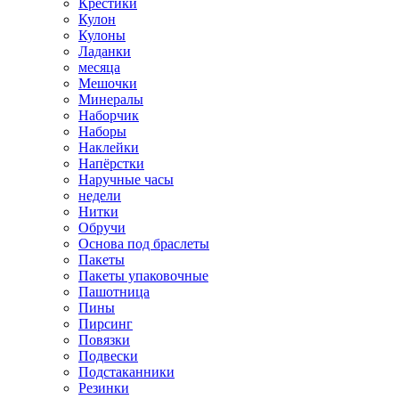
Крестики
Кулон
Кулоны
Ладанки
месяца
Мешочки
Минералы
Наборчик
Наборы
Наклейки
Напёрстки
Наручные часы
недели
Нитки
Обручи
Основа под браслеты
Пакеты
Пакеты упаковочные
Пашотница
Пины
Пирсинг
Повязки
Подвески
Подстаканники
Резинки