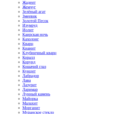
Жадеит
Жемчуг
Зелёный агат
Змеевик
Золотой Песок
Изумруд
Иолит
Каирская ночь
Кахолонг
Кварц
Кианит
Клубничный кварц
Коралл
Корунд
Кошачий глаз
Кунцит
Лабрадор
Лава
Лазурит
Ларимар
Лунный камень
Майорка
Малахит
Морганит
Муранское стекло