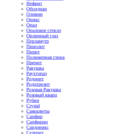
Нефрит
Обсидиан
Оливин
Оникс
Опал
Опаловое стекло
Орлинный глаз
Перламутр
Пинолит
Пирит
Полимерная глина
Пренит
Ракушка
Раухтопаз
Родонит
Родохрозит
Розовая Ракушка
Розовый кварц
Рубин
Сrystal
Самоцветы
Сапфир
Сапфирин
Сардоникс
Селенит