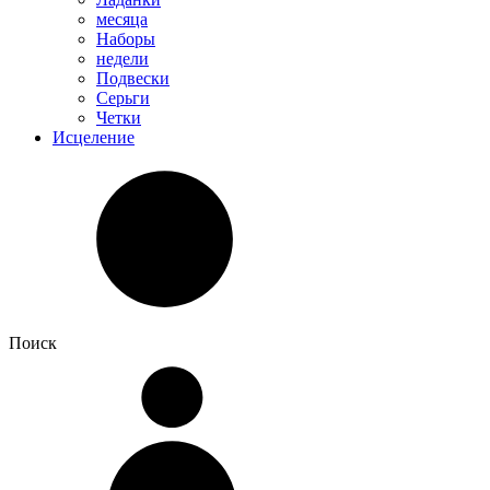
месяца
Наборы
недели
Подвески
Серьги
Четки
Исцеление
Поиск