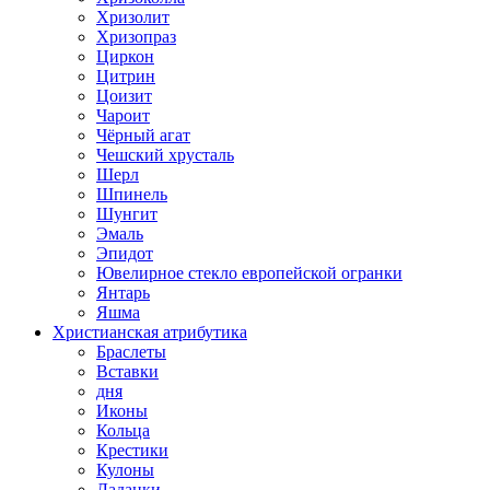
Хризолит
Хризопраз
Циркон
Цитрин
Цоизит
Чароит
Чёрный агат
Чешский хрусталь
Шерл
Шпинель
Шунгит
Эмаль
Эпидот
Ювелирное стекло европейской огранки
Янтарь
Яшма
Христианская атрибутика
Браслеты
Вставки
дня
Иконы
Кольца
Крестики
Кулоны
Ладанки