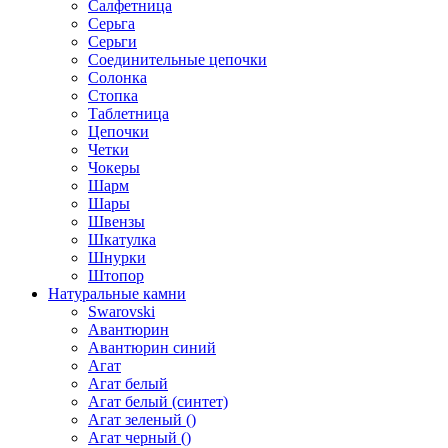
Салфетница
Серьга
Серьги
Соединительные цепочки
Солонка
Стопка
Таблетница
Цепочки
Четки
Чокеры
Шарм
Шары
Швензы
Шкатулка
Шнурки
Штопор
Натуральные камни
Swarovski
Авантюрин
Авантюрин синий
Агат
Агат белый
Агат белый (синтет)
Агат зеленый ()
Агат черный ()