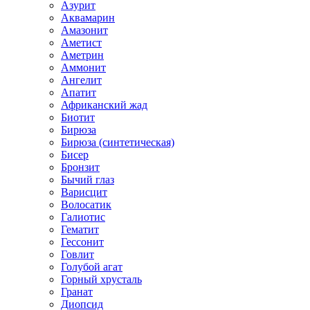
Азурит
Аквамарин
Амазонит
Аметист
Аметрин
Аммонит
Ангелит
Апатит
Африканский жад
Биотит
Бирюза
Бирюза (синтетическая)
Бисер
Бронзит
Бычий глаз
Варисцит
Волосатик
Галиотис
Гематит
Гессонит
Говлит
Голубой агат
Горный хрусталь
Гранат
Диопсид