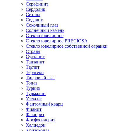
Серафинит
Сердолик
Ситалл
Содалит
Соколиный глаз
Солнечный камень
Стекло ювелирное
Стекло ювелирное PRECIOSA
Стекло ювелирное собственной огранки
Стразы
Султанит
Танзанит
Таулит
Терагерц
Тигровый глаз
Топаз
Туркиз
Турмалин
Улексит
Фантомный кварц
Фианит
Флюорит
Фосфосидерит
Халцедон
Хризоколла