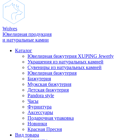
Wolves
Ювелирная продукция
и натуральные камни
Каталог
Ювелирная бижутерия XUPING Jewerly
Украшения из натуральных камней
Сувениры из натуральных камней
Ювелирная бижутерия
Бижутерия
Мужская бижутерия
Детская бижутерия
Pandora style
Часы
Фурнитура
Аксеcсуары
Подарочная упаковка
Новинки
Красная Пресня
Вид товара