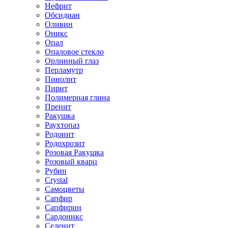
Нефрит
Обсидиан
Оливин
Оникс
Опал
Опаловое стекло
Орлинный глаз
Перламутр
Пинолит
Пирит
Полимерная глина
Пренит
Ракушка
Раухтопаз
Родонит
Родохрозит
Розовая Ракушка
Розовый кварц
Рубин
Сrystal
Самоцветы
Сапфир
Сапфирин
Сардоникс
Селенит