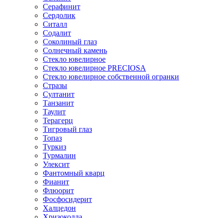
Серафинит
Сердолик
Ситалл
Содалит
Соколиный глаз
Солнечный камень
Стекло ювелирное
Стекло ювелирное PRECIOSA
Стекло ювелирное собственной огранки
Стразы
Султанит
Танзанит
Таулит
Терагерц
Тигровый глаз
Топаз
Туркиз
Турмалин
Улексит
Фантомный кварц
Фианит
Флюорит
Фосфосидерит
Халцедон
Хризоколла