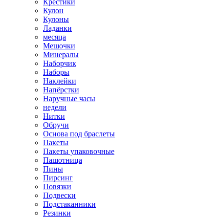
Крестики
Кулон
Кулоны
Ладанки
месяца
Мешочки
Минералы
Наборчик
Наборы
Наклейки
Напёрстки
Наручные часы
недели
Нитки
Обручи
Основа под браслеты
Пакеты
Пакеты упаковочные
Пашотница
Пины
Пирсинг
Повязки
Подвески
Подстаканники
Резинки