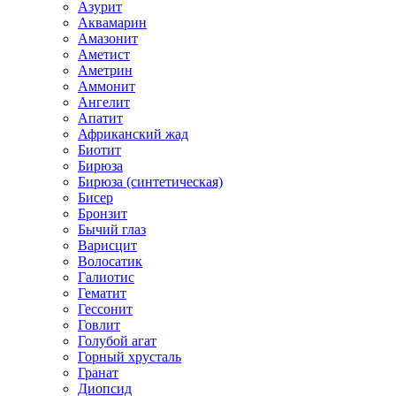
Азурит
Аквамарин
Амазонит
Аметист
Аметрин
Аммонит
Ангелит
Апатит
Африканский жад
Биотит
Бирюза
Бирюза (синтетическая)
Бисер
Бронзит
Бычий глаз
Варисцит
Волосатик
Галиотис
Гематит
Гессонит
Говлит
Голубой агат
Горный хрусталь
Гранат
Диопсид