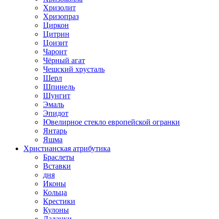
Хризолит
Хризопраз
Циркон
Цитрин
Цоизит
Чароит
Чёрный агат
Чешский хрусталь
Шерл
Шпинель
Шунгит
Эмаль
Эпидот
Ювелирное стекло европейской огранки
Янтарь
Яшма
Христианская атрибутика
Браслеты
Вставки
дня
Иконы
Кольца
Крестики
Кулоны
Ладанки