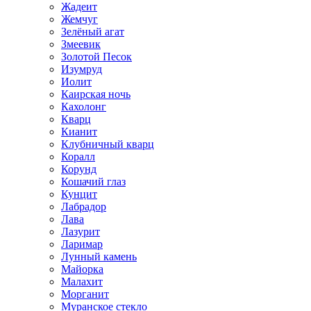
Жадеит
Жемчуг
Зелёный агат
Змеевик
Золотой Песок
Изумруд
Иолит
Каирская ночь
Кахолонг
Кварц
Кианит
Клубничный кварц
Коралл
Корунд
Кошачий глаз
Кунцит
Лабрадор
Лава
Лазурит
Ларимар
Лунный камень
Майорка
Малахит
Морганит
Муранское стекло