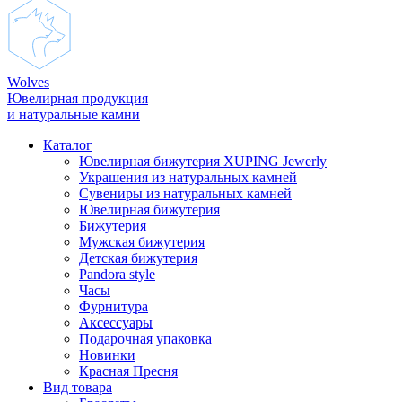
Wolves
Ювелирная продукция
и натуральные камни
Каталог
Ювелирная бижутерия XUPING Jewerly
Украшения из натуральных камней
Сувениры из натуральных камней
Ювелирная бижутерия
Бижутерия
Мужская бижутерия
Детская бижутерия
Pandora style
Часы
Фурнитура
Аксеcсуары
Подарочная упаковка
Новинки
Красная Пресня
Вид товара