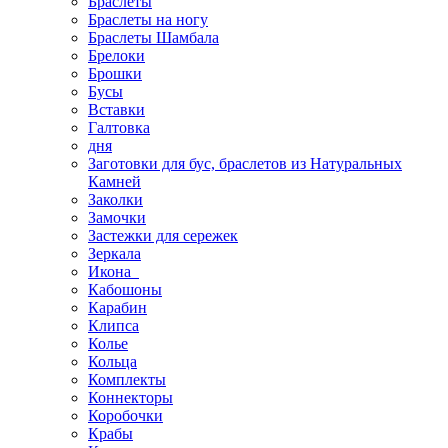
Браслеты
Браслеты на ногу
Браслеты Шамбала
Брелоки
Брошки
Бусы
Вставки
Галтовка
дня
Заготовки для бус, браслетов из Натуральных
Камней
Заколки
Замочки
Застежки для сережек
Зеркала
Икона
Кабошоны
Карабин
Клипса
Колье
Кольца
Комплекты
Коннекторы
Коробочки
Крабы