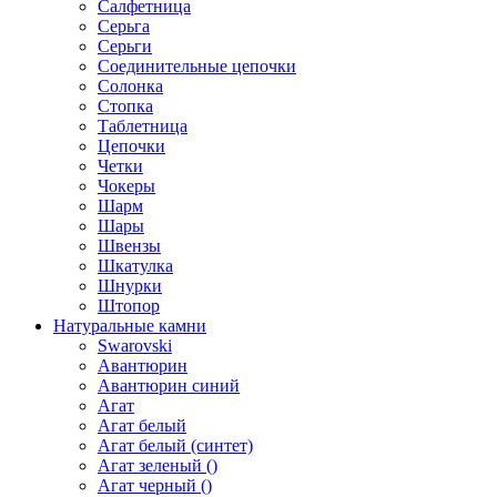
Салфетница
Серьга
Серьги
Соединительные цепочки
Солонка
Стопка
Таблетница
Цепочки
Четки
Чокеры
Шарм
Шары
Швензы
Шкатулка
Шнурки
Штопор
Натуральные камни
Swarovski
Авантюрин
Авантюрин синий
Агат
Агат белый
Агат белый (синтет)
Агат зеленый ()
Агат черный ()