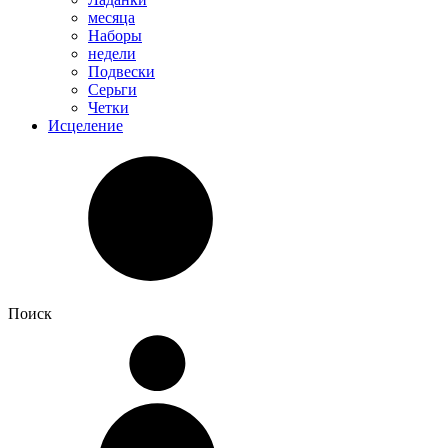
месяца
Наборы
недели
Подвески
Серьги
Четки
Исцеление
Поиск