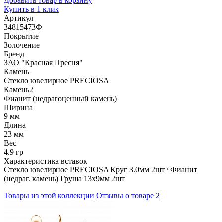
Добавить товар в корзину
Купить в 1 клик
Артикул
34815473Ф
Покрытие
Золочение
Бренд
ЗАО "Красная Пресня"
Камень
Стекло ювелирное PRECIOSA
Камень2
Фианит (недрагоценный камень)
Ширина
9 мм
Длина
23 мм
Вес
4.9 гр
Характеристика вставок
Стекло ювелирное PRECIOSA Круг 3.0мм 2шт / Фианит
(недраг. камень) Груша 13х9мм 2шт
Товары из этой коллекции
Отзывы о товаре
2