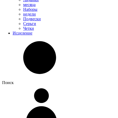
месяца
Наборы
недели
Подвески
Серьги
Четки
Исцеление
Поиск