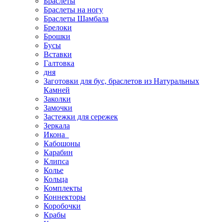
Браслеты
Браслеты на ногу
Браслеты Шамбала
Брелоки
Брошки
Бусы
Вставки
Галтовка
дня
Заготовки для бус, браслетов из Натуральных
Камней
Заколки
Замочки
Застежки для сережек
Зеркала
Икона
Кабошоны
Карабин
Клипса
Колье
Кольца
Комплекты
Коннекторы
Коробочки
Крабы