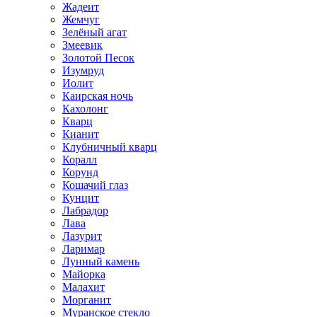
Жадеит
Жемчуг
Зелёный агат
Змеевик
Золотой Песок
Изумруд
Иолит
Каирская ночь
Кахолонг
Кварц
Кианит
Клубничный кварц
Коралл
Корунд
Кошачий глаз
Кунцит
Лабрадор
Лава
Лазурит
Ларимар
Лунный камень
Майорка
Малахит
Морганит
Муранское стекло