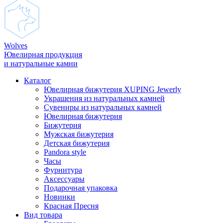
Wolves
Ювелирная продукция
и натуральные камни
Каталог
Ювелирная бижутерия XUPING Jewerly
Украшения из натуральных камней
Сувениры из натуральных камней
Ювелирная бижутерия
Бижутерия
Мужская бижутерия
Детская бижутерия
Pandora style
Часы
Фурнитура
Аксеcсуары
Подарочная упаковка
Новинки
Красная Пресня
Вид товара