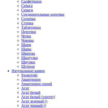
Салфетница
Серьга
Серьги
Соединительные цепочки
Солонка
Стопка
Таблетница
Цепочки
Четки
Чокеры
Шарм
Шары
Швензы
Шкатулка
Шнурки
Штопор
Натуральные камни
Swarovski
Авантюрин
Авантюрин синий
Агат
Агат белый
Агат белый (синтет)
Агат зеленый ()
Агат черный ()