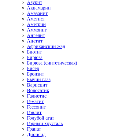
Азурит
Аквамарин
Амазонит
Аметист
Аметрин
Аммонит
Ангелит
Апатит
Африканский жад
Биотит
Бирюза
Бирюза (синтетическая)
Бисер
Бронзит
Бычий глаз
Варисцит
Волосатик
Галиотис
Гематит
Гессонит
Говлит
Голубой агат
Горный хрусталь
Гранат
Диопсид