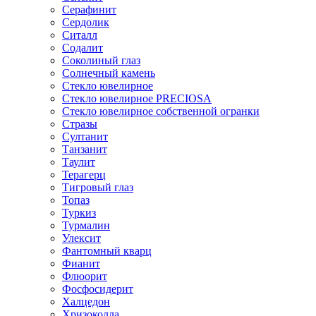
Серафинит
Сердолик
Ситалл
Содалит
Соколиный глаз
Солнечный камень
Стекло ювелирное
Стекло ювелирное PRECIOSA
Стекло ювелирное собственной огранки
Стразы
Султанит
Танзанит
Таулит
Терагерц
Тигровый глаз
Топаз
Туркиз
Турмалин
Улексит
Фантомный кварц
Фианит
Флюорит
Фосфосидерит
Халцедон
Хризоколла