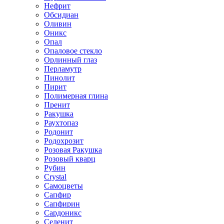
Нефрит
Обсидиан
Оливин
Оникс
Опал
Опаловое стекло
Орлинный глаз
Перламутр
Пинолит
Пирит
Полимерная глина
Пренит
Ракушка
Раухтопаз
Родонит
Родохрозит
Розовая Ракушка
Розовый кварц
Рубин
Сrystal
Самоцветы
Сапфир
Сапфирин
Сардоникс
Селенит