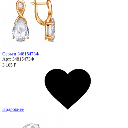
Серьги 34815473Ф
Арт:
34815473Ф
3 105 ₽
Подробнее