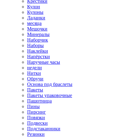
Крестики
Кулон
Кулоны
Ладанки
месяца
Мешочки
Минералы
Наборчик
Наборы
Наклейки
Напёрстки
Наручные часы
недели
Нитки
Обручи
Основа под браслеты
Пакеты
Пакеты упаковочные
Пашотница
Пины
Пирсинг
Повязки
Подвески
Подстаканники
Резинки