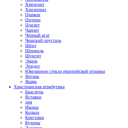
Хризолит
Хризопраз
Циркон
Цитрин
Цоизит
Чароит
Чёрный агат
Чешский хрусталь
Шерл
Шпинель
Шунгит
Эмаль
Эпидот
Ювелирное стекло европейской огранки
Янтарь
Яшма
Христианская атрибутика
Браслеты
Вставки
дня
Иконы
Кольца
Крестики
Кулоны
Ладанки