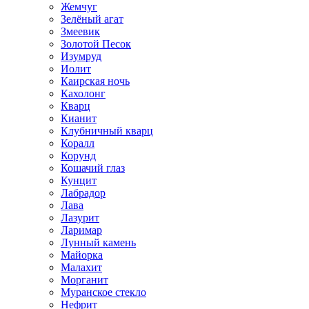
Жемчуг
Зелёный агат
Змеевик
Золотой Песок
Изумруд
Иолит
Каирская ночь
Кахолонг
Кварц
Кианит
Клубничный кварц
Коралл
Корунд
Кошачий глаз
Кунцит
Лабрадор
Лава
Лазурит
Ларимар
Лунный камень
Майорка
Малахит
Морганит
Муранское стекло
Нефрит