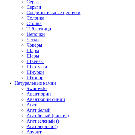
Серьга
Серьги
Соединительные цепочки
Солонка
Стопка
Таблетница
Цепочки
Четки
Чокеры
Шарм
Шары
Швензы
Шкатулка
Шнурки
Штопор
Натуральные камни
Swarovski
Авантюрин
Авантюрин синий
Агат
Агат белый
Агат белый (синтет)
Агат зеленый ()
Агат черный ()
Азурит