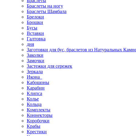
Браслеты
Браслеты на ногу
Браслеты Шамбала
Брелоки
Брошки
Бусы
Вставки
Галтовка
дня
Заготовки для бус, браслетов из Натуральных Камн
Заколки
Замочки
Застежки для сережек
Зеркала
Икона
Кабошоны
Карабин
Клипса
Колье
Кольца
Комплекты
Коннекторы
Коробочки
Крабы
Крестики