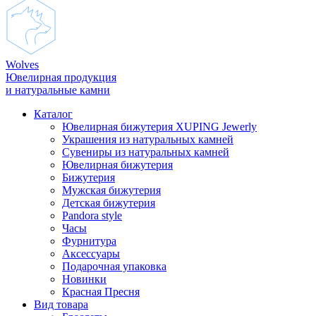
Wolves
Ювелирная продукция
и натуральные камни
Каталог
Ювелирная бижутерия XUPING Jewerly
Украшения из натуральных камней
Сувениры из натуральных камней
Ювелирная бижутерия
Бижутерия
Мужская бижутерия
Детская бижутерия
Pandora style
Часы
Фурнитура
Аксеcсуары
Подарочная упаковка
Новинки
Красная Пресня
Вид товара