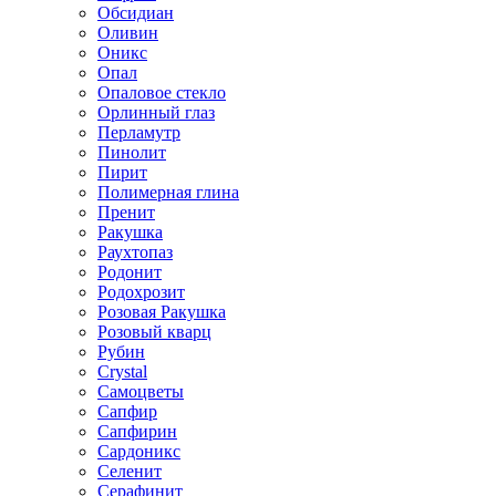
Обсидиан
Оливин
Оникс
Опал
Опаловое стекло
Орлинный глаз
Перламутр
Пинолит
Пирит
Полимерная глина
Пренит
Ракушка
Раухтопаз
Родонит
Родохрозит
Розовая Ракушка
Розовый кварц
Рубин
Сrystal
Самоцветы
Сапфир
Сапфирин
Сардоникс
Селенит
Серафинит