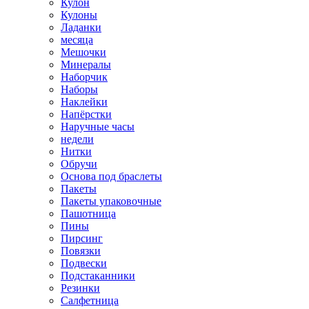
Кулон
Кулоны
Ладанки
месяца
Мешочки
Минералы
Наборчик
Наборы
Наклейки
Напёрстки
Наручные часы
недели
Нитки
Обручи
Основа под браслеты
Пакеты
Пакеты упаковочные
Пашотница
Пины
Пирсинг
Повязки
Подвески
Подстаканники
Резинки
Салфетница