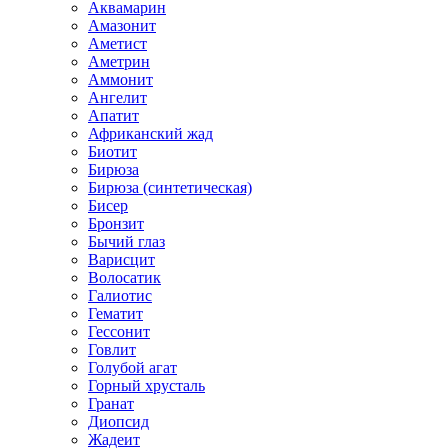
Аквамарин
Амазонит
Аметист
Аметрин
Аммонит
Ангелит
Апатит
Африканский жад
Биотит
Бирюза
Бирюза (синтетическая)
Бисер
Бронзит
Бычий глаз
Варисцит
Волосатик
Галиотис
Гематит
Гессонит
Говлит
Голубой агат
Горный хрусталь
Гранат
Диопсид
Жадеит