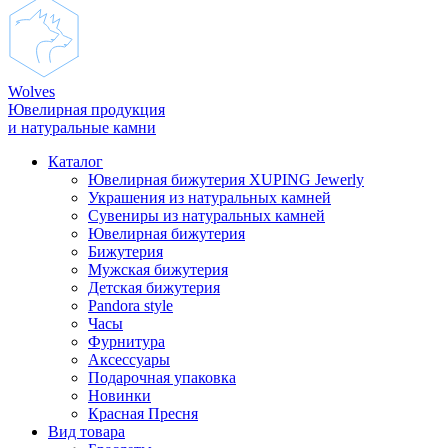
Wolves
Ювелирная продукция
и натуральные камни
Каталог
Ювелирная бижутерия XUPING Jewerly
Украшения из натуральных камней
Сувениры из натуральных камней
Ювелирная бижутерия
Бижутерия
Мужская бижутерия
Детская бижутерия
Pandora style
Часы
Фурнитура
Аксеcсуары
Подарочная упаковка
Новинки
Красная Пресня
Вид товара