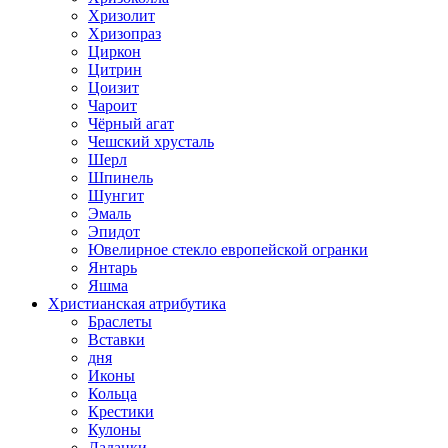
Хризолит
Хризопраз
Циркон
Цитрин
Цоизит
Чароит
Чёрный агат
Чешский хрусталь
Шерл
Шпинель
Шунгит
Эмаль
Эпидот
Ювелирное стекло европейской огранки
Янтарь
Яшма
Христианская атрибутика
Браслеты
Вставки
дня
Иконы
Кольца
Крестики
Кулоны
Ладанки