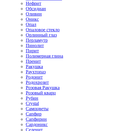
Нефрит
Обсидиан
Оливин
Оникс
Опал
Опаловое стекло
Орлинный глаз
Перламутр
Пинолит
Пирит
Полимерная глина
Пренит
Ракушка
Раухтопаз
Родонит
Родохрозит
Розовая Ракушка
Розовый кварц
Рубин
Сrystal
Самоцветы
Сапфир
Сапфирин
Сардоникс
Селенит