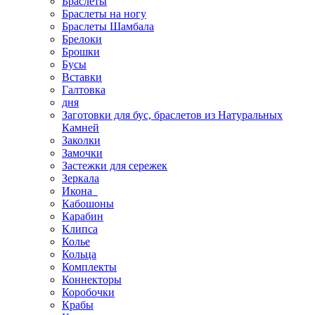
Браслеты
Браслеты на ногу
Браслеты Шамбала
Брелоки
Брошки
Бусы
Вставки
Галтовка
дня
Заготовки для бус, браслетов из Натуральных
Камней
Заколки
Замочки
Застежки для сережек
Зеркала
Икона
Кабошоны
Карабин
Клипса
Колье
Кольца
Комплекты
Коннекторы
Коробочки
Крабы