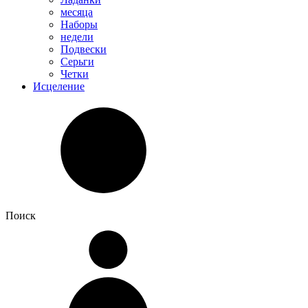
месяца
Наборы
недели
Подвески
Серьги
Четки
Исцеление
Поиск