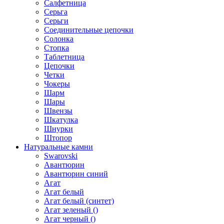
Салфетница
Серьга
Серьги
Соединительные цепочки
Солонка
Стопка
Таблетница
Цепочки
Четки
Чокеры
Шарм
Шары
Швензы
Шкатулка
Шнурки
Штопор
Натуральные камни
Swarovski
Авантюрин
Авантюрин синий
Агат
Агат белый
Агат белый (синтет)
Агат зеленый ()
Агат черный ()