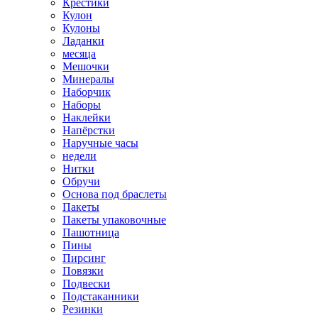
Крестики
Кулон
Кулоны
Ладанки
месяца
Мешочки
Минералы
Наборчик
Наборы
Наклейки
Напёрстки
Наручные часы
недели
Нитки
Обручи
Основа под браслеты
Пакеты
Пакеты упаковочные
Пашотница
Пины
Пирсинг
Повязки
Подвески
Подстаканники
Резинки