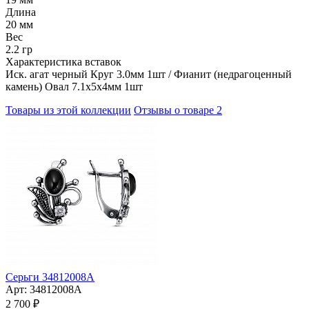
Длина
20 мм
Вес
2.2 гр
Характеристика вставок
Иск. агат черный Круг 3.0мм 1шт / Фианит (недрагоценный
камень) Овал 7.1х5х4мм 1шт
Товары из этой коллекции
Отзывы о товаре
2
Серьги 34812008А
Арт:
34812008А
2 700 ₽