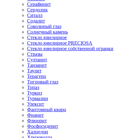
Серафинит
Сердолик
Ситалл
Содалит
Соколиный глаз
Солнечный камень
Стекло ювелирное
Стекло ювелирное PRECIOSA
Стекло ювелирное собственной огранки
Стразы
Султанит
Танзанит
Таулит
Терагерц
Тигровый глаз
Топаз
Туркиз
Турмалин
Улексит
Фантомный кварц
Фианит
Флюорит
Фосфосидерит
Халцедон
Хризоколла