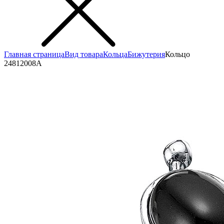
Главная страница
Вид товара
Кольца
Бижутерия
Кольцо
24812008А