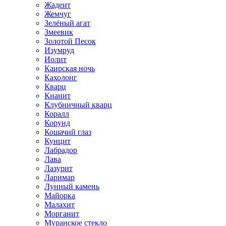
Жадеит
Жемчуг
Зелёный агат
Змеевик
Золотой Песок
Изумруд
Иолит
Каирская ночь
Кахолонг
Кварц
Кианит
Клубничный кварц
Коралл
Корунд
Кошачий глаз
Кунцит
Лабрадор
Лава
Лазурит
Ларимар
Лунный камень
Майорка
Малахит
Морганит
Муранское стекло