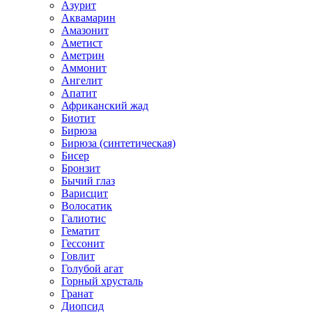
Азурит
Аквамарин
Амазонит
Аметист
Аметрин
Аммонит
Ангелит
Апатит
Африканский жад
Биотит
Бирюза
Бирюза (синтетическая)
Бисер
Бронзит
Бычий глаз
Варисцит
Волосатик
Галиотис
Гематит
Гессонит
Говлит
Голубой агат
Горный хрусталь
Гранат
Диопсид