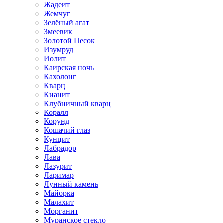
Жадеит
Жемчуг
Зелёный агат
Змеевик
Золотой Песок
Изумруд
Иолит
Каирская ночь
Кахолонг
Кварц
Кианит
Клубничный кварц
Коралл
Корунд
Кошачий глаз
Кунцит
Лабрадор
Лава
Лазурит
Ларимар
Лунный камень
Майорка
Малахит
Морганит
Муранское стекло