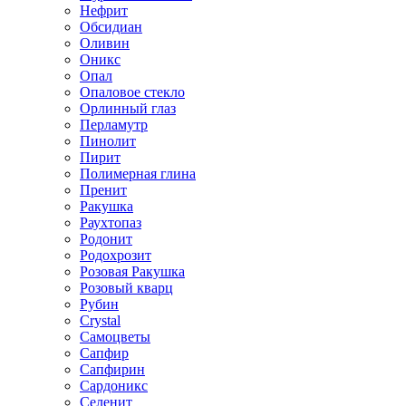
Нефрит
Обсидиан
Оливин
Оникс
Опал
Опаловое стекло
Орлинный глаз
Перламутр
Пинолит
Пирит
Полимерная глина
Пренит
Ракушка
Раухтопаз
Родонит
Родохрозит
Розовая Ракушка
Розовый кварц
Рубин
Сrystal
Самоцветы
Сапфир
Сапфирин
Сардоникс
Селенит