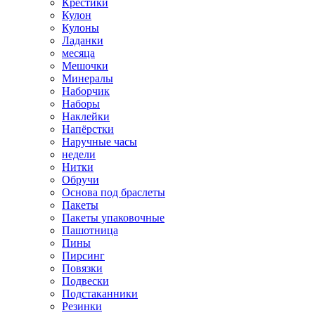
Крестики
Кулон
Кулоны
Ладанки
месяца
Мешочки
Минералы
Наборчик
Наборы
Наклейки
Напёрстки
Наручные часы
недели
Нитки
Обручи
Основа под браслеты
Пакеты
Пакеты упаковочные
Пашотница
Пины
Пирсинг
Повязки
Подвески
Подстаканники
Резинки