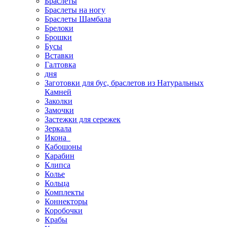
Браслеты
Браслеты на ногу
Браслеты Шамбала
Брелоки
Брошки
Бусы
Вставки
Галтовка
дня
Заготовки для бус, браслетов из Натуральных
Камней
Заколки
Замочки
Застежки для сережек
Зеркала
Икона
Кабошоны
Карабин
Клипса
Колье
Кольца
Комплекты
Коннекторы
Коробочки
Крабы