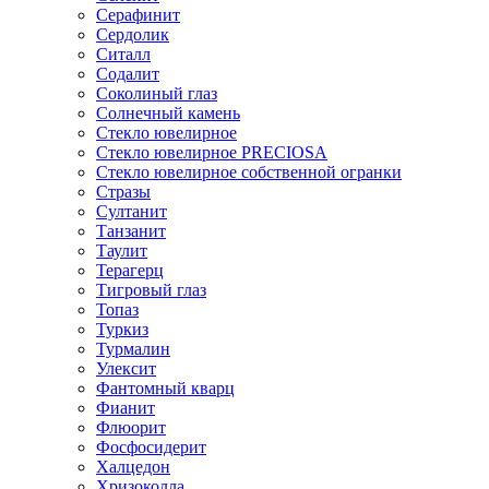
Серафинит
Сердолик
Ситалл
Содалит
Соколиный глаз
Солнечный камень
Стекло ювелирное
Стекло ювелирное PRECIOSA
Стекло ювелирное собственной огранки
Стразы
Султанит
Танзанит
Таулит
Терагерц
Тигровый глаз
Топаз
Туркиз
Турмалин
Улексит
Фантомный кварц
Фианит
Флюорит
Фосфосидерит
Халцедон
Хризоколла