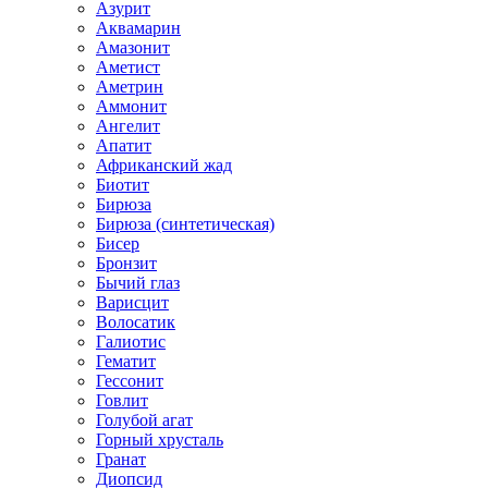
Азурит
Аквамарин
Амазонит
Аметист
Аметрин
Аммонит
Ангелит
Апатит
Африканский жад
Биотит
Бирюза
Бирюза (синтетическая)
Бисер
Бронзит
Бычий глаз
Варисцит
Волосатик
Галиотис
Гематит
Гессонит
Говлит
Голубой агат
Горный хрусталь
Гранат
Диопсид