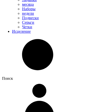
месяца
Наборы
недели
Подвески
Серьги
Четки
Исцеление
Поиск