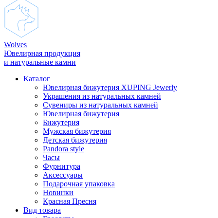
Wolves
Ювелирная продукция
и натуральные камни
Каталог
Ювелирная бижутерия XUPING Jewerly
Украшения из натуральных камней
Сувениры из натуральных камней
Ювелирная бижутерия
Бижутерия
Мужская бижутерия
Детская бижутерия
Pandora style
Часы
Фурнитура
Аксеcсуары
Подарочная упаковка
Новинки
Красная Пресня
Вид товара