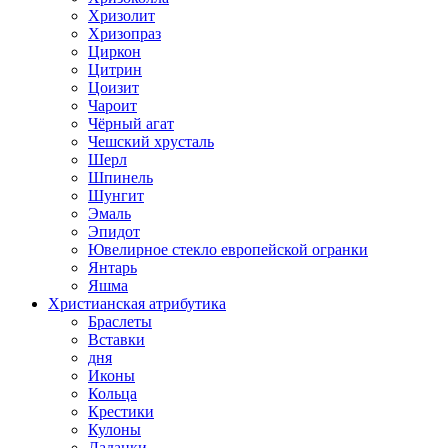
Хризолит
Хризопраз
Циркон
Цитрин
Цоизит
Чароит
Чёрный агат
Чешский хрусталь
Шерл
Шпинель
Шунгит
Эмаль
Эпидот
Ювелирное стекло европейской огранки
Янтарь
Яшма
Христианская атрибутика
Браслеты
Вставки
дня
Иконы
Кольца
Крестики
Кулоны
Ладанки