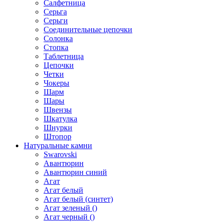
Салфетница
Серьга
Серьги
Соединительные цепочки
Солонка
Стопка
Таблетница
Цепочки
Четки
Чокеры
Шарм
Шары
Швензы
Шкатулка
Шнурки
Штопор
Натуральные камни
Swarovski
Авантюрин
Авантюрин синий
Агат
Агат белый
Агат белый (синтет)
Агат зеленый ()
Агат черный ()