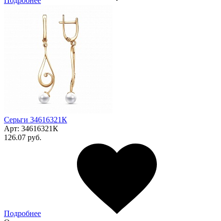
Подробнее
Серьги 34616321К
Арт:
34616321К
126.07 руб.
Подробнее