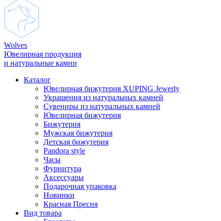
Wolves
Ювелирная продукция
и натуральные камни
Каталог
Ювелирная бижутерия XUPING Jewerly
Украшения из натуральных камней
Сувениры из натуральных камней
Ювелирная бижутерия
Бижутерия
Мужская бижутерия
Детская бижутерия
Pandora style
Часы
Фурнитура
Аксеcсуары
Подарочная упаковка
Новинки
Красная Пресня
Вид товара