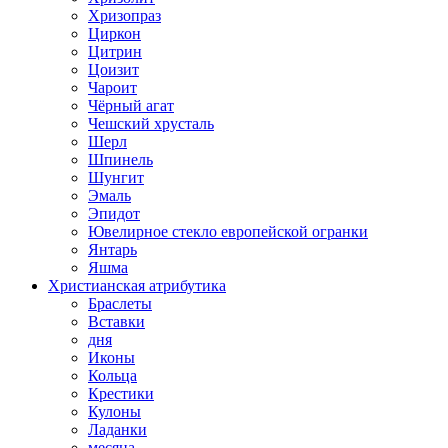
Хризопраз
Циркон
Цитрин
Цоизит
Чароит
Чёрный агат
Чешский хрусталь
Шерл
Шпинель
Шунгит
Эмаль
Эпидот
Ювелирное стекло европейской огранки
Янтарь
Яшма
Христианская атрибутика
Браслеты
Вставки
дня
Иконы
Кольца
Крестики
Кулоны
Ладанки
месяца