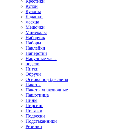
Крестики
Кулон
Кулоны
Ладанки
месяца
Мешочки
Минералы
Наборчик
Наборы
Наклейки
Напёрстки
Наручные часы
недели
Нитки
Обручи
Основа под браслеты
Пакеты
Пакеты упаковочные
Пашотница
Пины
Пирсинг
Повязки
Подвески
Подстаканники
Резинки