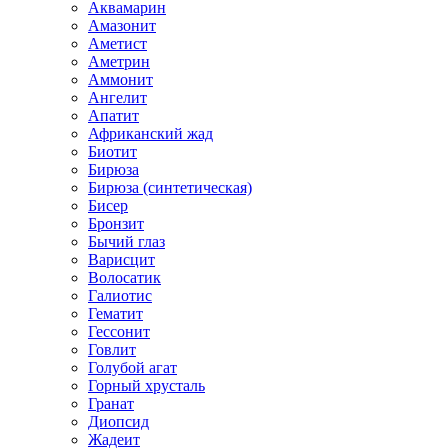
Аквамарин
Амазонит
Аметист
Аметрин
Аммонит
Ангелит
Апатит
Африканский жад
Биотит
Бирюза
Бирюза (синтетическая)
Бисер
Бронзит
Бычий глаз
Варисцит
Волосатик
Галиотис
Гематит
Гессонит
Говлит
Голубой агат
Горный хрусталь
Гранат
Диопсид
Жадеит