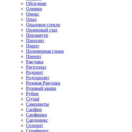
Обсидиан
Оливин
Оникс
Опал
Опаловое стекло
Орлинный глаз
Перламутр
Пинолит
Пирит
Полимерная глина
Пренит
Ракушка
Раухтопаз
Родонит
Родохрозит
Розовая Ракушка
Розовый кварц
Рубин
Сrystal
Самоцветы
Сапфир
Сапфирин
Сардоникс
Селенит
Серафинит