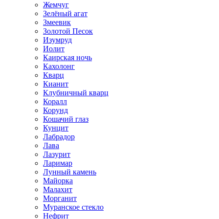
Жемчуг
Зелёный агат
Змеевик
Золотой Песок
Изумруд
Иолит
Каирская ночь
Кахолонг
Кварц
Кианит
Клубничный кварц
Коралл
Корунд
Кошачий глаз
Кунцит
Лабрадор
Лава
Лазурит
Ларимар
Лунный камень
Майорка
Малахит
Морганит
Муранское стекло
Нефрит