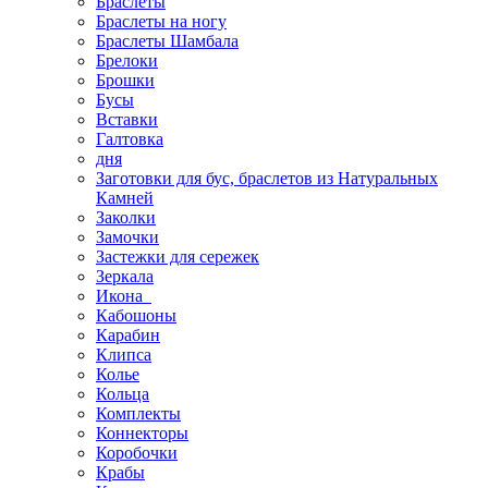
Браслеты
Браслеты на ногу
Браслеты Шамбала
Брелоки
Брошки
Бусы
Вставки
Галтовка
дня
Заготовки для бус, браслетов из Натуральных
Камней
Заколки
Замочки
Застежки для сережек
Зеркала
Икона
Кабошоны
Карабин
Клипса
Колье
Кольца
Комплекты
Коннекторы
Коробочки
Крабы