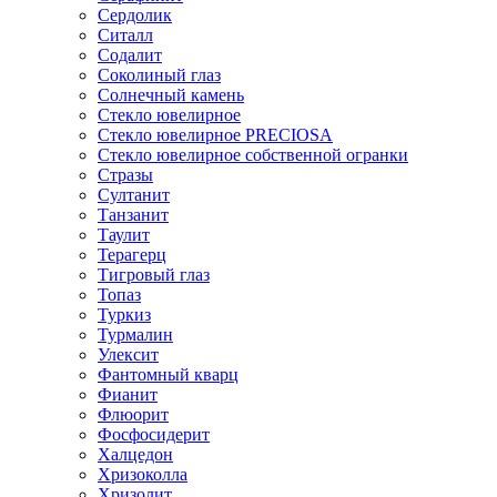
Сердолик
Ситалл
Содалит
Соколиный глаз
Солнечный камень
Стекло ювелирное
Стекло ювелирное PRECIOSA
Стекло ювелирное собственной огранки
Стразы
Султанит
Танзанит
Таулит
Терагерц
Тигровый глаз
Топаз
Туркиз
Турмалин
Улексит
Фантомный кварц
Фианит
Флюорит
Фосфосидерит
Халцедон
Хризоколла
Хризолит