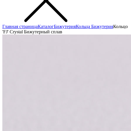
Главная страница
Каталог
Бижутерия
Кольца Бижутерия
Кольцо
'FJ' Сrystal Бижутерный сплав