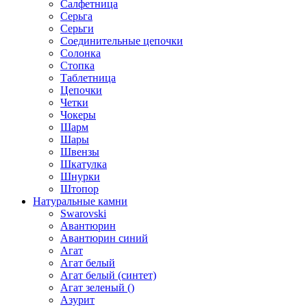
Салфетница
Серьга
Серьги
Соединительные цепочки
Солонка
Стопка
Таблетница
Цепочки
Четки
Чокеры
Шарм
Шары
Швензы
Шкатулка
Шнурки
Штопор
Натуральные камни
Swarovski
Авантюрин
Авантюрин синий
Агат
Агат белый
Агат белый (синтет)
Агат зеленый ()
Азурит