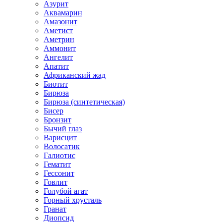
Азурит
Аквамарин
Амазонит
Аметист
Аметрин
Аммонит
Ангелит
Апатит
Африканский жад
Биотит
Бирюза
Бирюза (синтетическая)
Бисер
Бронзит
Бычий глаз
Варисцит
Волосатик
Галиотис
Гематит
Гессонит
Говлит
Голубой агат
Горный хрусталь
Гранат
Диопсид