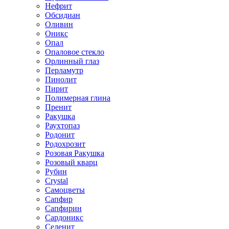
Нефрит
Обсидиан
Оливин
Оникс
Опал
Опаловое стекло
Орлинный глаз
Перламутр
Пинолит
Пирит
Полимерная глина
Пренит
Ракушка
Раухтопаз
Родонит
Родохрозит
Розовая Ракушка
Розовый кварц
Рубин
Сrystal
Самоцветы
Сапфир
Сапфирин
Сардоникс
Селенит