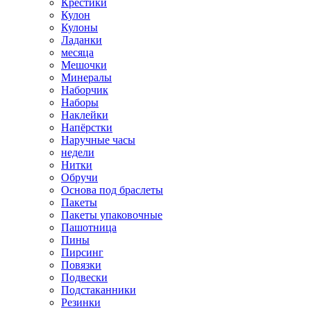
Крестики
Кулон
Кулоны
Ладанки
месяца
Мешочки
Минералы
Наборчик
Наборы
Наклейки
Напёрстки
Наручные часы
недели
Нитки
Обручи
Основа под браслеты
Пакеты
Пакеты упаковочные
Пашотница
Пины
Пирсинг
Повязки
Подвески
Подстаканники
Резинки