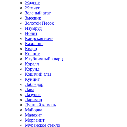
Жадеит
Жемчуг
Зелёный агат
Змеевик
Золотой Песок
Изумруд
Иолит
Каирская ночь
Кахолонг
Кварц
Кианит
Клубничный кварц
Коралл
Корунд
Кошачий глаз
Кунцит
Лабрадор
Лава
Лазурит
Ларимар
Лунный камень
Майорка
Малахит
Морганит
Муранское стекло