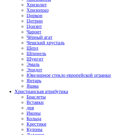
Хризолит
Хризопраз
Циркон
Цитрин
Цоизит
Чароит
Чёрный агат
Чешский хрусталь
Шерл
Шпинель
Шунгит
Эмаль
Эпидот
Ювелирное стекло европейской огранки
Янтарь
Яшма
Христианская атрибутика
Браслеты
Вставки
дня
Иконы
Кольца
Крестики
Кулоны
Ладанки