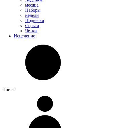
месяца
Наборы
недели
Подвески
Серьги
Четки
Исцеление
Поиск