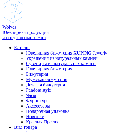
Wolves
Ювелирная продукция
и натуральные камни
Каталог
Ювелирная бижутерия XUPING Jewerly
Украшения из натуральных камней
Сувениры из натуральных камней
Ювелирная бижутерия
Бижутерия
Мужская бижутерия
Детская бижутерия
Pandora style
Часы
Фурнитура
Аксеcсуары
Подарочная упаковка
Новинки
Красная Пресня
Вид товара