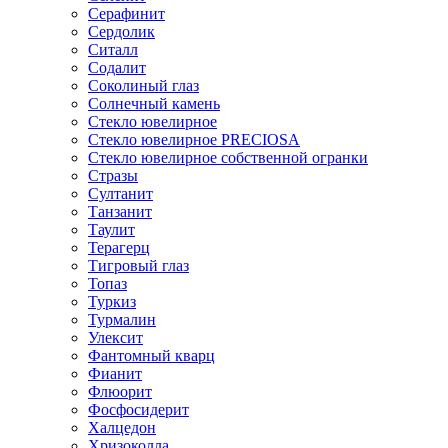
Серафинит
Сердолик
Ситалл
Содалит
Соколиный глаз
Солнечный камень
Стекло ювелирное
Стекло ювелирное PRECIOSA
Стекло ювелирное собственной огранки
Стразы
Султанит
Танзанит
Таулит
Терагерц
Тигровый глаз
Топаз
Туркиз
Турмалин
Улексит
Фантомный кварц
Фианит
Флюорит
Фосфосидерит
Халцедон
Хризоколла