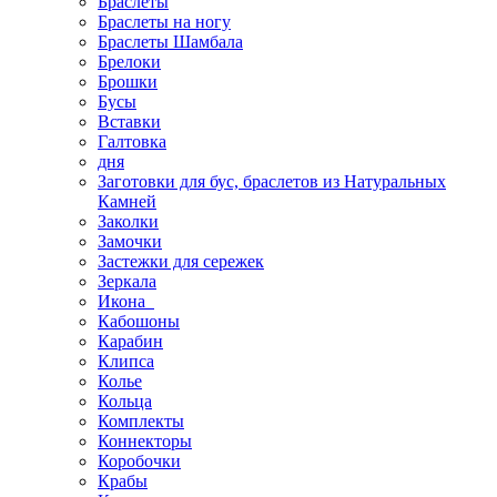
Браслеты
Браслеты на ногу
Браслеты Шамбала
Брелоки
Брошки
Бусы
Вставки
Галтовка
дня
Заготовки для бус, браслетов из Натуральных
Камней
Заколки
Замочки
Застежки для сережек
Зеркала
Икона
Кабошоны
Карабин
Клипса
Колье
Кольца
Комплекты
Коннекторы
Коробочки
Крабы