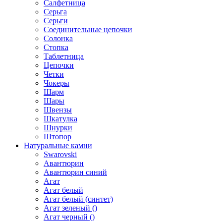
Салфетница
Серьга
Серьги
Соединительные цепочки
Солонка
Стопка
Таблетница
Цепочки
Четки
Чокеры
Шарм
Шары
Швензы
Шкатулка
Шнурки
Штопор
Натуральные камни
Swarovski
Авантюрин
Авантюрин синий
Агат
Агат белый
Агат белый (синтет)
Агат зеленый ()
Агат черный ()