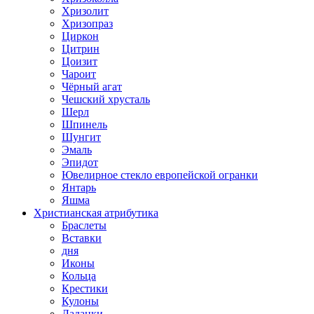
Хризолит
Хризопраз
Циркон
Цитрин
Цоизит
Чароит
Чёрный агат
Чешский хрусталь
Шерл
Шпинель
Шунгит
Эмаль
Эпидот
Ювелирное стекло европейской огранки
Янтарь
Яшма
Христианская атрибутика
Браслеты
Вставки
дня
Иконы
Кольца
Крестики
Кулоны
Ладанки