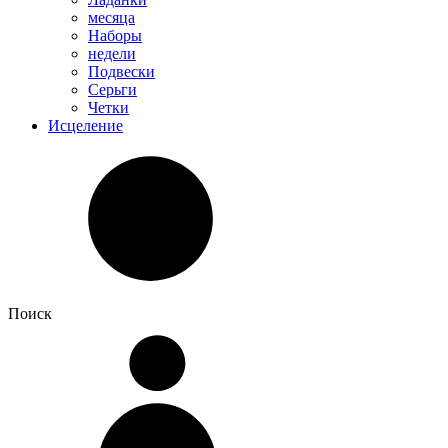
месяца
Наборы
недели
Подвески
Серьги
Четки
Исцеление
Поиск