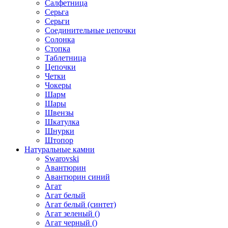
Салфетница
Серьга
Серьги
Соединительные цепочки
Солонка
Стопка
Таблетница
Цепочки
Четки
Чокеры
Шарм
Шары
Швензы
Шкатулка
Шнурки
Штопор
Натуральные камни
Swarovski
Авантюрин
Авантюрин синий
Агат
Агат белый
Агат белый (синтет)
Агат зеленый ()
Агат черный ()