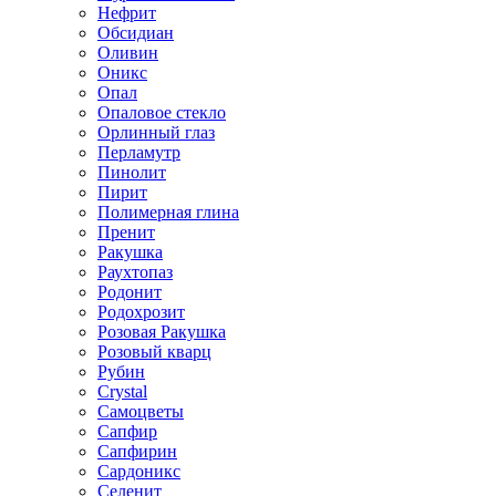
Нефрит
Обсидиан
Оливин
Оникс
Опал
Опаловое стекло
Орлинный глаз
Перламутр
Пинолит
Пирит
Полимерная глина
Пренит
Ракушка
Раухтопаз
Родонит
Родохрозит
Розовая Ракушка
Розовый кварц
Рубин
Сrystal
Самоцветы
Сапфир
Сапфирин
Сардоникс
Селенит