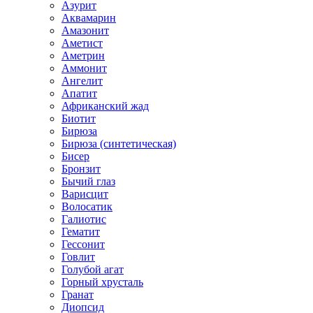
Азурит
Аквамарин
Амазонит
Аметист
Аметрин
Аммонит
Ангелит
Апатит
Африканский жад
Биотит
Бирюза
Бирюза (синтетическая)
Бисер
Бронзит
Бычий глаз
Варисцит
Волосатик
Галиотис
Гематит
Гессонит
Говлит
Голубой агат
Горный хрусталь
Гранат
Диопсид