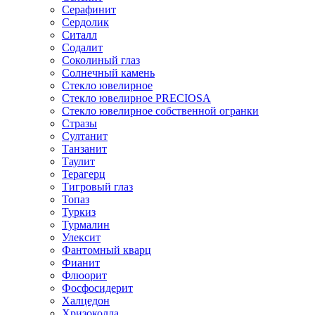
Серафинит
Сердолик
Ситалл
Содалит
Соколиный глаз
Солнечный камень
Стекло ювелирное
Стекло ювелирное PRECIOSA
Стекло ювелирное собственной огранки
Стразы
Султанит
Танзанит
Таулит
Терагерц
Тигровый глаз
Топаз
Туркиз
Турмалин
Улексит
Фантомный кварц
Фианит
Флюорит
Фосфосидерит
Халцедон
Хризоколла