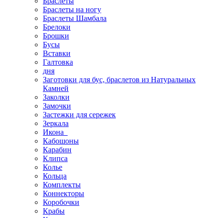
Браслеты
Браслеты на ногу
Браслеты Шамбала
Брелоки
Брошки
Бусы
Вставки
Галтовка
дня
Заготовки для бус, браслетов из Натуральных
Камней
Заколки
Замочки
Застежки для сережек
Зеркала
Икона
Кабошоны
Карабин
Клипса
Колье
Кольца
Комплекты
Коннекторы
Коробочки
Крабы