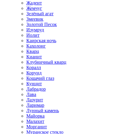
Жадеит
Жемчуг
Зелёный агат
Змеевик
Золотой Песок
Изумруд
Иолит
Каирская ночь
Кахолонг
Кварц
Кианит
Клубничный кварц
Коралл
Корунд
Кошачий глаз
Кунцит
Лабрадор
Лава
Лазурит
Ларимар
Лунный камень
Майорка
Малахит
Морганит
Муранское стекло