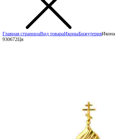
Главная страница
Вид товара
Иконы
Бижутерия
Икона
930672Цв