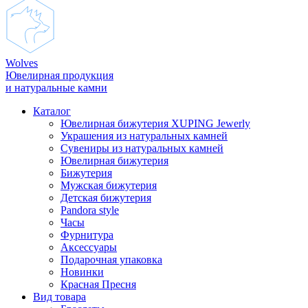
Wolves
Ювелирная продукция
и натуральные камни
Каталог
Ювелирная бижутерия XUPING Jewerly
Украшения из натуральных камней
Сувениры из натуральных камней
Ювелирная бижутерия
Бижутерия
Мужская бижутерия
Детская бижутерия
Pandora style
Часы
Фурнитура
Аксеcсуары
Подарочная упаковка
Новинки
Красная Пресня
Вид товара