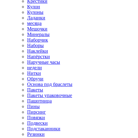
Крестики
Кулон
Кулоны
Ладанки
месяца
Мешочки
Минералы
Наборчик
Наборы
Наклейки
Напёрстки
Наручные часы
недели
Нитки
Обручи
Основа под браслеты
Пакеты
Пакеты упаковочные
Пашотница
Пины
Пирсинг
Повязки
Подвески
Подстаканники
Резинки