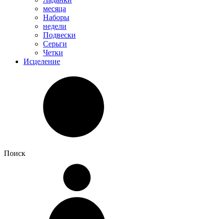
месяца
Наборы
недели
Подвески
Серьги
Четки
Исцеление
Поиск