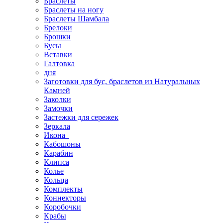
Браслеты
Браслеты на ногу
Браслеты Шамбала
Брелоки
Брошки
Бусы
Вставки
Галтовка
дня
Заготовки для бус, браслетов из Натуральных
Камней
Заколки
Замочки
Застежки для сережек
Зеркала
Икона
Кабошоны
Карабин
Клипса
Колье
Кольца
Комплекты
Коннекторы
Коробочки
Крабы