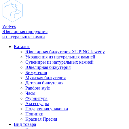
Wolves
Ювелирная продукция
и натуральные камни
Каталог
Ювелирная бижутерия XUPING Jewerly
Украшения из натуральных камней
Сувениры из натуральных камней
Ювелирная бижутерия
Бижутерия
Мужская бижутерия
Детская бижутерия
Pandora style
Часы
Фурнитура
Аксеcсуары
Подарочная упаковка
Новинки
Красная Пресня
Вид товара