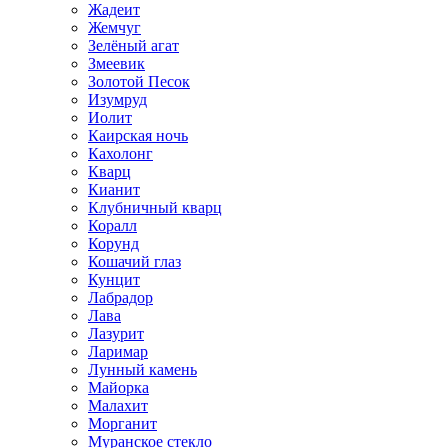
Жадеит
Жемчуг
Зелёный агат
Змеевик
Золотой Песок
Изумруд
Иолит
Каирская ночь
Кахолонг
Кварц
Кианит
Клубничный кварц
Коралл
Корунд
Кошачий глаз
Кунцит
Лабрадор
Лава
Лазурит
Ларимар
Лунный камень
Майорка
Малахит
Морганит
Муранское стекло