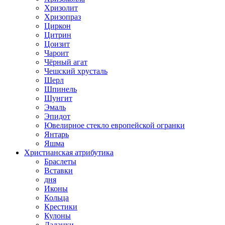
Хризолит
Хризопраз
Циркон
Цитрин
Цоизит
Чароит
Чёрный агат
Чешский хрусталь
Шерл
Шпинель
Шунгит
Эмаль
Эпидот
Ювелирное стекло европейской огранки
Янтарь
Яшма
Христианская атрибутика
Браслеты
Вставки
дня
Иконы
Кольца
Крестики
Кулоны
Ладанки