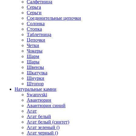
Салфетница
Серьга
Серьги
Соединительные цепочки
Солонка
Стопка
Таблетница
Цепочки
Четки
Чокеры
Шарм
Шары
Швензы
Шкатулка
Шнурки
Штопор
Натуральные камни
Swarovski
Авантюрин
Авантюрин синий
Агат
Агат белый
Агат белый (синтет)
Агат зеленый ()
Агат черный ()