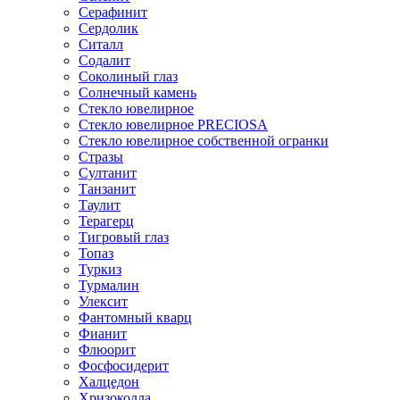
Серафинит
Сердолик
Ситалл
Содалит
Соколиный глаз
Солнечный камень
Стекло ювелирное
Стекло ювелирное PRECIOSA
Стекло ювелирное собственной огранки
Стразы
Султанит
Танзанит
Таулит
Терагерц
Тигровый глаз
Топаз
Туркиз
Турмалин
Улексит
Фантомный кварц
Фианит
Флюорит
Фосфосидерит
Халцедон
Хризоколла