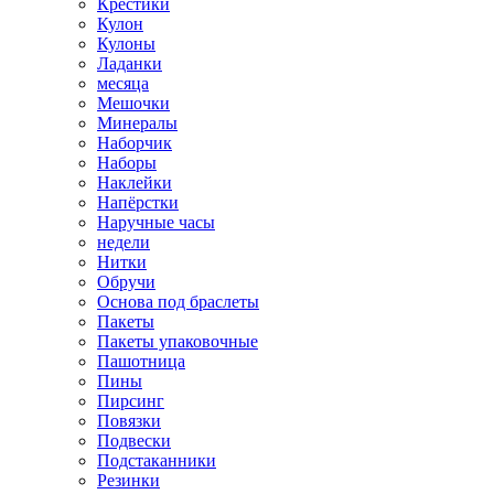
Крестики
Кулон
Кулоны
Ладанки
месяца
Мешочки
Минералы
Наборчик
Наборы
Наклейки
Напёрстки
Наручные часы
недели
Нитки
Обручи
Основа под браслеты
Пакеты
Пакеты упаковочные
Пашотница
Пины
Пирсинг
Повязки
Подвески
Подстаканники
Резинки