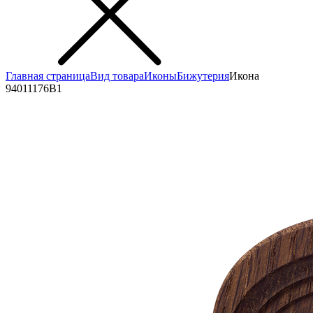
Главная страница
Вид товара
Иконы
Бижутерия
Икона
94011176В1