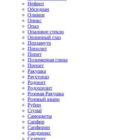
Нефрит
Обсидиан
Оливин
Оникс
Опал
Опаловое стекло
Орлинный глаз
Перламутр
Пинолит
Пирит
Полимерная глина
Пренит
Ракушка
Раухтопаз
Родонит
Родохрозит
Розовая Ракушка
Розовый кварц
Рубин
Сrystal
Самоцветы
Сапфир
Сапфирин
Сардоникс
Селенит