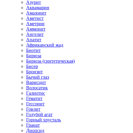
Азурит
Аквамарин
Амазонит
Аметист
Аметрин
Аммонит
Ангелит
Апатит
Африканский жад
Биотит
Бирюза
Бирюза (синтетическая)
Бисер
Бронзит
Бычий глаз
Варисцит
Волосатик
Галиотис
Гематит
Гессонит
Говлит
Голубой агат
Горный хрусталь
Гранат
Диопсид