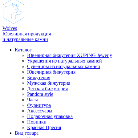
Wolves
Ювелирная продукция
и натуральные камни
Каталог
Ювелирная бижутерия XUPING Jewerly
Украшения из натуральных камней
Сувениры из натуральных камней
Ювелирная бижутерия
Бижутерия
Мужская бижутерия
Детская бижутерия
Pandora style
Часы
Фурнитура
Аксеcсуары
Подарочная упаковка
Новинки
Красная Пресня
Вид товара