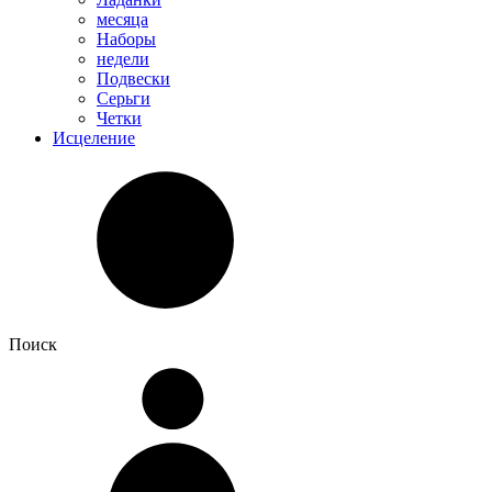
месяца
Наборы
недели
Подвески
Серьги
Четки
Исцеление
Поиск