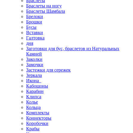
Браслеты
Браслеты на ногу
Браслеты Шамбала
Брелоки
Брошки
Бусы
Вставки
Галтовка
дня
Заготовки для бус, браслетов из Натуральных
Камней
Заколки
Замочки
Застежки для сережек
Зеркала
Икона
Кабошоны
Карабин
Клипса
Колье
Кольца
Комплекты
Коннекторы
Коробочки
Крабы