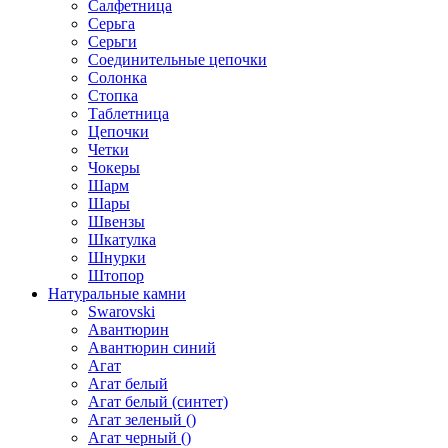
Салфетница
Серьга
Серьги
Соединительные цепочки
Солонка
Стопка
Таблетница
Цепочки
Четки
Чокеры
Шарм
Шары
Швензы
Шкатулка
Шнурки
Штопор
Натуральные камни
Swarovski
Авантюрин
Авантюрин синий
Агат
Агат белый
Агат белый (синтет)
Агат зеленый ()
Агат черный ()