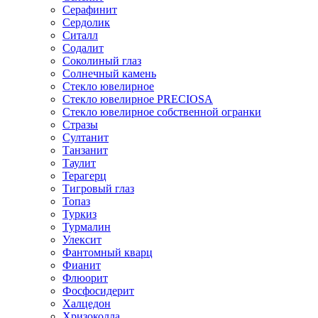
Серафинит
Сердолик
Ситалл
Содалит
Соколиный глаз
Солнечный камень
Стекло ювелирное
Стекло ювелирное PRECIOSA
Стекло ювелирное собственной огранки
Стразы
Султанит
Танзанит
Таулит
Терагерц
Тигровый глаз
Топаз
Туркиз
Турмалин
Улексит
Фантомный кварц
Фианит
Флюорит
Фосфосидерит
Халцедон
Хризоколла