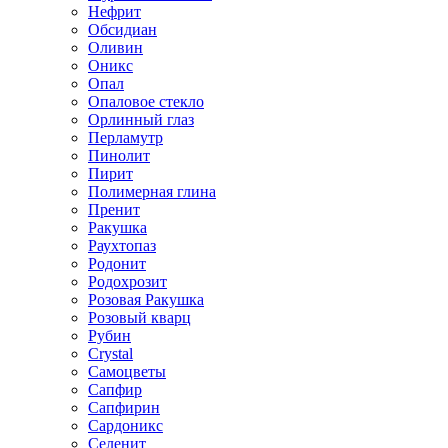
Нефрит
Обсидиан
Оливин
Оникс
Опал
Опаловое стекло
Орлинный глаз
Перламутр
Пинолит
Пирит
Полимерная глина
Пренит
Ракушка
Раухтопаз
Родонит
Родохрозит
Розовая Ракушка
Розовый кварц
Рубин
Сrystal
Самоцветы
Сапфир
Сапфирин
Сардоникс
Селенит