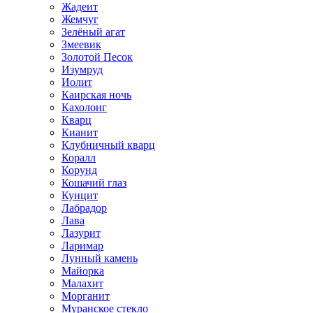
Жадеит
Жемчуг
Зелёный агат
Змеевик
Золотой Песок
Изумруд
Иолит
Каирская ночь
Кахолонг
Кварц
Кианит
Клубничный кварц
Коралл
Корунд
Кошачий глаз
Кунцит
Лабрадор
Лава
Лазурит
Ларимар
Лунный камень
Майорка
Малахит
Морганит
Муранское стекло