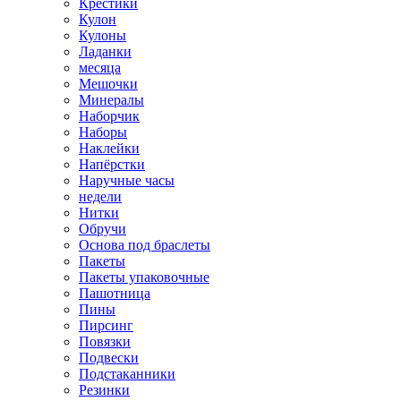
Крестики
Кулон
Кулоны
Ладанки
месяца
Мешочки
Минералы
Наборчик
Наборы
Наклейки
Напёрстки
Наручные часы
недели
Нитки
Обручи
Основа под браслеты
Пакеты
Пакеты упаковочные
Пашотница
Пины
Пирсинг
Повязки
Подвески
Подстаканники
Резинки