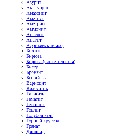
Азурит
Аквамарин
Амазонит
Аметист
Аметрин
Аммонит
Ангелит
Апатит
Африканский жад
Биотит
Бирюза
Бирюза (синтетическая)
Бисер
Бронзит
Бычий глаз
Варисцит
Волосатик
Галиотис
Гематит
Гессонит
Говлит
Голубой агат
Горный хрусталь
Гранат
Диопсид