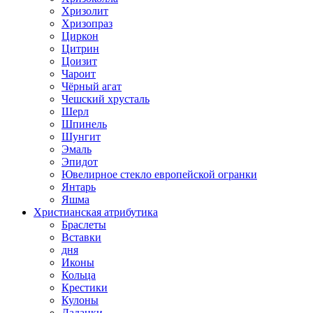
Хризолит
Хризопраз
Циркон
Цитрин
Цоизит
Чароит
Чёрный агат
Чешский хрусталь
Шерл
Шпинель
Шунгит
Эмаль
Эпидот
Ювелирное стекло европейской огранки
Янтарь
Яшма
Христианская атрибутика
Браслеты
Вставки
дня
Иконы
Кольца
Крестики
Кулоны
Ладанки