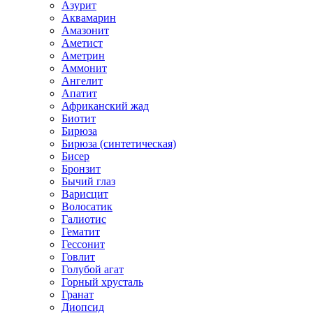
Азурит
Аквамарин
Амазонит
Аметист
Аметрин
Аммонит
Ангелит
Апатит
Африканский жад
Биотит
Бирюза
Бирюза (синтетическая)
Бисер
Бронзит
Бычий глаз
Варисцит
Волосатик
Галиотис
Гематит
Гессонит
Говлит
Голубой агат
Горный хрусталь
Гранат
Диопсид