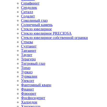
Серафинит
Сердолик
Ситалл
Содалит
Соколиный глаз
Солнечный камень
Стекло ювелирное
Стекло ювелирное PRECIOSA
Стекло ювелирное собственной огранки
Стразы
Султанит
Танзанит
Таулит
Терагерц
Тигровый глаз
Топаз
Туркиз
Турмалин
Улексит
Фантомный кварц
Фианит
Флюорит
Фосфосидерит
Халцедон
Хризоколла