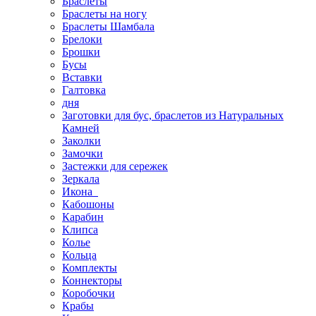
Браслеты
Браслеты на ногу
Браслеты Шамбала
Брелоки
Брошки
Бусы
Вставки
Галтовка
дня
Заготовки для бус, браслетов из Натуральных
Камней
Заколки
Замочки
Застежки для сережек
Зеркала
Икона
Кабошоны
Карабин
Клипса
Колье
Кольца
Комплекты
Коннекторы
Коробочки
Крабы