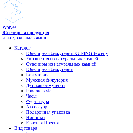
Wolves
Ювелирная продукция
и натуральные камни
Каталог
Ювелирная бижутерия XUPING Jewerly
Украшения из натуральных камней
Сувениры из натуральных камней
Ювелирная бижутерия
Бижутерия
Мужская бижутерия
Детская бижутерия
Pandora style
Часы
Фурнитура
Аксеcсуары
Подарочная упаковка
Новинки
Красная Пресня
Вид товара