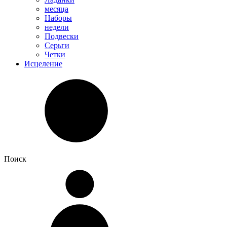
месяца
Наборы
недели
Подвески
Серьги
Четки
Исцеление
Поиск