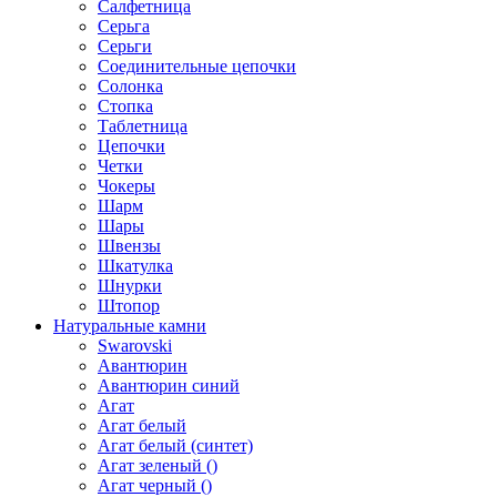
Салфетница
Серьга
Серьги
Соединительные цепочки
Солонка
Стопка
Таблетница
Цепочки
Четки
Чокеры
Шарм
Шары
Швензы
Шкатулка
Шнурки
Штопор
Натуральные камни
Swarovski
Авантюрин
Авантюрин синий
Агат
Агат белый
Агат белый (синтет)
Агат зеленый ()
Агат черный ()