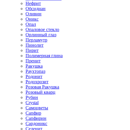
Нефрит
Обсидиан
Оливин
Оникс
Опал
Опаловое стекло
Орлинный глаз
Перламутр
Пинолит
Пирит
Полимерная глина
Пренит
Ракушка
Раухтопаз
Родонит
Родохрозит
Розовая Ракушка
Розовый кварц
Рубин
Сrystal
Самоцветы
Сапфир
Сапфирин
Сардоникс
Селенит