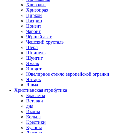
Хризолит
Хризопраз
Циркон
Цитрин
Цоизит
Чароит
Чёрный агат
Чешский хрусталь
Шерл
Шпинель
Шунгит
Эмаль
Эпидот
Ювелирное стекло европейской огранки
Янтарь
Яшма
Христианская атрибутика
Браслеты
Вставки
дня
Иконы
Кольца
Крестики
Кулоны
Ладанки