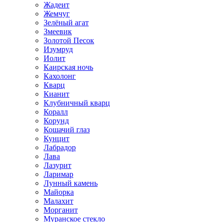
Жадеит
Жемчуг
Зелёный агат
Змеевик
Золотой Песок
Изумруд
Иолит
Каирская ночь
Кахолонг
Кварц
Кианит
Клубничный кварц
Коралл
Корунд
Кошачий глаз
Кунцит
Лабрадор
Лава
Лазурит
Ларимар
Лунный камень
Майорка
Малахит
Морганит
Муранское стекло