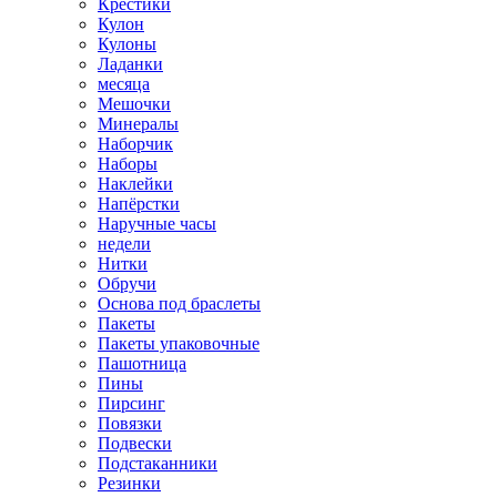
Крестики
Кулон
Кулоны
Ладанки
месяца
Мешочки
Минералы
Наборчик
Наборы
Наклейки
Напёрстки
Наручные часы
недели
Нитки
Обручи
Основа под браслеты
Пакеты
Пакеты упаковочные
Пашотница
Пины
Пирсинг
Повязки
Подвески
Подстаканники
Резинки