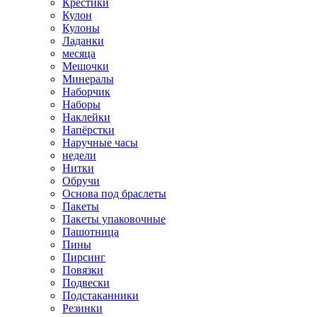
Крестики
Кулон
Кулоны
Ладанки
месяца
Мешочки
Минералы
Наборчик
Наборы
Наклейки
Напёрстки
Наручные часы
недели
Нитки
Обручи
Основа под браслеты
Пакеты
Пакеты упаковочные
Пашотница
Пины
Пирсинг
Повязки
Подвески
Подстаканники
Резинки