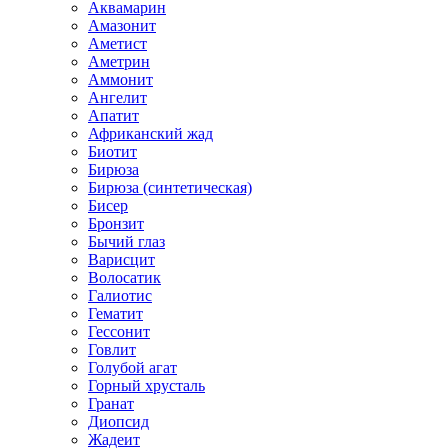
Аквамарин
Амазонит
Аметист
Аметрин
Аммонит
Ангелит
Апатит
Африканский жад
Биотит
Бирюза
Бирюза (синтетическая)
Бисер
Бронзит
Бычий глаз
Варисцит
Волосатик
Галиотис
Гематит
Гессонит
Говлит
Голубой агат
Горный хрусталь
Гранат
Диопсид
Жадеит