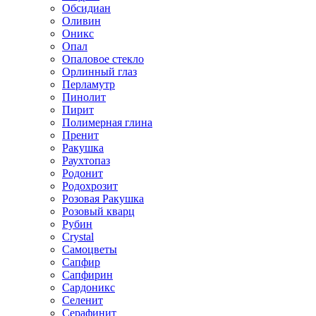
Обсидиан
Оливин
Оникс
Опал
Опаловое стекло
Орлинный глаз
Перламутр
Пинолит
Пирит
Полимерная глина
Пренит
Ракушка
Раухтопаз
Родонит
Родохрозит
Розовая Ракушка
Розовый кварц
Рубин
Сrystal
Самоцветы
Сапфир
Сапфирин
Сардоникс
Селенит
Серафинит