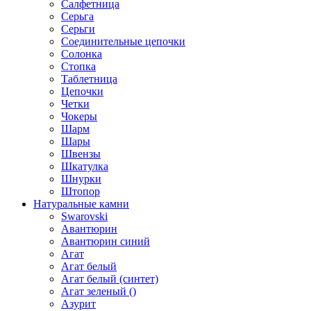
Салфетница
Серьга
Серьги
Соединительные цепочки
Солонка
Стопка
Таблетница
Цепочки
Четки
Чокеры
Шарм
Шары
Швензы
Шкатулка
Шнурки
Штопор
Натуральные камни
Swarovski
Авантюрин
Авантюрин синий
Агат
Агат белый
Агат белый (синтет)
Агат зеленый ()
Азурит