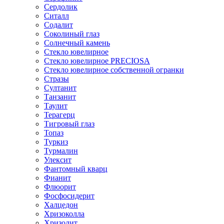
Сердолик
Ситалл
Содалит
Соколиный глаз
Солнечный камень
Стекло ювелирное
Стекло ювелирное PRECIOSA
Стекло ювелирное собственной огранки
Стразы
Султанит
Танзанит
Таулит
Терагерц
Тигровый глаз
Топаз
Туркиз
Турмалин
Улексит
Фантомный кварц
Фианит
Флюорит
Фосфосидерит
Халцедон
Хризоколла
Хризолит