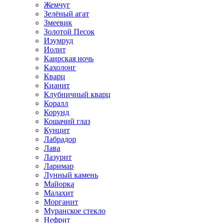
Жемчуг
Зелёный агат
Змеевик
Золотой Песок
Изумруд
Иолит
Каирская ночь
Кахолонг
Кварц
Кианит
Клубничный кварц
Коралл
Корунд
Кошачий глаз
Кунцит
Лабрадор
Лава
Лазурит
Ларимар
Лунный камень
Майорка
Малахит
Морганит
Муранское стекло
Нефрит