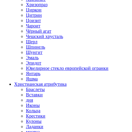
Хризопраз
Циркон
Цитрин
Цоизит
Чароит
Чёрный агат
Чешский хрусталь
Шерл
Шпинель
Шунгит
Эмаль
Эпидот
Ювелирное стекло европейской огранки
Янтарь
Яшма
Христианская атрибутика
Браслеты
Вставки
дня
Иконы
Кольца
Крестики
Кулоны
Ладанки
месяца