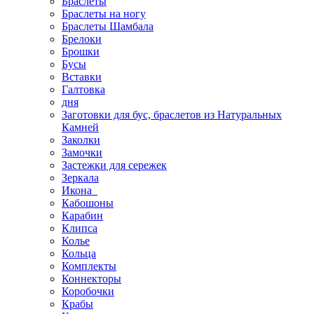
Браслеты
Браслеты на ногу
Браслеты Шамбала
Брелоки
Брошки
Бусы
Вставки
Галтовка
дня
Заготовки для бус, браслетов из Натуральных
Камней
Заколки
Замочки
Застежки для сережек
Зеркала
Икона
Кабошоны
Карабин
Клипса
Колье
Кольца
Комплекты
Коннекторы
Коробочки
Крабы