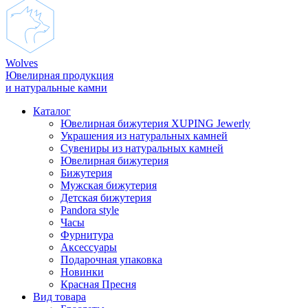
Wolves
Ювелирная продукция
и натуральные камни
Каталог
Ювелирная бижутерия XUPING Jewerly
Украшения из натуральных камней
Сувениры из натуральных камней
Ювелирная бижутерия
Бижутерия
Мужская бижутерия
Детская бижутерия
Pandora style
Часы
Фурнитура
Аксеcсуары
Подарочная упаковка
Новинки
Красная Пресня
Вид товара