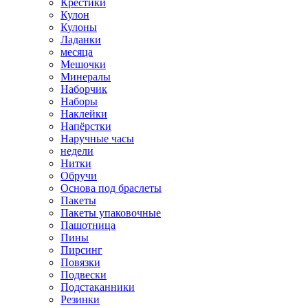
Крестики
Кулон
Кулоны
Ладанки
месяца
Мешочки
Минералы
Наборчик
Наборы
Наклейки
Напёрстки
Наручные часы
недели
Нитки
Обручи
Основа под браслеты
Пакеты
Пакеты упаковочные
Пашотница
Пины
Пирсинг
Повязки
Подвески
Подстаканники
Резинки