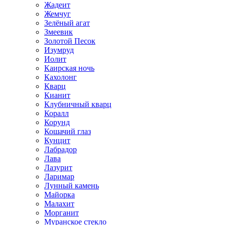
Жадеит
Жемчуг
Зелёный агат
Змеевик
Золотой Песок
Изумруд
Иолит
Каирская ночь
Кахолонг
Кварц
Кианит
Клубничный кварц
Коралл
Корунд
Кошачий глаз
Кунцит
Лабрадор
Лава
Лазурит
Ларимар
Лунный камень
Майорка
Малахит
Морганит
Муранское стекло