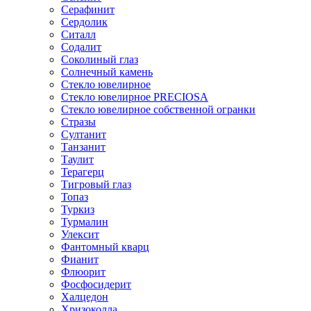
Серафинит
Сердолик
Ситалл
Содалит
Соколиный глаз
Солнечный камень
Стекло ювелирное
Стекло ювелирное PRECIOSA
Стекло ювелирное собственной огранки
Стразы
Султанит
Танзанит
Таулит
Терагерц
Тигровый глаз
Топаз
Туркиз
Турмалин
Улексит
Фантомный кварц
Фианит
Флюорит
Фосфосидерит
Халцедон
Хризоколла