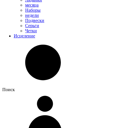
месяца
Наборы
недели
Подвески
Серьги
Четки
Исцеление
Поиск