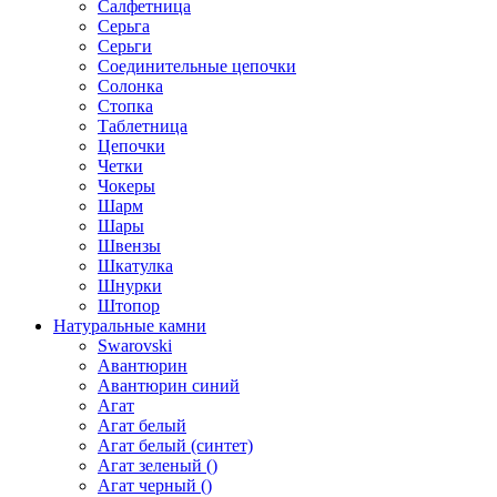
Салфетница
Серьга
Серьги
Соединительные цепочки
Солонка
Стопка
Таблетница
Цепочки
Четки
Чокеры
Шарм
Шары
Швензы
Шкатулка
Шнурки
Штопор
Натуральные камни
Swarovski
Авантюрин
Авантюрин синий
Агат
Агат белый
Агат белый (синтет)
Агат зеленый ()
Агат черный ()