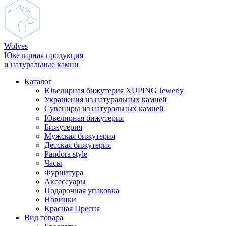
Wolves
Ювелирная продукция
и натуральные камни
Каталог
Ювелирная бижутерия XUPING Jewerly
Украшения из натуральных камней
Сувениры из натуральных камней
Ювелирная бижутерия
Бижутерия
Мужская бижутерия
Детская бижутерия
Pandora style
Часы
Фурнитура
Аксеcсуары
Подарочная упаковка
Новинки
Красная Пресня
Вид товара