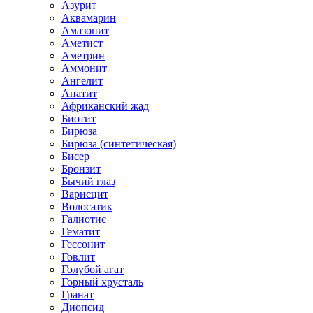
Азурит
Аквамарин
Амазонит
Аметист
Аметрин
Аммонит
Ангелит
Апатит
Африканский жад
Биотит
Бирюза
Бирюза (синтетическая)
Бисер
Бронзит
Бычий глаз
Варисцит
Волосатик
Галиотис
Гематит
Гессонит
Говлит
Голубой агат
Горный хрусталь
Гранат
Диопсид