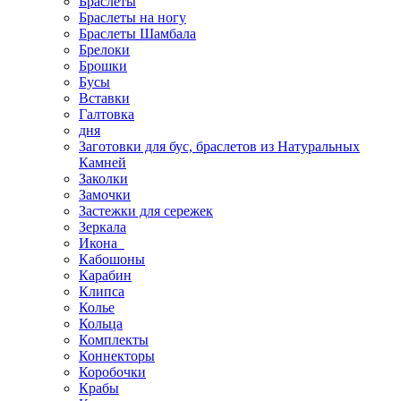
Браслеты
Браслеты на ногу
Браслеты Шамбала
Брелоки
Брошки
Бусы
Вставки
Галтовка
дня
Заготовки для бус, браслетов из Натуральных
Камней
Заколки
Замочки
Застежки для сережек
Зеркала
Икона
Кабошоны
Карабин
Клипса
Колье
Кольца
Комплекты
Коннекторы
Коробочки
Крабы