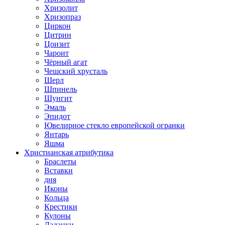
Хризолит
Хризопраз
Циркон
Цитрин
Цоизит
Чароит
Чёрный агат
Чешский хрусталь
Шерл
Шпинель
Шунгит
Эмаль
Эпидот
Ювелирное стекло европейской огранки
Янтарь
Яшма
Христианская атрибутика
Браслеты
Вставки
дня
Иконы
Кольца
Крестики
Кулоны
Ладанки