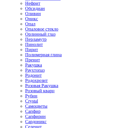
Нефрит
Обсидиан
Оливин
Оникс
Опал
Опаловое стекло
Орлинный глаз
Перламутр
Пинолит
Пирит
Полимерная глина
Пренит
Ракушка
Раухтопаз
Родонит
Родохрозит
Розовая Ракушка
Розовый кварц
Рубин
Сrystal
Самоцветы
Сапфир
Сапфирин
Сардоникс
Селенит