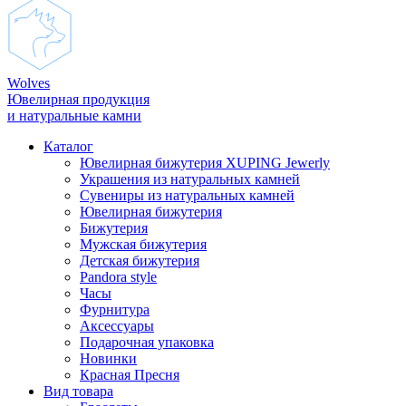
Wolves
Ювелирная продукция
и натуральные камни
Каталог
Ювелирная бижутерия XUPING Jewerly
Украшения из натуральных камней
Сувениры из натуральных камней
Ювелирная бижутерия
Бижутерия
Мужская бижутерия
Детская бижутерия
Pandora style
Часы
Фурнитура
Аксеcсуары
Подарочная упаковка
Новинки
Красная Пресня
Вид товара