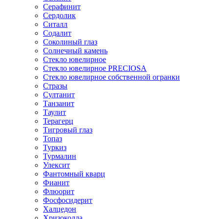
Серафинит
Сердолик
Ситалл
Содалит
Соколиный глаз
Солнечный камень
Стекло ювелирное
Стекло ювелирное PRECIOSA
Стекло ювелирное собственной огранки
Стразы
Султанит
Танзанит
Таулит
Терагерц
Тигровый глаз
Топаз
Туркиз
Турмалин
Улексит
Фантомный кварц
Фианит
Флюорит
Фосфосидерит
Халцедон
Хризоколла