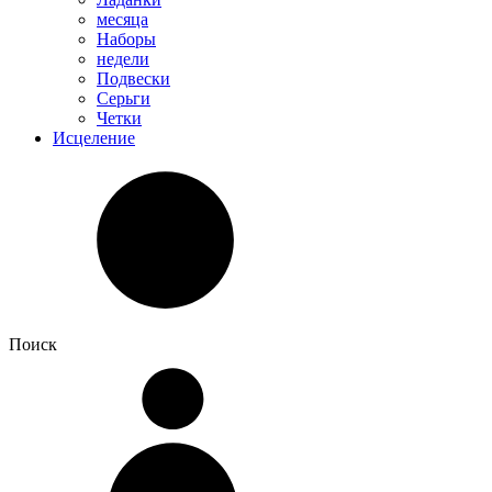
месяца
Наборы
недели
Подвески
Серьги
Четки
Исцеление
Поиск