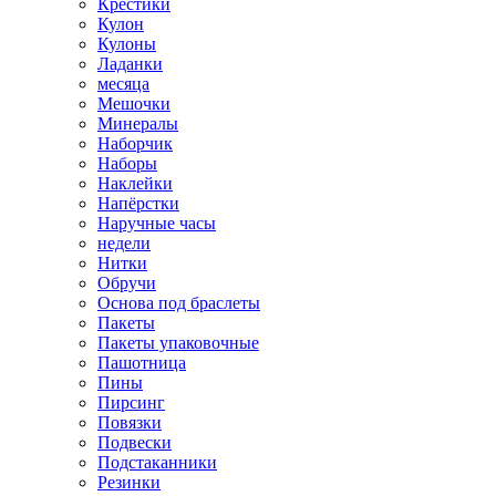
Крестики
Кулон
Кулоны
Ладанки
месяца
Мешочки
Минералы
Наборчик
Наборы
Наклейки
Напёрстки
Наручные часы
недели
Нитки
Обручи
Основа под браслеты
Пакеты
Пакеты упаковочные
Пашотница
Пины
Пирсинг
Повязки
Подвески
Подстаканники
Резинки