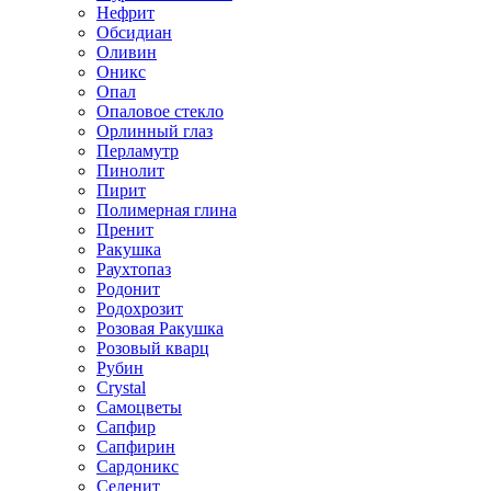
Нефрит
Обсидиан
Оливин
Оникс
Опал
Опаловое стекло
Орлинный глаз
Перламутр
Пинолит
Пирит
Полимерная глина
Пренит
Ракушка
Раухтопаз
Родонит
Родохрозит
Розовая Ракушка
Розовый кварц
Рубин
Сrystal
Самоцветы
Сапфир
Сапфирин
Сардоникс
Селенит