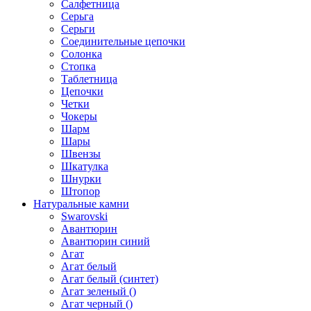
Салфетница
Серьга
Серьги
Соединительные цепочки
Солонка
Стопка
Таблетница
Цепочки
Четки
Чокеры
Шарм
Шары
Швензы
Шкатулка
Шнурки
Штопор
Натуральные камни
Swarovski
Авантюрин
Авантюрин синий
Агат
Агат белый
Агат белый (синтет)
Агат зеленый ()
Агат черный ()