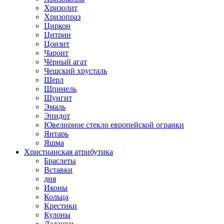
Хризолит
Хризопраз
Циркон
Цитрин
Цоизит
Чароит
Чёрный агат
Чешский хрусталь
Шерл
Шпинель
Шунгит
Эмаль
Эпидот
Ювелирное стекло европейской огранки
Янтарь
Яшма
Христианская атрибутика
Браслеты
Вставки
дня
Иконы
Кольца
Крестики
Кулоны
Ладанки