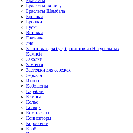
Браслеты
Браслеты на ногу
Браслеты Шамбала
Брелоки
Брошки
Бусы
Вставки
Галтовка
дня
Заготовки для бус, браслетов из Натуральных
Камней
Заколки
Замочки
Застежки для сережек
Зеркала
Икона
Кабошоны
Карабин
Клипса
Колье
Кольца
Комплекты
Коннекторы
Коробочки
Крабы