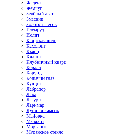
Жадеит
Жемчуг
Зелёный агат
Змеевик
Золотой Песок
Изумруд
Иолит
Каирская ночь
Кахолонг
Кварц
Кианит
Клубничный кварц
Коралл
Корунд
Кошачий глаз
Кунцит
Лабрадор
Лава
Лазурит
Ларимар
Лунный камень
Майорка
Малахит
Морганит
Муранское стекло