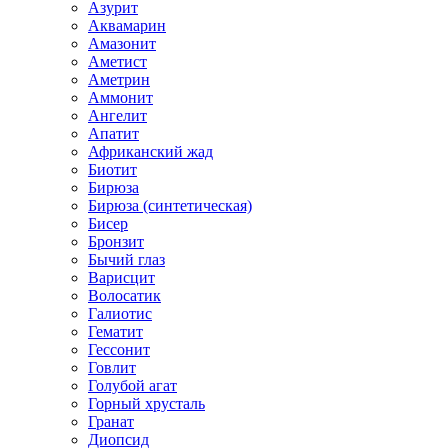
Азурит
Аквамарин
Амазонит
Аметист
Аметрин
Аммонит
Ангелит
Апатит
Африканский жад
Биотит
Бирюза
Бирюза (синтетическая)
Бисер
Бронзит
Бычий глаз
Варисцит
Волосатик
Галиотис
Гематит
Гессонит
Говлит
Голубой агат
Горный хрусталь
Гранат
Диопсид