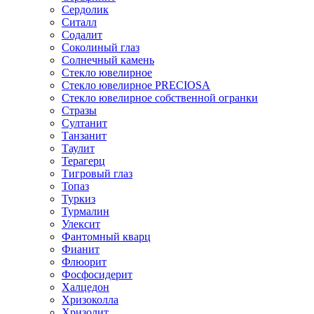
Сердолик
Ситалл
Содалит
Соколиный глаз
Солнечный камень
Стекло ювелирное
Стекло ювелирное PRECIOSA
Стекло ювелирное собственной огранки
Стразы
Султанит
Танзанит
Таулит
Терагерц
Тигровый глаз
Топаз
Туркиз
Турмалин
Улексит
Фантомный кварц
Фианит
Флюорит
Фосфосидерит
Халцедон
Хризоколла
Хризолит