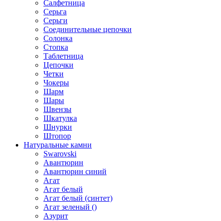
Салфетница
Серьга
Серьги
Соединительные цепочки
Солонка
Стопка
Таблетница
Цепочки
Четки
Чокеры
Шарм
Шары
Швензы
Шкатулка
Шнурки
Штопор
Натуральные камни
Swarovski
Авантюрин
Авантюрин синий
Агат
Агат белый
Агат белый (синтет)
Агат зеленый ()
Азурит