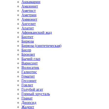
Аквамарин
Амазонит
Аметист
Аметрин
Аммонит
Ангелит
Апатит
Африканский жад
Биотит
Бирюза
Бирюза (синтетическая)
Бисер
Бронзит
Бычий глаз
Варисцит
Волосатик
Галиотис
Гематит
Гессонит
Говлит
Голубой агат
Горный хрусталь
Гранат
Диопсид
Жадеит