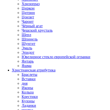
Хризопраз
Циркон
Цитрин
Цоизит
Чароит
Чёрный агат
Чешский хрусталь
Шерл
Шпинель
Шунгит
Эмаль
Эпидот
Ювелирное стекло европейской огранки
Янтарь
Яшма
Христианская атрибутика
Браслеты
Вставки
дня
Иконы
Кольца
Крестики
Кулоны
Ладанки
месяца