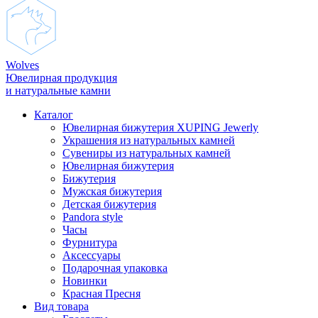
Wolves
Ювелирная продукция
и натуральные камни
Каталог
Ювелирная бижутерия XUPING Jewerly
Украшения из натуральных камней
Сувениры из натуральных камней
Ювелирная бижутерия
Бижутерия
Мужская бижутерия
Детская бижутерия
Pandora style
Часы
Фурнитура
Аксеcсуары
Подарочная упаковка
Новинки
Красная Пресня
Вид товара