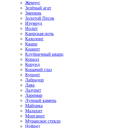
Жемчуг
Зелёный агат
Змеевик
Золотой Песок
Изумруд
Иолит
Каирская ночь
Кахолонг
Кварц
Кианит
Клубничный кварц
Коралл
Корунд
Кошачий глаз
Кунцит
Лабрадор
Лава
Лазурит
Ларимар
Лунный камень
Майорка
Малахит
Морганит
Муранское стекло
Нефрит