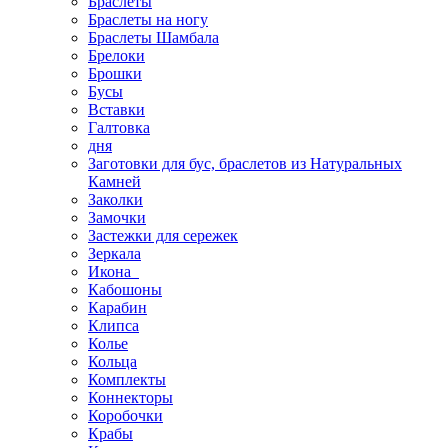
Браслеты
Браслеты на ногу
Браслеты Шамбала
Брелоки
Брошки
Бусы
Вставки
Галтовка
дня
Заготовки для бус, браслетов из Натуральных
Камней
Заколки
Замочки
Застежки для сережек
Зеркала
Икона
Кабошоны
Карабин
Клипса
Колье
Кольца
Комплекты
Коннекторы
Коробочки
Крабы