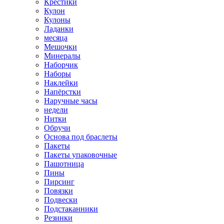
Крестики
Кулон
Кулоны
Ладанки
месяца
Мешочки
Минералы
Наборчик
Наборы
Наклейки
Напёрстки
Наручные часы
недели
Нитки
Обручи
Основа под браслеты
Пакеты
Пакеты упаковочные
Пашотница
Пины
Пирсинг
Повязки
Подвески
Подстаканники
Резинки