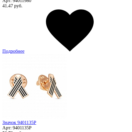
Арт:
94011980
41.47 руб.
Подробнее
Значок 9401135Р
Арт:
9401135Р