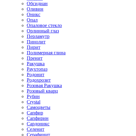
Обсидиан
Оливин
Оникс
Опал
Опаловое стекло
Орлинный глаз
Перламутр
Пинолит
Пирит
Полимерная глина
Пренит
Ракушка
Раухтопаз
Родонит
Родохрозит
Розовая Ракушка
Розовый кварц
Рубин
Сrystal
Самоцветы
Сапфир
Сапфирин
Сардоникс
Селенит
Серафинит