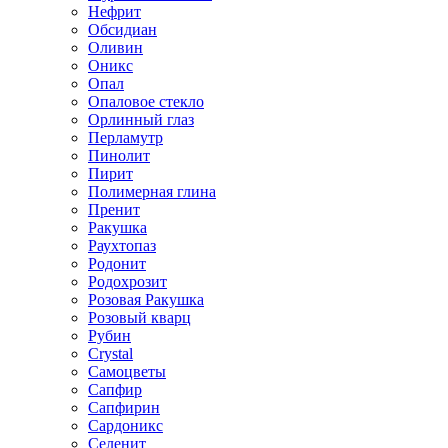
Нефрит
Обсидиан
Оливин
Оникс
Опал
Опаловое стекло
Орлинный глаз
Перламутр
Пинолит
Пирит
Полимерная глина
Пренит
Ракушка
Раухтопаз
Родонит
Родохрозит
Розовая Ракушка
Розовый кварц
Рубин
Сrystal
Самоцветы
Сапфир
Сапфирин
Сардоникс
Селенит