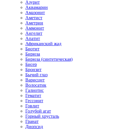
Азурит
Аквамарин
Амазонит
Аметист
Аметрин
Аммонит
Ангелит
Апатит
Африканский жад
Биотит
Бирюза
Бирюза (синтетическая)
Бисер
Бронзит
Бычий глаз
Варисцит
Волосатик
Галиотис
Гематит
Гессонит
Говлит
Голубой агат
Горный хрусталь
Гранат
Диопсид