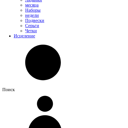
месяца
Наборы
недели
Подвески
Серьги
Четки
Исцеление
Поиск