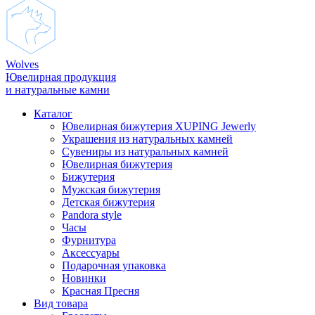
Wolves
Ювелирная продукция
и натуральные камни
Каталог
Ювелирная бижутерия XUPING Jewerly
Украшения из натуральных камней
Сувениры из натуральных камней
Ювелирная бижутерия
Бижутерия
Мужская бижутерия
Детская бижутерия
Pandora style
Часы
Фурнитура
Аксеcсуары
Подарочная упаковка
Новинки
Красная Пресня
Вид товара