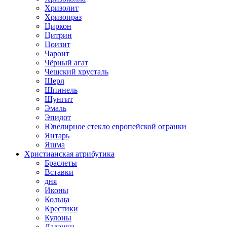
Хризолит
Хризопраз
Циркон
Цитрин
Цоизит
Чароит
Чёрный агат
Чешский хрусталь
Шерл
Шпинель
Шунгит
Эмаль
Эпидот
Ювелирное стекло европейской огранки
Янтарь
Яшма
Христианская атрибутика
Браслеты
Вставки
дня
Иконы
Кольца
Крестики
Кулоны
Ладанки