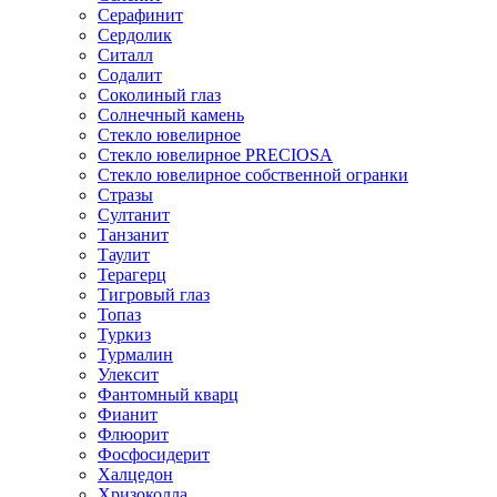
Серафинит
Сердолик
Ситалл
Содалит
Соколиный глаз
Солнечный камень
Стекло ювелирное
Стекло ювелирное PRECIOSA
Стекло ювелирное собственной огранки
Стразы
Султанит
Танзанит
Таулит
Терагерц
Тигровый глаз
Топаз
Туркиз
Турмалин
Улексит
Фантомный кварц
Фианит
Флюорит
Фосфосидерит
Халцедон
Хризоколла