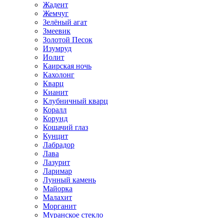
Жадеит
Жемчуг
Зелёный агат
Змеевик
Золотой Песок
Изумруд
Иолит
Каирская ночь
Кахолонг
Кварц
Кианит
Клубничный кварц
Коралл
Корунд
Кошачий глаз
Кунцит
Лабрадор
Лава
Лазурит
Ларимар
Лунный камень
Майорка
Малахит
Морганит
Муранское стекло