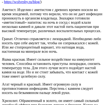
-
https://wolvesby.ru/blog/
)
Аметист. Изделия с аметистом с древних времен носили во
время эпидемий, потому что верили, что он не дает инфекции
проникнуть в организм владельца. Знахарки готовили
«аметистовый» напиток: на ночь в сосуд с водой клали
несколько камней и давали этот настой пить пациентам при
высокой температуре, различных воспалительных процессах.
Гранат. Отлично справляется с лихорадкой. Необходимо либо
носить при себе амулет так, чтобы он соприкасался с кожей.
Или же стопроцентный вариант, это натощак вода,
настоенная на минерале всю ночь.
Яшма красная. Имеет сильное воздействие на иммунитет
человек. Способна остановить приступы лихорадки, снизить
температуру тела. Для этого лучше всего подойдет настой
камня на воде. Но и не стоит забывать, что контакт с кожей
тоже имеет целебную силу.
Агат черный и красный. Имеет огромную силу в
противостоянии инфекциям. Перстень с камнем следует
носить на безымянном пальце левой руки.
Хризолит. Обрамленный в золото, он имеет самый сильный
лечебный эффект при болезнях легких и бронхов. Кулон на