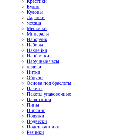
Крестики
Кулон
Кулоны
Ладанки
месяца
Мешочки
Минералы
Наборчик
Наборы
Наклейки
Напёрстки
Наручные часы
недели
Нитки
Обручи
Основа под браслеты
Пакеты
Пакеты упаковочные
Пашотница
Пины
Пирсинг
Повязки
Подвески
Подстаканники
Резинки