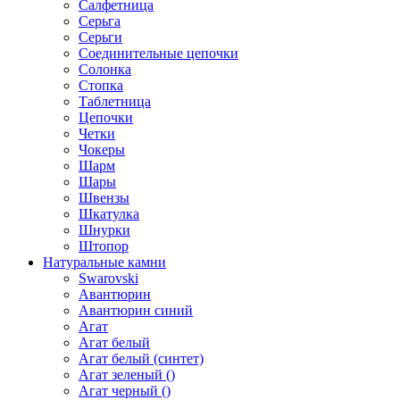
Салфетница
Серьга
Серьги
Соединительные цепочки
Солонка
Стопка
Таблетница
Цепочки
Четки
Чокеры
Шарм
Шары
Швензы
Шкатулка
Шнурки
Штопор
Натуральные камни
Swarovski
Авантюрин
Авантюрин синий
Агат
Агат белый
Агат белый (синтет)
Агат зеленый ()
Агат черный ()