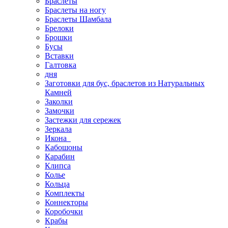
Браслеты
Браслеты на ногу
Браслеты Шамбала
Брелоки
Брошки
Бусы
Вставки
Галтовка
дня
Заготовки для бус, браслетов из Натуральных
Камней
Заколки
Замочки
Застежки для сережек
Зеркала
Икона
Кабошоны
Карабин
Клипса
Колье
Кольца
Комплекты
Коннекторы
Коробочки
Крабы