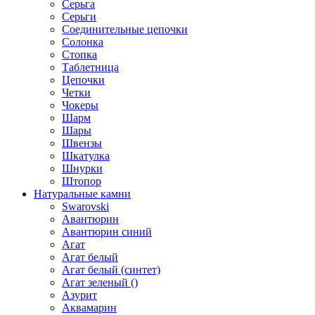
Серьга
Серьги
Соединительные цепочки
Солонка
Стопка
Таблетница
Цепочки
Четки
Чокеры
Шарм
Шары
Швензы
Шкатулка
Шнурки
Штопор
Натуральные камни
Swarovski
Авантюрин
Авантюрин синий
Агат
Агат белый
Агат белый (синтет)
Агат зеленый ()
Азурит
Аквамарин