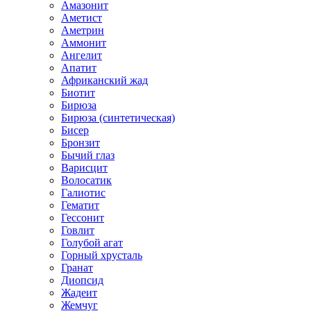
Амазонит
Аметист
Аметрин
Аммонит
Ангелит
Апатит
Африканский жад
Биотит
Бирюза
Бирюза (синтетическая)
Бисер
Бронзит
Бычий глаз
Варисцит
Волосатик
Галиотис
Гематит
Гессонит
Говлит
Голубой агат
Горный хрусталь
Гранат
Диопсид
Жадеит
Жемчуг