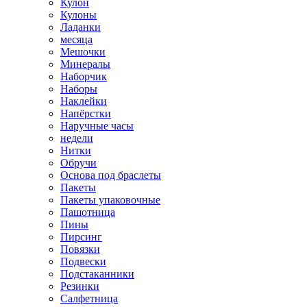
Кулон
Кулоны
Ладанки
месяца
Мешочки
Минералы
Наборчик
Наборы
Наклейки
Напёрстки
Наручные часы
недели
Нитки
Обручи
Основа под браслеты
Пакеты
Пакеты упаковочные
Пашотница
Пины
Пирсинг
Повязки
Подвески
Подстаканники
Резинки
Салфетница