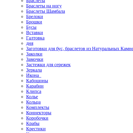
Браслеты
Браслеты на ногу
Браслеты Шамбала
Брелоки
Брошки
Бусы
Вставки
Галтовка
дня
Заготовки для бус, браслетов из Натуральных Камн
Заколки
Замочки
Застежки для сережек
Зеркала
Икона
Кабошоны
Карабин
Клипса
Колье
Кольца
Комплекты
Коннекторы
Коробочки
Крабы
Крестики