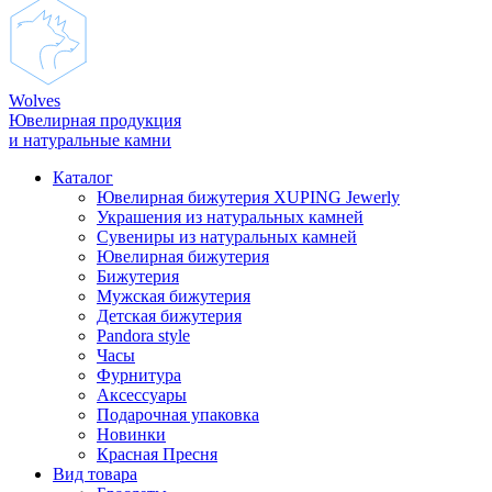
Wolves
Ювелирная продукция
и натуральные камни
Каталог
Ювелирная бижутерия XUPING Jewerly
Украшения из натуральных камней
Сувениры из натуральных камней
Ювелирная бижутерия
Бижутерия
Мужская бижутерия
Детская бижутерия
Pandora style
Часы
Фурнитура
Аксеcсуары
Подарочная упаковка
Новинки
Красная Пресня
Вид товара