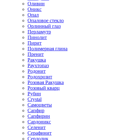
Оливин
Оникс
Опал
Опаловое стекло
Орлинный глаз
Перламутр
Пинолит
Пирит
Полимерная глина
Пренит
Ракушка
Раухтопаз
Родонит
Родохрозит
Розовая Ракушка
Розовый кварц
Рубин
Сrystal
Самоцветы
Сапфир
Сапфирин
Сардоникс
Селенит
Серафинит
Сердолик