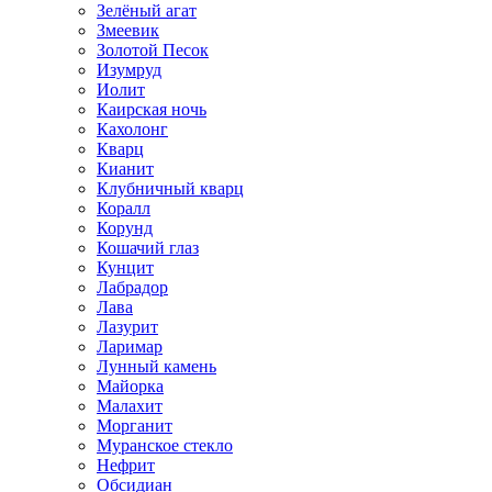
Зелёный агат
Змеевик
Золотой Песок
Изумруд
Иолит
Каирская ночь
Кахолонг
Кварц
Кианит
Клубничный кварц
Коралл
Корунд
Кошачий глаз
Кунцит
Лабрадор
Лава
Лазурит
Ларимар
Лунный камень
Майорка
Малахит
Морганит
Муранское стекло
Нефрит
Обсидиан