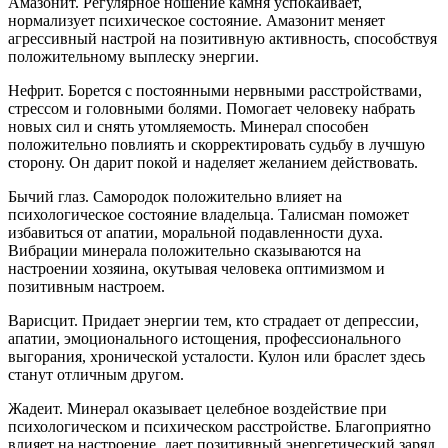
Амазонит. Регулярное ношение камня успокаивает,
нормализует психическое состояние. Амазонит меняет
агрессивный настрой на позитивную активность, способствуя
положительному выплеску энергии.
Нефрит. Борется с постоянными нервными расстройствами,
стрессом и головными болями. Помогает человеку набрать
новых сил и снять утомляемость. Минерал способен
положительно повлиять и скорректировать судьбу в лучшую
сторону. Он дарит покой и наделяет желанием действовать.
Бычий глаз. Самородок положительно влияет на
психологическое состояние владельца. Талисман поможет
избавиться от апатии, моральной подавленности духа.
Вибрации минерала положительно сказываются на
настроении хозяина, окутывая человека оптимизмом и
позитивным настроем.
Варисцит. Придает энергии тем, кто страдает от депрессии,
апатии, эмоционального истощения, профессионального
выгорания, хронической усталости. Кулон или браслет здесь
станут отличным другом.
Жадеит. Минерал оказывает целебное воздействие при
психологическом и психическом расстройстве. Благоприятно
влияет на настроение, дает позитивный энергетический заряд,