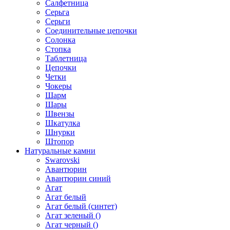
Салфетница
Серьга
Серьги
Соединительные цепочки
Солонка
Стопка
Таблетница
Цепочки
Четки
Чокеры
Шарм
Шары
Швензы
Шкатулка
Шнурки
Штопор
Натуральные камни
Swarovski
Авантюрин
Авантюрин синий
Агат
Агат белый
Агат белый (синтет)
Агат зеленый ()
Агат черный ()