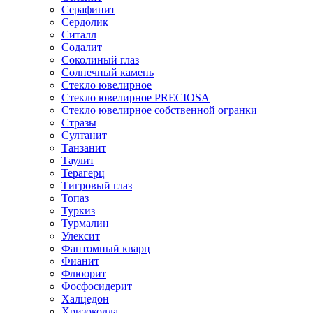
Серафинит
Сердолик
Ситалл
Содалит
Соколиный глаз
Солнечный камень
Стекло ювелирное
Стекло ювелирное PRECIOSA
Стекло ювелирное собственной огранки
Стразы
Султанит
Танзанит
Таулит
Терагерц
Тигровый глаз
Топаз
Туркиз
Турмалин
Улексит
Фантомный кварц
Фианит
Флюорит
Фосфосидерит
Халцедон
Хризоколла