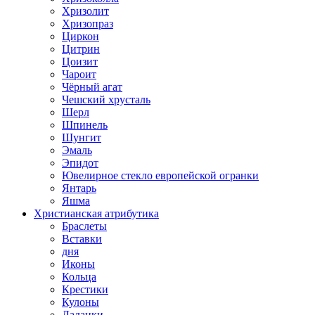
Хризолит
Хризопраз
Циркон
Цитрин
Цоизит
Чароит
Чёрный агат
Чешский хрусталь
Шерл
Шпинель
Шунгит
Эмаль
Эпидот
Ювелирное стекло европейской огранки
Янтарь
Яшма
Христианская атрибутика
Браслеты
Вставки
дня
Иконы
Кольца
Крестики
Кулоны
Ладанки