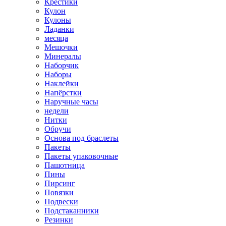
Крестики
Кулон
Кулоны
Ладанки
месяца
Мешочки
Минералы
Наборчик
Наборы
Наклейки
Напёрстки
Наручные часы
недели
Нитки
Обручи
Основа под браслеты
Пакеты
Пакеты упаковочные
Пашотница
Пины
Пирсинг
Повязки
Подвески
Подстаканники
Резинки