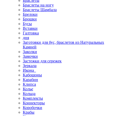
Браслеты
Браслеты на ногу
Браслеты Шамбала
Брелоки
Брошки
Бусы
Вставки
Галтовка
дня
Заготовки для бус, браслетов из Натуральных
Камней
Заколки
Замочки
Застежки для сережек
Зеркала
Икона
Кабошоны
Карабин
Клипса
Колье
Кольца
Комплекты
Коннекторы
Коробочки
Крабы