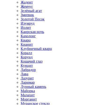
Жадеит
Жемчуг
Зелёный агат
Змеевик
Золотой Песок
Изумруд
Иолит
Каирская ночь
Кахолонг
Кварц
Кианит
Клубничный кварц
Коралл
Корунд
Кошачий глаз
Кунцит
Лабрадор
Лава
Лазурит
Ларимар
Лунный камень
Майорка
Малахит
Морганит
Муранское стекло