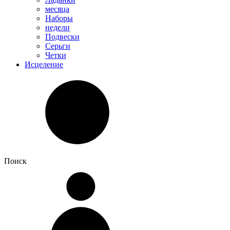
месяца
Наборы
недели
Подвески
Серьги
Четки
Исцеление
Поиск