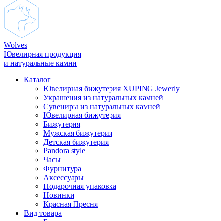
Wolves
Ювелирная продукция
и натуральные камни
Каталог
Ювелирная бижутерия XUPING Jewerly
Украшения из натуральных камней
Сувениры из натуральных камней
Ювелирная бижутерия
Бижутерия
Мужская бижутерия
Детская бижутерия
Pandora style
Часы
Фурнитура
Аксеcсуары
Подарочная упаковка
Новинки
Красная Пресня
Вид товара