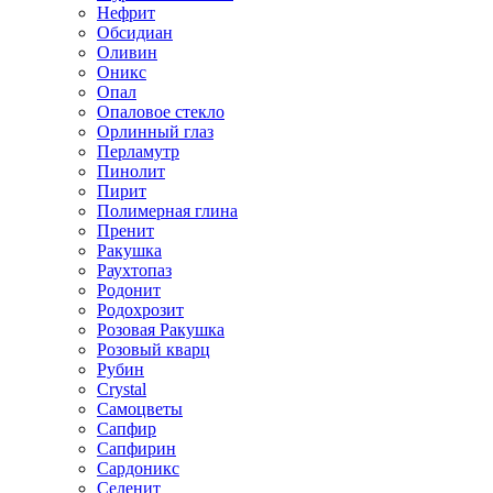
Нефрит
Обсидиан
Оливин
Оникс
Опал
Опаловое стекло
Орлинный глаз
Перламутр
Пинолит
Пирит
Полимерная глина
Пренит
Ракушка
Раухтопаз
Родонит
Родохрозит
Розовая Ракушка
Розовый кварц
Рубин
Сrystal
Самоцветы
Сапфир
Сапфирин
Сардоникс
Селенит