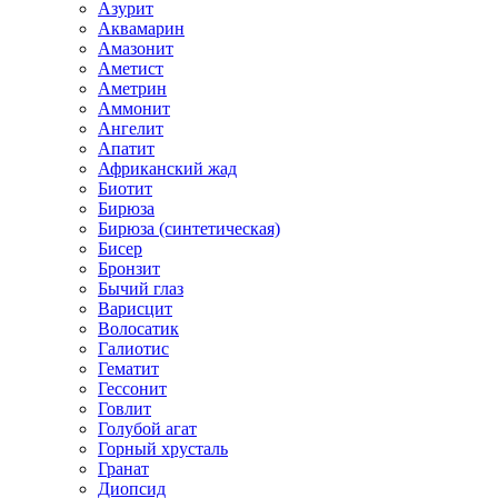
Азурит
Аквамарин
Амазонит
Аметист
Аметрин
Аммонит
Ангелит
Апатит
Африканский жад
Биотит
Бирюза
Бирюза (синтетическая)
Бисер
Бронзит
Бычий глаз
Варисцит
Волосатик
Галиотис
Гематит
Гессонит
Говлит
Голубой агат
Горный хрусталь
Гранат
Диопсид