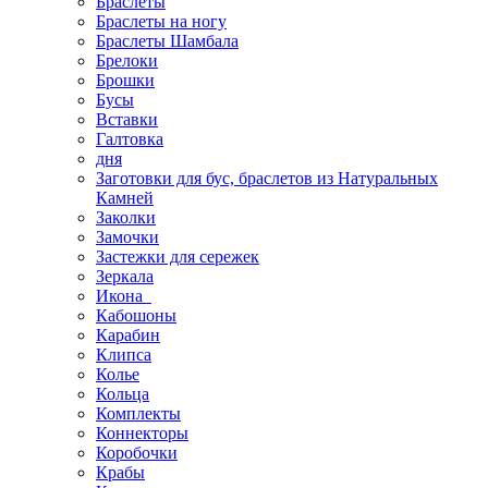
Браслеты
Браслеты на ногу
Браслеты Шамбала
Брелоки
Брошки
Бусы
Вставки
Галтовка
дня
Заготовки для бус, браслетов из Натуральных
Камней
Заколки
Замочки
Застежки для сережек
Зеркала
Икона
Кабошоны
Карабин
Клипса
Колье
Кольца
Комплекты
Коннекторы
Коробочки
Крабы