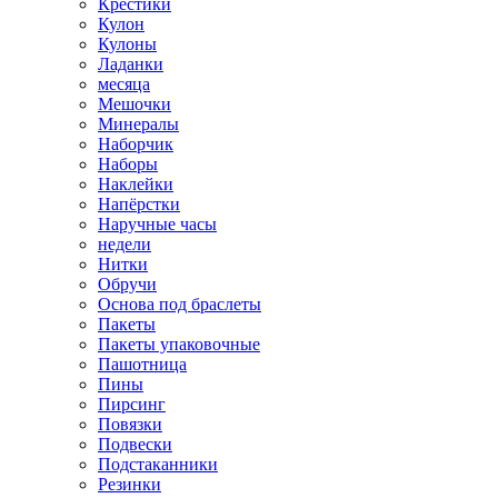
Крестики
Кулон
Кулоны
Ладанки
месяца
Мешочки
Минералы
Наборчик
Наборы
Наклейки
Напёрстки
Наручные часы
недели
Нитки
Обручи
Основа под браслеты
Пакеты
Пакеты упаковочные
Пашотница
Пины
Пирсинг
Повязки
Подвески
Подстаканники
Резинки