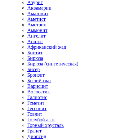
Азурит
Аквамарин
Амазонит
Аметист
Аметрин
Аммонит
Ангелит
Апатит
Африканский жад
Биотит
Бирюза
Бирюза (синтетическая)
Бисер
Бронзит
Бычий глаз
Варисцит
Волосатик
Галиотис
Гематит
Гессонит
Говлит
Голубой агат
Горный хрусталь
Гранат
Диопсид