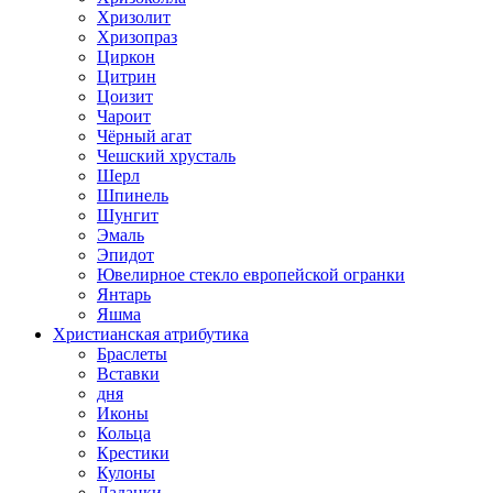
Хризолит
Хризопраз
Циркон
Цитрин
Цоизит
Чароит
Чёрный агат
Чешский хрусталь
Шерл
Шпинель
Шунгит
Эмаль
Эпидот
Ювелирное стекло европейской огранки
Янтарь
Яшма
Христианская атрибутика
Браслеты
Вставки
дня
Иконы
Кольца
Крестики
Кулоны
Ладанки