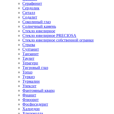
Серафинит
Сердолик
Ситалл
Содалит
Соколиный глаз
Солнечный камень
Стекло ювелирное
Стекло ювелирное PRECIOSA
Стекло ювелирное собственной огранки
Стразы
Султанит
Танзанит
Таулит
Терагерц
Тигровый глаз
Топаз
Туркиз
Турмалин
Улексит
Фантомный кварц
Фианит
Флюорит
Фосфосидерит
Халцедон
Хризоколла