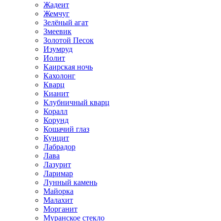
Жадеит
Жемчуг
Зелёный агат
Змеевик
Золотой Песок
Изумруд
Иолит
Каирская ночь
Кахолонг
Кварц
Кианит
Клубничный кварц
Коралл
Корунд
Кошачий глаз
Кунцит
Лабрадор
Лава
Лазурит
Ларимар
Лунный камень
Майорка
Малахит
Морганит
Муранское стекло