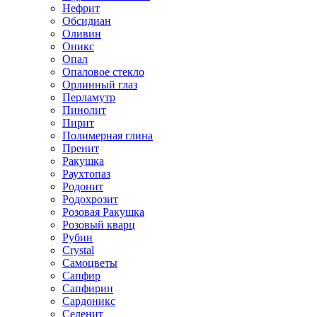
Нефрит
Обсидиан
Оливин
Оникс
Опал
Опаловое стекло
Орлинный глаз
Перламутр
Пинолит
Пирит
Полимерная глина
Пренит
Ракушка
Раухтопаз
Родонит
Родохрозит
Розовая Ракушка
Розовый кварц
Рубин
Сrystal
Самоцветы
Сапфир
Сапфирин
Сардоникс
Селенит