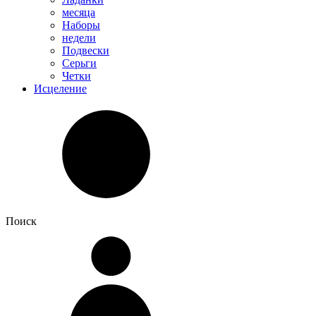
месяца
Наборы
недели
Подвески
Серьги
Четки
Исцеление
Поиск