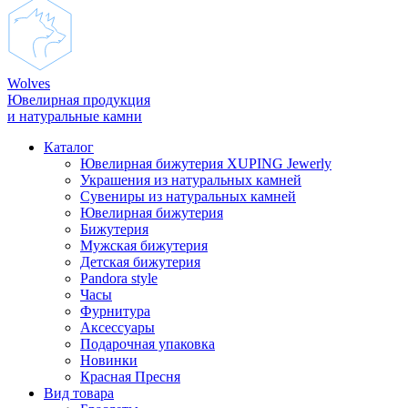
Wolves
Ювелирная продукция
и натуральные камни
Каталог
Ювелирная бижутерия XUPING Jewerly
Украшения из натуральных камней
Сувениры из натуральных камней
Ювелирная бижутерия
Бижутерия
Мужская бижутерия
Детская бижутерия
Pandora style
Часы
Фурнитура
Аксеcсуары
Подарочная упаковка
Новинки
Красная Пресня
Вид товара