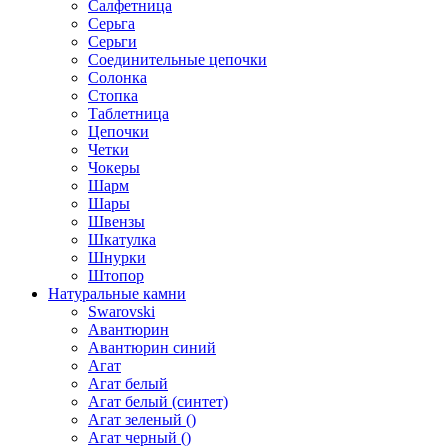
Салфетница
Серьга
Серьги
Соединительные цепочки
Солонка
Стопка
Таблетница
Цепочки
Четки
Чокеры
Шарм
Шары
Швензы
Шкатулка
Шнурки
Штопор
Натуральные камни
Swarovski
Авантюрин
Авантюрин синий
Агат
Агат белый
Агат белый (синтет)
Агат зеленый ()
Агат черный ()