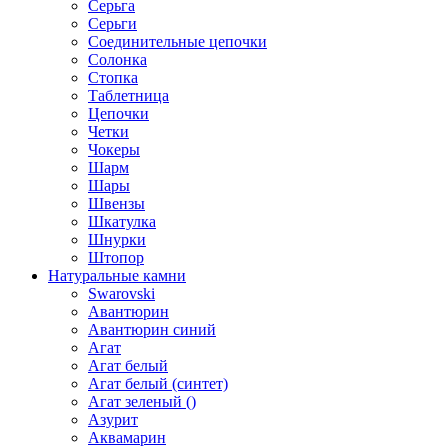
Серьга
Серьги
Соединительные цепочки
Солонка
Стопка
Таблетница
Цепочки
Четки
Чокеры
Шарм
Шары
Швензы
Шкатулка
Шнурки
Штопор
Натуральные камни
Swarovski
Авантюрин
Авантюрин синий
Агат
Агат белый
Агат белый (синтет)
Агат зеленый ()
Азурит
Аквамарин