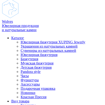
Wolves
Ювелирная продукция
и натуральные камни
Каталог
Ювелирная бижутерия XUPING Jewerly
Украшения из натуральных камней
Сувениры из натуральных камней
Ювелирная бижутерия
Бижутерия
Мужская бижутерия
Детская бижутерия
Pandora style
Часы
Фурнитура
Аксеcсуары
Подарочная упаковка
Новинки
Красная Пресня
Вид товара