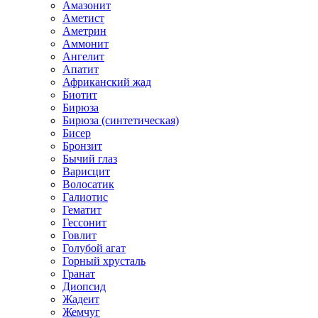
Амазонит
Аметист
Аметрин
Аммонит
Ангелит
Апатит
Африканский жад
Биотит
Бирюза
Бирюза (синтетическая)
Бисер
Бронзит
Бычий глаз
Варисцит
Волосатик
Галиотис
Гематит
Гессонит
Говлит
Голубой агат
Горный хрусталь
Гранат
Диопсид
Жадеит
Жемчуг