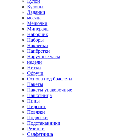
Кулон
Кулоны
Ладанки
месяца
Мешочки
Минералы
Наборчик
Наборы
Наклейки
Напёрстки
Наручные часы
недели
Нитки
Обручи
Основа под браслеты
Пакеты
Пакеты упаковочные
Пашотница
Пины
Пирсинг
Повязки
Подвески
Подстаканники
Резинки
Салфетница