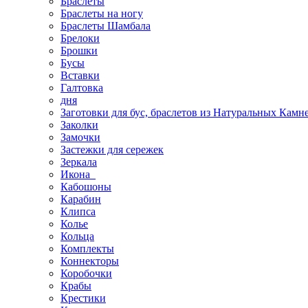
Браслеты
Браслеты на ногу
Браслеты Шамбала
Брелоки
Брошки
Бусы
Вставки
Галтовка
дня
Заготовки для бус, браслетов из Натуральных Камн
Заколки
Замочки
Застежки для сережек
Зеркала
Икона
Кабошоны
Карабин
Клипса
Колье
Кольца
Комплекты
Коннекторы
Коробочки
Крабы
Крестики