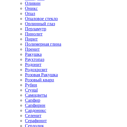
Оливин
Оникс
Опал
Опаловое стекло
Орлинный глаз
Перламутр
Пинолит
Пирит
Полимерная глина
Пренит
Ракушка
Раухтопаз
Родонит
Родохрозит
Розовая Ракушка
Розовый кварц
Рубин
Сrystal
Самоцветы
Сапфир
Сапфирин
Сардоникс
Селенит
Серафинит
Сердолик