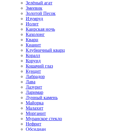
Зелёный агат
Змеевик
Золотой Песок
Изумруд
Иолит
Каирская ночь
Кахолонг
Кварц
Кианит
Клубничный кварц
Коралл
Корунд
Кошачий глаз
Кунцит
Лабрадор
Лава
Лазурит
Ларимар
Лунный камень
Майорка
Малахит
Морганит
Муранское стекло
Нефрит
Обсидиан