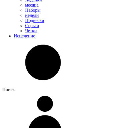
месяца
Наборы
недели
Подвески
Серьги
Четки
Исцеление
Поиск