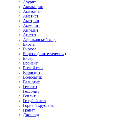
Азурит
Аквамарин
Амазонит
Аметист
Аметрин
Аммонит
Ангелит
Апатит
Африканский жад
Биотит
Бирюза
Бирюза (синтетическая)
Бисер
Бронзит
Бычий глаз
Варисцит
Волосатик
Галиотис
Гематит
Гессонит
Говлит
Голубой агат
Горный хрусталь
Гранат
Диопсид