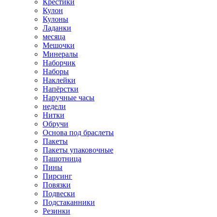
Крестики
Кулон
Кулоны
Ладанки
месяца
Мешочки
Минералы
Наборчик
Наборы
Наклейки
Напёрстки
Наручные часы
недели
Нитки
Обручи
Основа под браслеты
Пакеты
Пакеты упаковочные
Пашотница
Пины
Пирсинг
Повязки
Подвески
Подстаканники
Резинки