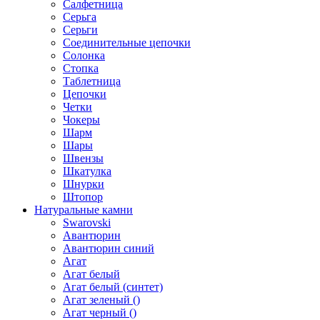
Салфетница
Серьга
Серьги
Соединительные цепочки
Солонка
Стопка
Таблетница
Цепочки
Четки
Чокеры
Шарм
Шары
Швензы
Шкатулка
Шнурки
Штопор
Натуральные камни
Swarovski
Авантюрин
Авантюрин синий
Агат
Агат белый
Агат белый (синтет)
Агат зеленый ()
Агат черный ()