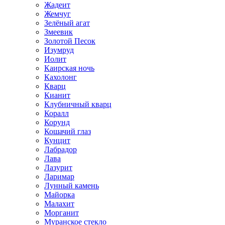
Жадеит
Жемчуг
Зелёный агат
Змеевик
Золотой Песок
Изумруд
Иолит
Каирская ночь
Кахолонг
Кварц
Кианит
Клубничный кварц
Коралл
Корунд
Кошачий глаз
Кунцит
Лабрадор
Лава
Лазурит
Ларимар
Лунный камень
Майорка
Малахит
Морганит
Муранское стекло