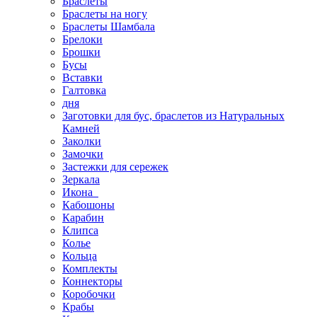
Браслеты
Браслеты на ногу
Браслеты Шамбала
Брелоки
Брошки
Бусы
Вставки
Галтовка
дня
Заготовки для бус, браслетов из Натуральных
Камней
Заколки
Замочки
Застежки для сережек
Зеркала
Икона
Кабошоны
Карабин
Клипса
Колье
Кольца
Комплекты
Коннекторы
Коробочки
Крабы