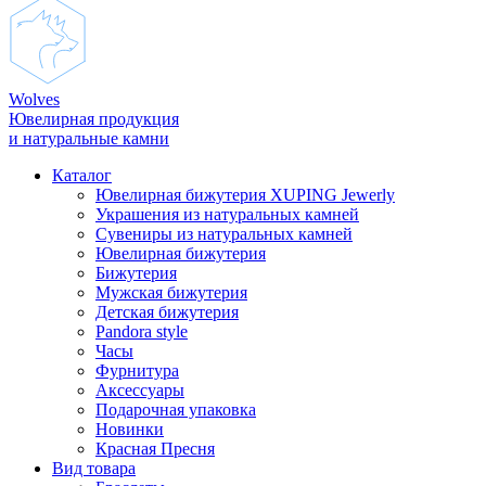
Wolves
Ювелирная продукция
и натуральные камни
Каталог
Ювелирная бижутерия XUPING Jewerly
Украшения из натуральных камней
Сувениры из натуральных камней
Ювелирная бижутерия
Бижутерия
Мужская бижутерия
Детская бижутерия
Pandora style
Часы
Фурнитура
Аксеcсуары
Подарочная упаковка
Новинки
Красная Пресня
Вид товара