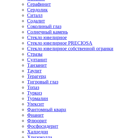
Серафинит
Сердолик
Ситалл
Содалит
Соколиный глаз
Солнечный камень
Стекло ювелирное
Стекло ювелирное PRECIOSA
Стекло ювелирное собственной огранки
Стразы
Султанит
Танзанит
Таулит
Терагерц
Тигровый глаз
Топаз
Туркиз
Турмалин
Улексит
Фантомный кварц
Фианит
Флюорит
Фосфосидерит
Халцедон
Хризоколла