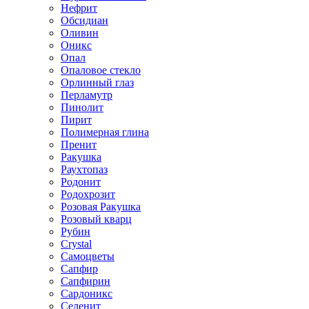
Нефрит
Обсидиан
Оливин
Оникс
Опал
Опаловое стекло
Орлинный глаз
Перламутр
Пинолит
Пирит
Полимерная глина
Пренит
Ракушка
Раухтопаз
Родонит
Родохрозит
Розовая Ракушка
Розовый кварц
Рубин
Сrystal
Самоцветы
Сапфир
Сапфирин
Сардоникс
Селенит