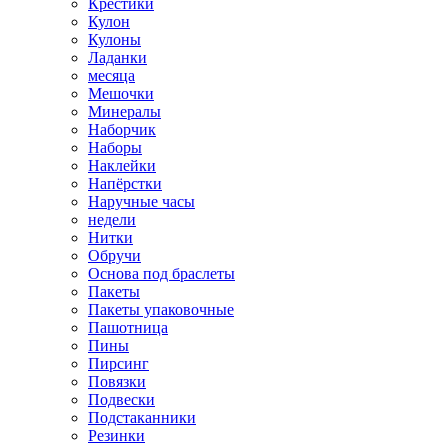
Крестики
Кулон
Кулоны
Ладанки
месяца
Мешочки
Минералы
Наборчик
Наборы
Наклейки
Напёрстки
Наручные часы
недели
Нитки
Обручи
Основа под браслеты
Пакеты
Пакеты упаковочные
Пашотница
Пины
Пирсинг
Повязки
Подвески
Подстаканники
Резинки