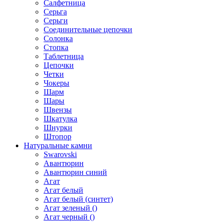
Салфетница
Серьга
Серьги
Соединительные цепочки
Солонка
Стопка
Таблетница
Цепочки
Четки
Чокеры
Шарм
Шары
Швензы
Шкатулка
Шнурки
Штопор
Натуральные камни
Swarovski
Авантюрин
Авантюрин синий
Агат
Агат белый
Агат белый (синтет)
Агат зеленый ()
Агат черный ()