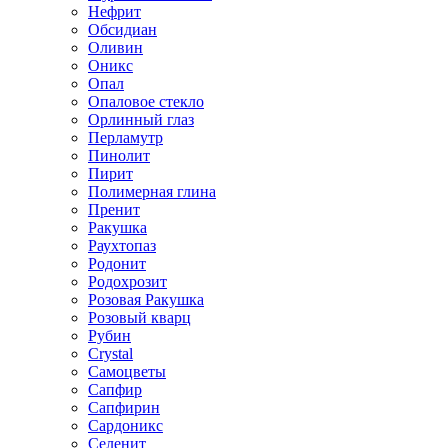
Нефрит
Обсидиан
Оливин
Оникс
Опал
Опаловое стекло
Орлинный глаз
Перламутр
Пинолит
Пирит
Полимерная глина
Пренит
Ракушка
Раухтопаз
Родонит
Родохрозит
Розовая Ракушка
Розовый кварц
Рубин
Сrystal
Самоцветы
Сапфир
Сапфирин
Сардоникс
Селенит