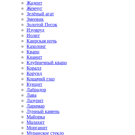
Жадеит
Жемчуг
Зелёный агат
Змеевик
Золотой Песок
Изумруд
Иолит
Каирская ночь
Кахолонг
Кварц
Кианит
Клубничный кварц
Коралл
Корунд
Кошачий глаз
Кунцит
Лабрадор
Лава
Лазурит
Ларимар
Лунный камень
Майорка
Малахит
Морганит
Муранское стекло