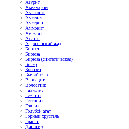
Азурит
Аквамарин
Амазонит
Аметист
Аметрин
Аммонит
Ангелит
Апатит
Африканский жад
Биотит
Бирюза
Бирюза (синтетическая)
Бисер
Бронзит
Бычий глаз
Варисцит
Волосатик
Галиотис
Гематит
Гессонит
Говлит
Голубой агат
Горный хрусталь
Гранат
Диопсид