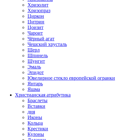
Хризолит
Хризопраз
Циркон
Цитрин
Цоизит
Чароит
Чёрный агат
Чешский хрусталь
Шерл
Шпинель
Шунгит
Эмаль
Эпидот
Ювелирное стекло европейской огранки
Янтарь
Яшма
Христианская атрибутика
Браслеты
Вставки
дня
Иконы
Кольца
Крестики
Кулоны
Ладанки