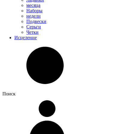
месяца
Наборы
недели
Подвески
Серьги
Четки
Исцеление
Поиск