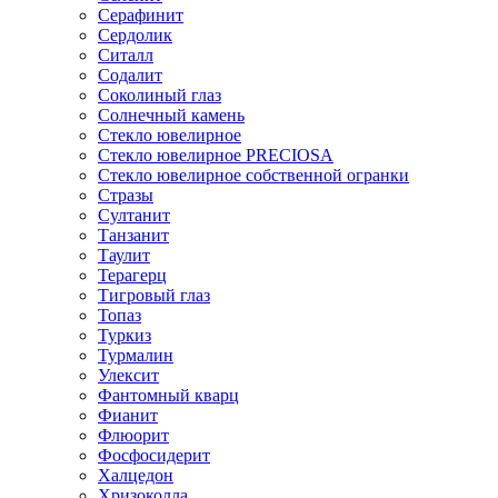
Серафинит
Сердолик
Ситалл
Содалит
Соколиный глаз
Солнечный камень
Стекло ювелирное
Стекло ювелирное PRECIOSA
Стекло ювелирное собственной огранки
Стразы
Султанит
Танзанит
Таулит
Терагерц
Тигровый глаз
Топаз
Туркиз
Турмалин
Улексит
Фантомный кварц
Фианит
Флюорит
Фосфосидерит
Халцедон
Хризоколла