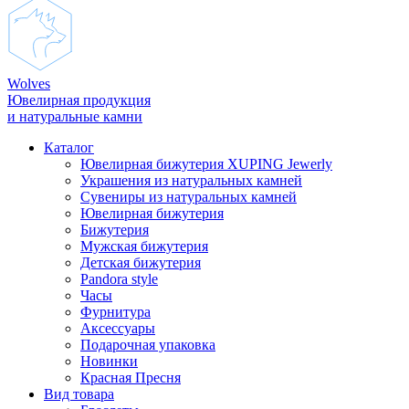
Wolves
Ювелирная продукция
и натуральные камни
Каталог
Ювелирная бижутерия XUPING Jewerly
Украшения из натуральных камней
Сувениры из натуральных камней
Ювелирная бижутерия
Бижутерия
Мужская бижутерия
Детская бижутерия
Pandora style
Часы
Фурнитура
Аксеcсуары
Подарочная упаковка
Новинки
Красная Пресня
Вид товара