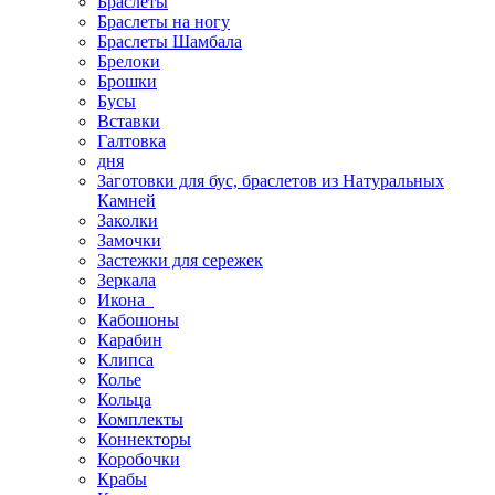
Браслеты
Браслеты на ногу
Браслеты Шамбала
Брелоки
Брошки
Бусы
Вставки
Галтовка
дня
Заготовки для бус, браслетов из Натуральных
Камней
Заколки
Замочки
Застежки для сережек
Зеркала
Икона
Кабошоны
Карабин
Клипса
Колье
Кольца
Комплекты
Коннекторы
Коробочки
Крабы