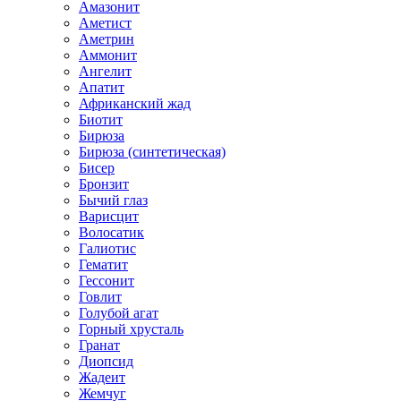
Амазонит
Аметист
Аметрин
Аммонит
Ангелит
Апатит
Африканский жад
Биотит
Бирюза
Бирюза (синтетическая)
Бисер
Бронзит
Бычий глаз
Варисцит
Волосатик
Галиотис
Гематит
Гессонит
Говлит
Голубой агат
Горный хрусталь
Гранат
Диопсид
Жадеит
Жемчуг