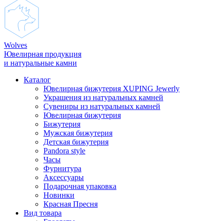
Wolves
Ювелирная продукция
и натуральные камни
Каталог
Ювелирная бижутерия XUPING Jewerly
Украшения из натуральных камней
Сувениры из натуральных камней
Ювелирная бижутерия
Бижутерия
Мужская бижутерия
Детская бижутерия
Pandora style
Часы
Фурнитура
Аксеcсуары
Подарочная упаковка
Новинки
Красная Пресня
Вид товара