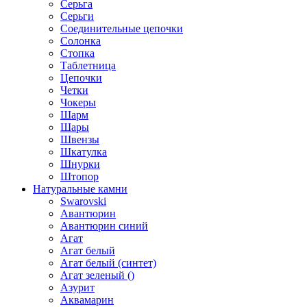
Серьга
Серьги
Соединительные цепочки
Солонка
Стопка
Таблетница
Цепочки
Четки
Чокеры
Шарм
Шары
Швензы
Шкатулка
Шнурки
Штопор
Натуральные камни
Swarovski
Авантюрин
Авантюрин синий
Агат
Агат белый
Агат белый (синтет)
Агат зеленый ()
Азурит
Аквамарин