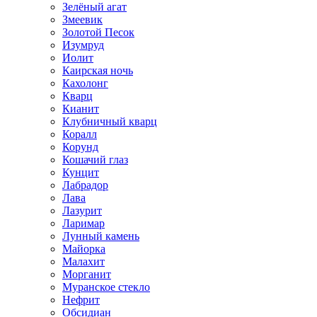
Зелёный агат
Змеевик
Золотой Песок
Изумруд
Иолит
Каирская ночь
Кахолонг
Кварц
Кианит
Клубничный кварц
Коралл
Корунд
Кошачий глаз
Кунцит
Лабрадор
Лава
Лазурит
Ларимар
Лунный камень
Майорка
Малахит
Морганит
Муранское стекло
Нефрит
Обсидиан