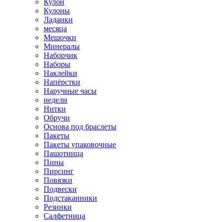
Кулон
Кулоны
Ладанки
месяца
Мешочки
Минералы
Наборчик
Наборы
Наклейки
Напёрстки
Наручные часы
недели
Нитки
Обручи
Основа под браслеты
Пакеты
Пакеты упаковочные
Пашотница
Пины
Пирсинг
Повязки
Подвески
Подстаканники
Резинки
Салфетница