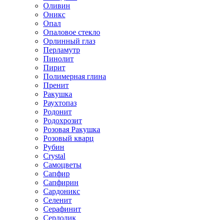
Оливин
Оникс
Опал
Опаловое стекло
Орлинный глаз
Перламутр
Пинолит
Пирит
Полимерная глина
Пренит
Ракушка
Раухтопаз
Родонит
Родохрозит
Розовая Ракушка
Розовый кварц
Рубин
Сrystal
Самоцветы
Сапфир
Сапфирин
Сардоникс
Селенит
Серафинит
Сердолик