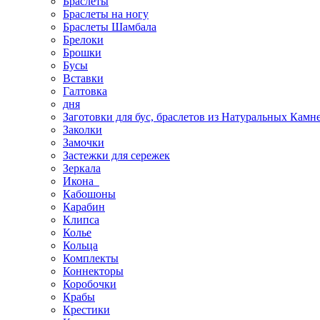
Браслеты
Браслеты на ногу
Браслеты Шамбала
Брелоки
Брошки
Бусы
Вставки
Галтовка
дня
Заготовки для бус, браслетов из Натуральных Камн
Заколки
Замочки
Застежки для сережек
Зеркала
Икона
Кабошоны
Карабин
Клипса
Колье
Кольца
Комплекты
Коннекторы
Коробочки
Крабы
Крестики