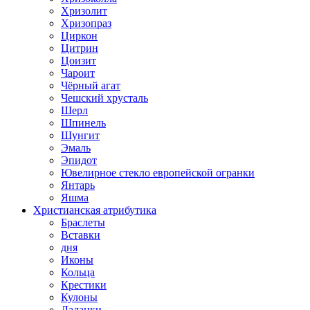
Хризолит
Хризопраз
Циркон
Цитрин
Цоизит
Чароит
Чёрный агат
Чешский хрусталь
Шерл
Шпинель
Шунгит
Эмаль
Эпидот
Ювелирное стекло европейской огранки
Янтарь
Яшма
Христианская атрибутика
Браслеты
Вставки
дня
Иконы
Кольца
Крестики
Кулоны
Ладанки