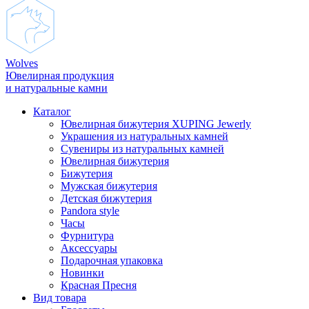
Wolves
Ювелирная продукция
и натуральные камни
Каталог
Ювелирная бижутерия XUPING Jewerly
Украшения из натуральных камней
Сувениры из натуральных камней
Ювелирная бижутерия
Бижутерия
Мужская бижутерия
Детская бижутерия
Pandora style
Часы
Фурнитура
Аксеcсуары
Подарочная упаковка
Новинки
Красная Пресня
Вид товара