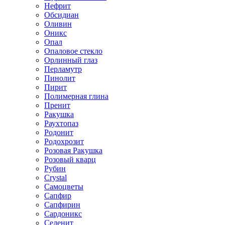
Нефрит
Обсидиан
Оливин
Оникс
Опал
Опаловое стекло
Орлинный глаз
Перламутр
Пинолит
Пирит
Полимерная глина
Пренит
Ракушка
Раухтопаз
Родонит
Родохрозит
Розовая Ракушка
Розовый кварц
Рубин
Сrystal
Самоцветы
Сапфир
Сапфирин
Сардоникс
Селенит