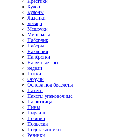
Крестики
Кулон
Кулоны
Ладанки
месяца
Мешочки
Минералы
Наборчик
Наборы
Наклейки
Напёрстки
Наручные часы
недели
Нитки
Обручи
Основа под браслеты
Пакеты
Пакеты упаковочные
Пашотница
Пины
Пирсинг
Повязки
Подвески
Подстаканники
Резинки