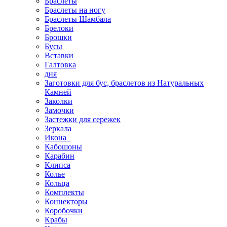
Браслеты
Браслеты на ногу
Браслеты Шамбала
Брелоки
Брошки
Бусы
Вставки
Галтовка
дня
Заготовки для бус, браслетов из Натуральных
Камней
Заколки
Замочки
Застежки для сережек
Зеркала
Икона
Кабошоны
Карабин
Клипса
Колье
Кольца
Комплекты
Коннекторы
Коробочки
Крабы