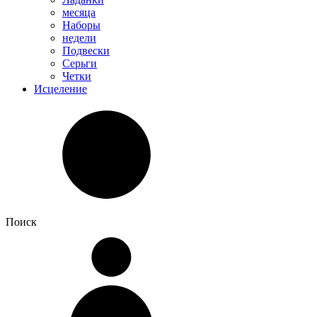
месяца
Наборы
недели
Подвески
Серьги
Четки
Исцеление
Поиск