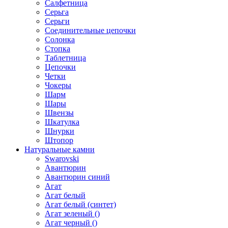
Салфетница
Серьга
Серьги
Соединительные цепочки
Солонка
Стопка
Таблетница
Цепочки
Четки
Чокеры
Шарм
Шары
Швензы
Шкатулка
Шнурки
Штопор
Натуральные камни
Swarovski
Авантюрин
Авантюрин синий
Агат
Агат белый
Агат белый (синтет)
Агат зеленый ()
Агат черный ()