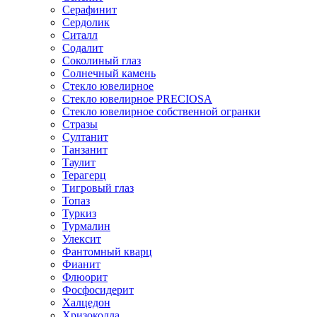
Серафинит
Сердолик
Ситалл
Содалит
Соколиный глаз
Солнечный камень
Стекло ювелирное
Стекло ювелирное PRECIOSA
Стекло ювелирное собственной огранки
Стразы
Султанит
Танзанит
Таулит
Терагерц
Тигровый глаз
Топаз
Туркиз
Турмалин
Улексит
Фантомный кварц
Фианит
Флюорит
Фосфосидерит
Халцедон
Хризоколла