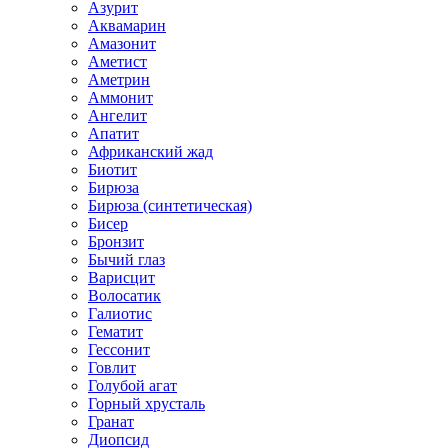
Азурит
Аквамарин
Амазонит
Аметист
Аметрин
Аммонит
Ангелит
Апатит
Африканский жад
Биотит
Бирюза
Бирюза (синтетическая)
Бисер
Бронзит
Бычий глаз
Варисцит
Волосатик
Галиотис
Гематит
Гессонит
Говлит
Голубой агат
Горный хрусталь
Гранат
Диопсид