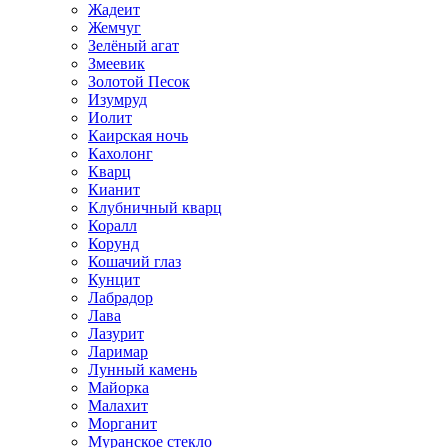
Жадеит
Жемчуг
Зелёный агат
Змеевик
Золотой Песок
Изумруд
Иолит
Каирская ночь
Кахолонг
Кварц
Кианит
Клубничный кварц
Коралл
Корунд
Кошачий глаз
Кунцит
Лабрадор
Лава
Лазурит
Ларимар
Лунный камень
Майорка
Малахит
Морганит
Муранское стекло