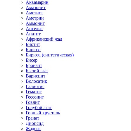
Аквамарин
Амазонит
Аметист
Аметрин
Аммонит
Ангелит
Апатит
Африканский жад
Биотит
Бирюза
Бирюза (синтетическая)
Бисер
Бронзит
Бычий глаз
Варисцит
Волосатик
Галиотис
Гематит
Гессонит
Говлит
Голубой агат
Горный хрусталь
Гранат
Диопсид
Жадеит