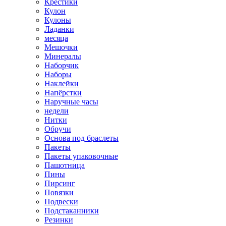
Крестики
Кулон
Кулоны
Ладанки
месяца
Мешочки
Минералы
Наборчик
Наборы
Наклейки
Напёрстки
Наручные часы
недели
Нитки
Обручи
Основа под браслеты
Пакеты
Пакеты упаковочные
Пашотница
Пины
Пирсинг
Повязки
Подвески
Подстаканники
Резинки