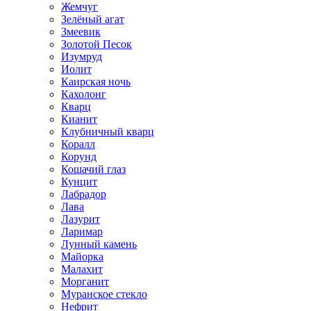
Жемчуг
Зелёный агат
Змеевик
Золотой Песок
Изумруд
Иолит
Каирская ночь
Кахолонг
Кварц
Кианит
Клубничный кварц
Коралл
Корунд
Кошачий глаз
Кунцит
Лабрадор
Лава
Лазурит
Ларимар
Лунный камень
Майорка
Малахит
Морганит
Муранское стекло
Нефрит