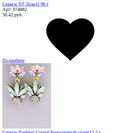
Серьги 'FJ' Лоза11 96 г
Арт:
074882
50.42 руб.
Подробнее
Серьги 'Fashion' Сrystal Бижутерный сплав12 2 г