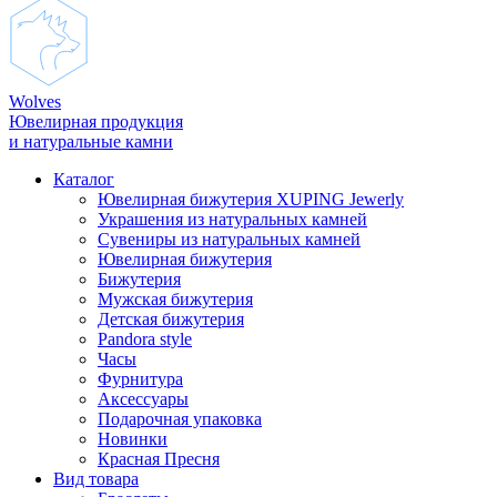
Wolves
Ювелирная продукция
и натуральные камни
Каталог
Ювелирная бижутерия XUPING Jewerly
Украшения из натуральных камней
Сувениры из натуральных камней
Ювелирная бижутерия
Бижутерия
Мужская бижутерия
Детская бижутерия
Pandora style
Часы
Фурнитура
Аксеcсуары
Подарочная упаковка
Новинки
Красная Пресня
Вид товара