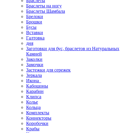
Браслеты
Браслеты на ногу
Браслеты Шамбала
Брелоки
Брошки
Бусы
Вставки
Галтовка
дня
Заготовки для бус, браслетов из Натуральных
Камней
Заколки
Замочки
Застежки для сережек
Зеркала
Икона
Кабошоны
Карабин
Клипса
Колье
Кольца
Комплекты
Коннекторы
Коробочки
Крабы