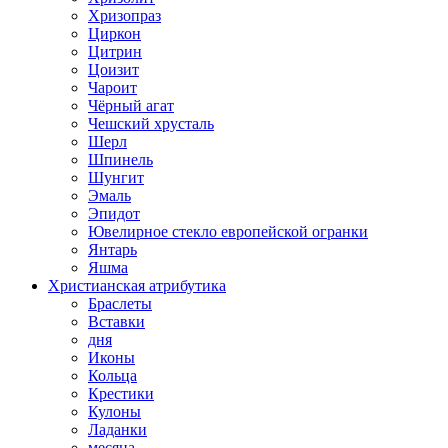
Хризопраз
Циркон
Цитрин
Цоизит
Чароит
Чёрный агат
Чешский хрусталь
Шерл
Шпинель
Шунгит
Эмаль
Эпидот
Ювелирное стекло европейской огранки
Янтарь
Яшма
Христианская атрибутика
Браслеты
Вставки
дня
Иконы
Кольца
Крестики
Кулоны
Ладанки
месяца