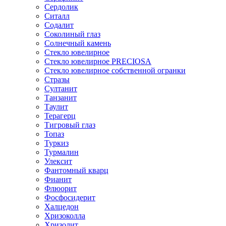
Сердолик
Ситалл
Содалит
Соколиный глаз
Солнечный камень
Стекло ювелирное
Стекло ювелирное PRECIOSA
Стекло ювелирное собственной огранки
Стразы
Султанит
Танзанит
Таулит
Терагерц
Тигровый глаз
Топаз
Туркиз
Турмалин
Улексит
Фантомный кварц
Фианит
Флюорит
Фосфосидерит
Халцедон
Хризоколла
Хризолит