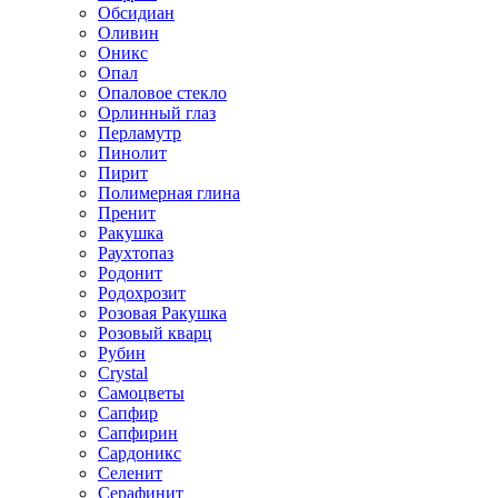
Обсидиан
Оливин
Оникс
Опал
Опаловое стекло
Орлинный глаз
Перламутр
Пинолит
Пирит
Полимерная глина
Пренит
Ракушка
Раухтопаз
Родонит
Родохрозит
Розовая Ракушка
Розовый кварц
Рубин
Сrystal
Самоцветы
Сапфир
Сапфирин
Сардоникс
Селенит
Серафинит