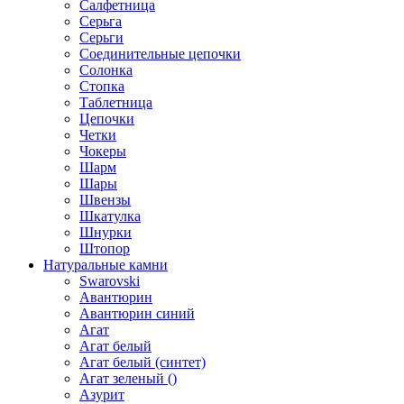
Салфетница
Серьга
Серьги
Соединительные цепочки
Солонка
Стопка
Таблетница
Цепочки
Четки
Чокеры
Шарм
Шары
Швензы
Шкатулка
Шнурки
Штопор
Натуральные камни
Swarovski
Авантюрин
Авантюрин синий
Агат
Агат белый
Агат белый (синтет)
Агат зеленый ()
Азурит