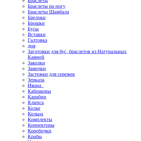
Браслеты
Браслеты на ногу
Браслеты Шамбала
Брелоки
Брошки
Бусы
Вставки
Галтовка
дня
Заготовки для бус, браслетов из Натуральных
Камней
Заколки
Замочки
Застежки для сережек
Зеркала
Икона
Кабошоны
Карабин
Клипса
Колье
Кольца
Комплекты
Коннекторы
Коробочки
Крабы