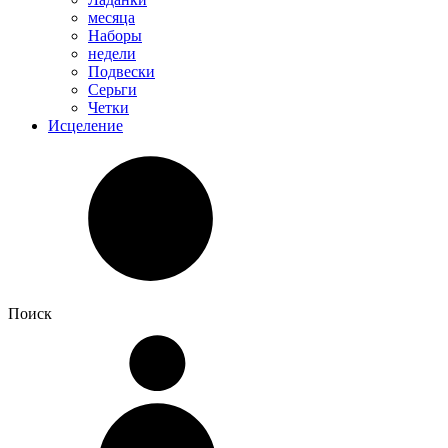
месяца
Наборы
недели
Подвески
Серьги
Четки
Исцеление
Поиск