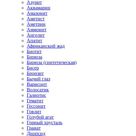
Азурит
Аквамарин
Амазонит
Аметист
Аметрин
Аммонит
Ангелит
Апатит
Африканский жад
Биотит
Бирюза
Бирюза (синтетическая)
Бисер
Бронзит
Бычий глаз
Варисцит
Волосатик
Галиотис
Гематит
Гессонит
Говлит
Голубой агат
Горный хрусталь
Гранат
Диопсид