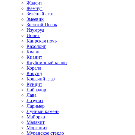
Жадеит
Жемчуг
Зелёный агат
Змеевик
Золотой Песок
Изумруд
Иолит
Каирская ночь
Кахолонг
Кварц
Кианит
Клубничный кварц
Коралл
Корунд
Кошачий глаз
Кунцит
Лабрадор
Лава
Лазурит
Ларимар
Лунный камень
Майорка
Малахит
Морганит
Муранское стекло