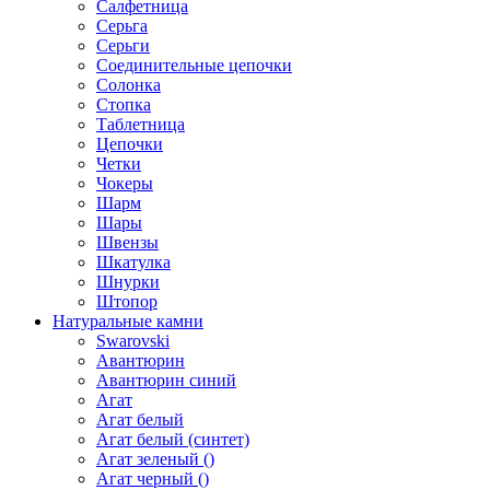
Салфетница
Серьга
Серьги
Соединительные цепочки
Солонка
Стопка
Таблетница
Цепочки
Четки
Чокеры
Шарм
Шары
Швензы
Шкатулка
Шнурки
Штопор
Натуральные камни
Swarovski
Авантюрин
Авантюрин синий
Агат
Агат белый
Агат белый (синтет)
Агат зеленый ()
Агат черный ()