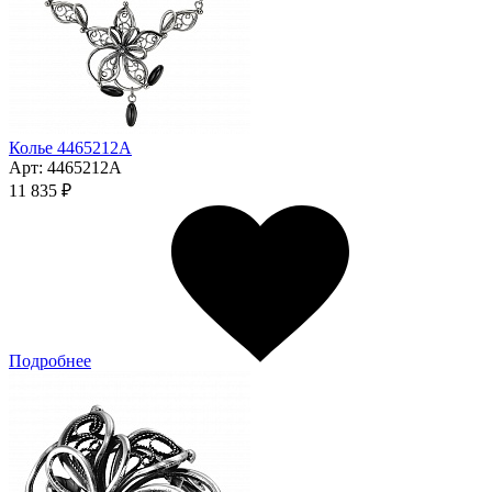
Колье 4465212А
Арт:
4465212А
11 835 ₽
Подробнее