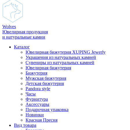
Wolves
Ювелирная продукция
и натуральные камни
Каталог
Ювелирная бижутерия XUPING Jewerly
Украшения из натуральных камней
Сувениры из натуральных камней
Ювелирная бижутерия
Бижутерия
Мужская бижутерия
Детская бижутерия
Pandora style
Часы
Фурнитура
Аксеcсуары
Подарочная упаковка
Новинки
Красная Пресня
Вид товара