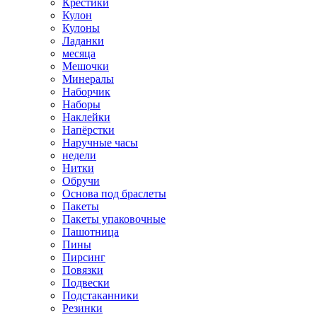
Крестики
Кулон
Кулоны
Ладанки
месяца
Мешочки
Минералы
Наборчик
Наборы
Наклейки
Напёрстки
Наручные часы
недели
Нитки
Обручи
Основа под браслеты
Пакеты
Пакеты упаковочные
Пашотница
Пины
Пирсинг
Повязки
Подвески
Подстаканники
Резинки