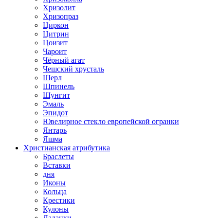
Хризолит
Хризопраз
Циркон
Цитрин
Цоизит
Чароит
Чёрный агат
Чешский хрусталь
Шерл
Шпинель
Шунгит
Эмаль
Эпидот
Ювелирное стекло европейской огранки
Янтарь
Яшма
Христианская атрибутика
Браслеты
Вставки
дня
Иконы
Кольца
Крестики
Кулоны
Ладанки