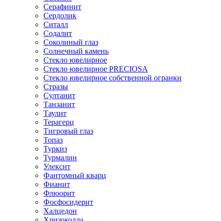
Серафинит
Сердолик
Ситалл
Содалит
Соколиный глаз
Солнечный камень
Стекло ювелирное
Стекло ювелирное PRECIOSA
Стекло ювелирное собственной огранки
Стразы
Султанит
Танзанит
Таулит
Терагерц
Тигровый глаз
Топаз
Туркиз
Турмалин
Улексит
Фантомный кварц
Фианит
Флюорит
Фосфосидерит
Халцедон
Хризоколла