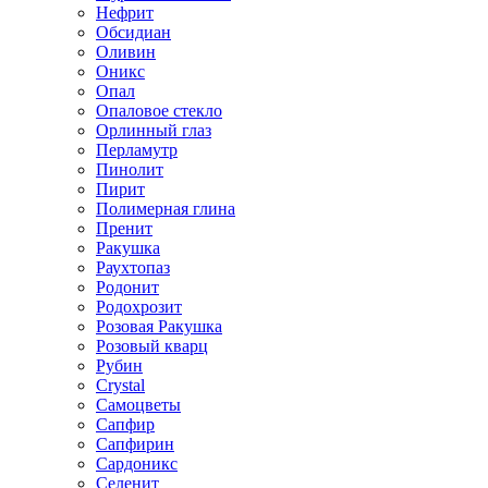
Нефрит
Обсидиан
Оливин
Оникс
Опал
Опаловое стекло
Орлинный глаз
Перламутр
Пинолит
Пирит
Полимерная глина
Пренит
Ракушка
Раухтопаз
Родонит
Родохрозит
Розовая Ракушка
Розовый кварц
Рубин
Сrystal
Самоцветы
Сапфир
Сапфирин
Сардоникс
Селенит