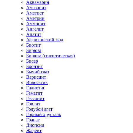
Аквамарин
Амазонит
Аметист
Аметрин
Аммонит
Ангелит
Апатит
Африканский жад
Биотит
Бирюза
Бирюза (синтетическая)
Бисер
Бронзит
Бычий глаз
Варисцит
Волосатик
Галиотис
Гематит
Гессонит
Говлит
Голубой агат
Горный хрусталь
Гранат
Диопсид
Жадеит