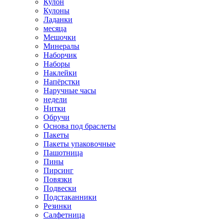
Кулон
Кулоны
Ладанки
месяца
Мешочки
Минералы
Наборчик
Наборы
Наклейки
Напёрстки
Наручные часы
недели
Нитки
Обручи
Основа под браслеты
Пакеты
Пакеты упаковочные
Пашотница
Пины
Пирсинг
Повязки
Подвески
Подстаканники
Резинки
Салфетница