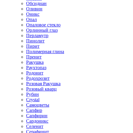
Обсидиан
Оливин
Оникс
Опал
Опаловое стекло
Орлинный глаз
Перламутр
Пинолит
Пирит
Полимерная глина
Пренит
Ракушка
Раухтопаз
Родонит
Родохрозит
Розовая Ракушка
Розовый кварц
Рубин
Сrystal
Самоцветы
Сапфир
Сапфирин
Сардоникс
Селенит
Серафинит