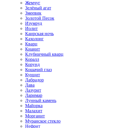
Жемчуг
Зелёный агат
Змеевик
Золотой Песок
Изумруд
Иолит
Каирская ночь
Кахолонг
Кварц
Кианит
Клубничный кварц
Коралл
Корунд
Кошачий глаз
Кунцит
Лабрадор
Лава
Лазурит
Ларимар
Лунный камень
Майорка
Малахит
Морганит
Муранское стекло
Нефрит