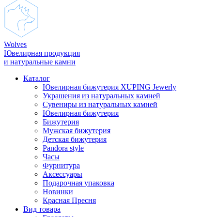
Wolves
Ювелирная продукция
и натуральные камни
Каталог
Ювелирная бижутерия XUPING Jewerly
Украшения из натуральных камней
Сувениры из натуральных камней
Ювелирная бижутерия
Бижутерия
Мужская бижутерия
Детская бижутерия
Pandora style
Часы
Фурнитура
Аксеcсуары
Подарочная упаковка
Новинки
Красная Пресня
Вид товара