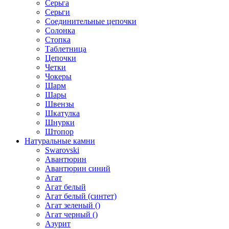
Серьга
Серьги
Соединительные цепочки
Солонка
Стопка
Таблетница
Цепочки
Четки
Чокеры
Шарм
Шары
Швензы
Шкатулка
Шнурки
Штопор
Натуральные камни
Swarovski
Авантюрин
Авантюрин синий
Агат
Агат белый
Агат белый (синтет)
Агат зеленый ()
Агат черный ()
Азурит