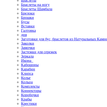
Браслеты
Браслеты на ногу
Браслеты Шамбала
Брелоки
Брошки
Бусы
Вставки
Галтовка
дня
Заготовки для бус, браслетов из Натуральных Камн
Заколки
Замочки
Застежки для сережек
Зеркала
Икона
Кабошоны
Карабин
Клипса
Колье
Кольца
Комплекты
Коннекторы
Коробочки
Крабы
Крестики