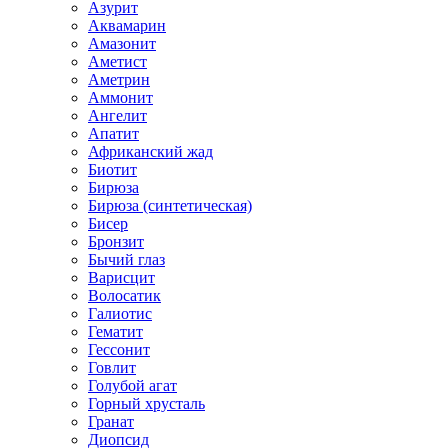
Азурит
Аквамарин
Амазонит
Аметист
Аметрин
Аммонит
Ангелит
Апатит
Африканский жад
Биотит
Бирюза
Бирюза (синтетическая)
Бисер
Бронзит
Бычий глаз
Варисцит
Волосатик
Галиотис
Гематит
Гессонит
Говлит
Голубой агат
Горный хрусталь
Гранат
Диопсид