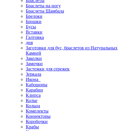
Браслеты
Браслеты на ногу
Браслеты Шамбала
Брелоки
Брошки
Бусы
Вставки
Галтовка
дня
Заготовки для бус, браслетов из Натуральных
Камней
Заколки
Замочки
Застежки для сережек
Зеркала
Икона
Кабошоны
Карабин
Клипса
Колье
Кольца
Комплекты
Коннекторы
Коробочки
Крабы