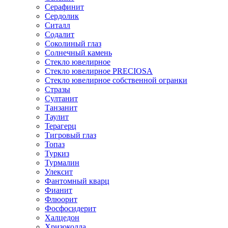
Серафинит
Сердолик
Ситалл
Содалит
Соколиный глаз
Солнечный камень
Стекло ювелирное
Стекло ювелирное PRECIOSA
Стекло ювелирное собственной огранки
Стразы
Султанит
Танзанит
Таулит
Терагерц
Тигровый глаз
Топаз
Туркиз
Турмалин
Улексит
Фантомный кварц
Фианит
Флюорит
Фосфосидерит
Халцедон
Хризоколла