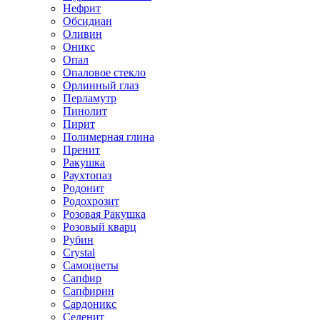
Нефрит
Обсидиан
Оливин
Оникс
Опал
Опаловое стекло
Орлинный глаз
Перламутр
Пинолит
Пирит
Полимерная глина
Пренит
Ракушка
Раухтопаз
Родонит
Родохрозит
Розовая Ракушка
Розовый кварц
Рубин
Сrystal
Самоцветы
Сапфир
Сапфирин
Сардоникс
Селенит