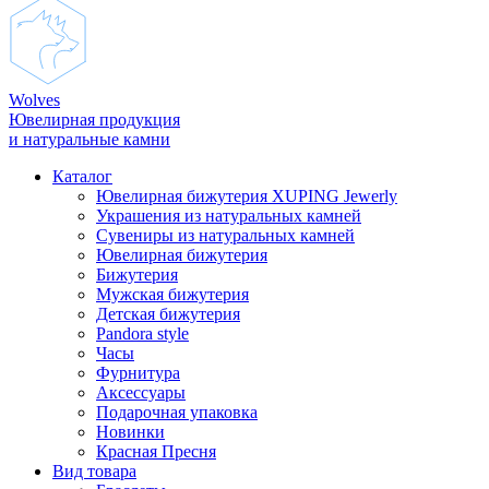
Wolves
Ювелирная продукция
и натуральные камни
Каталог
Ювелирная бижутерия XUPING Jewerly
Украшения из натуральных камней
Сувениры из натуральных камней
Ювелирная бижутерия
Бижутерия
Мужская бижутерия
Детская бижутерия
Pandora style
Часы
Фурнитура
Аксеcсуары
Подарочная упаковка
Новинки
Красная Пресня
Вид товара