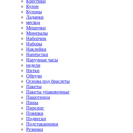
Крестики
Кулон
Кулоны
Ладанки
месяца
Мешочки
Минералы
Наборчик
Наборы
Наклейки
Напёрстки
Наручные часы
недели
Нитки
Обручи
Основа под браслеты
Пакеты
Пакеты упаковочные
Пашотница
Пины
Пирсинг
Повязки
Подвески
Подстаканники
Резинки