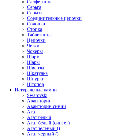
Салфетница
Серьга
Серьги
Соединительные цепочки
Солонка
Стопка
Таблетница
Цепочки
Четки
Чокеры
Шарм
Шары
Швензы
Шкатулка
Шнурки
Штопор
Натуральные камни
Swarovski
Авантюрин
Авантюрин синий
Агат
Агат белый
Агат белый (синтет)
Агат зеленый ()
Агат черный ()