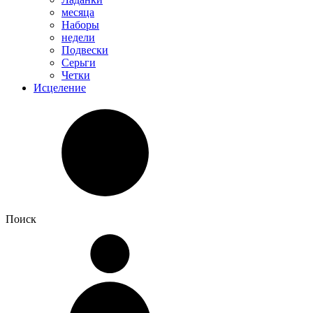
месяца
Наборы
недели
Подвески
Серьги
Четки
Исцеление
Поиск