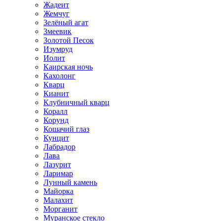
Жадеит
Жемчуг
Зелёный агат
Змеевик
Золотой Песок
Изумруд
Иолит
Каирская ночь
Кахолонг
Кварц
Кианит
Клубничный кварц
Коралл
Корунд
Кошачий глаз
Кунцит
Лабрадор
Лава
Лазурит
Ларимар
Лунный камень
Майорка
Малахит
Морганит
Муранское стекло