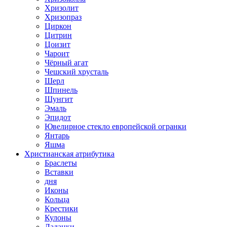
Хризолит
Хризопраз
Циркон
Цитрин
Цоизит
Чароит
Чёрный агат
Чешский хрусталь
Шерл
Шпинель
Шунгит
Эмаль
Эпидот
Ювелирное стекло европейской огранки
Янтарь
Яшма
Христианская атрибутика
Браслеты
Вставки
дня
Иконы
Кольца
Крестики
Кулоны
Ладанки