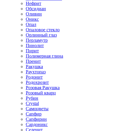
Нефрит
Обсидиан
Оливин
Оникс
Опал
Опаловое стекло
Орлинный глаз
Перламутр
Пинолит
Пирит
Полимерная глина
Пренит
Ракушка
Раухтопаз
Родонит
Родохрозит
Розовая Ракушка
Розовый кварц
Рубин
Сrystal
Самоцветы
Сапфир
Сапфирин
Сардоникс
Селенит