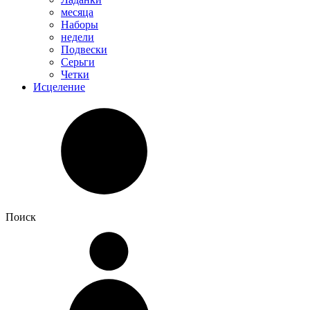
месяца
Наборы
недели
Подвески
Серьги
Четки
Исцеление
Поиск