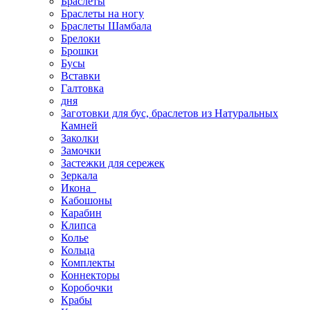
Браслеты
Браслеты на ногу
Браслеты Шамбала
Брелоки
Брошки
Бусы
Вставки
Галтовка
дня
Заготовки для бус, браслетов из Натуральных
Камней
Заколки
Замочки
Застежки для сережек
Зеркала
Икона
Кабошоны
Карабин
Клипса
Колье
Кольца
Комплекты
Коннекторы
Коробочки
Крабы