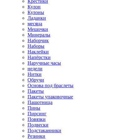
Крестики
Кулон
Кулоны
Ладанки
месяца
Мешочки
Минералы
Наборчик
Наборы
Наклейки
Напёрстки
Наручные часы
недели
Нитки
Обручи
Основа под браслеты
Пакеты
Пакеты упаковочные
Пашотница
Пины
Пирсинг
Повязки
Подвески
Подстаканники
Резинки