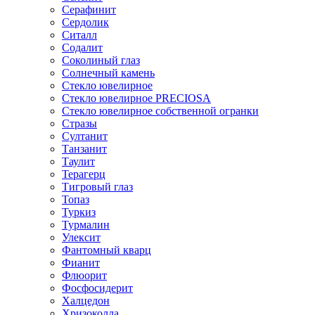
Серафинит
Сердолик
Ситалл
Содалит
Соколиный глаз
Солнечный камень
Стекло ювелирное
Стекло ювелирное PRECIOSA
Стекло ювелирное собственной огранки
Стразы
Султанит
Танзанит
Таулит
Терагерц
Тигровый глаз
Топаз
Туркиз
Турмалин
Улексит
Фантомный кварц
Фианит
Флюорит
Фосфосидерит
Халцедон
Хризоколла