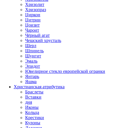
Хризолит
Хризопраз
Циркон
Цитрин
Цоизит
Чароит
Чёрный агат
Чешский хрусталь
Шерл
Шпинель
Шунгит
Эмаль
Эпидот
Ювелирное стекло европейской огранки
Янтарь
Яшма
Христианская атрибутика
Браслеты
Вставки
дня
Иконы
Кольца
Крестики
Кулоны
Ладанки