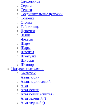
Салфетница
Серьга
Серьги
Соединительные цепочки
Солонка
Стопка
Таблетница
Цепочки
Четки
Чокеры
Шарм
Шары
Швензы
Шкатулка
Шнурки
Штопор
Натуральные камни
Swarovski
Авантюрин
Авантюрин синий
Агат
Агат белый
Агат белый (синтет)
Агат зеленый ()
Агат черный ()