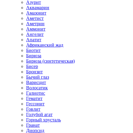
Азурит
Аквамарин
Амазонит
Аметист
Аметрин
Аммонит
Ангелит
Апатит
Африканский жад
Биотит
Бирюза
Бирюза (синтетическая)
Бисер
Бронзит
Бычий глаз
Варисцит
Волосатик
Галиотис
Гематит
Гессонит
Говлит
Голубой агат
Горный хрусталь
Гранат
Диопсид