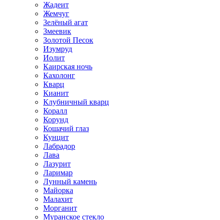
Жадеит
Жемчуг
Зелёный агат
Змеевик
Золотой Песок
Изумруд
Иолит
Каирская ночь
Кахолонг
Кварц
Кианит
Клубничный кварц
Коралл
Корунд
Кошачий глаз
Кунцит
Лабрадор
Лава
Лазурит
Ларимар
Лунный камень
Майорка
Малахит
Морганит
Муранское стекло