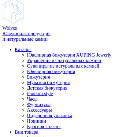
Wolves
Ювелирная продукция
и натуральные камни
Каталог
Ювелирная бижутерия XUPING Jewerly
Украшения из натуральных камней
Сувениры из натуральных камней
Ювелирная бижутерия
Бижутерия
Мужская бижутерия
Детская бижутерия
Pandora style
Часы
Фурнитура
Аксеcсуары
Подарочная упаковка
Новинки
Красная Пресня
Вид товара