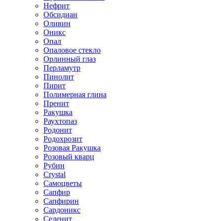
Нефрит
Обсидиан
Оливин
Оникс
Опал
Опаловое стекло
Орлинный глаз
Перламутр
Пинолит
Пирит
Полимерная глина
Пренит
Ракушка
Раухтопаз
Родонит
Родохрозит
Розовая Ракушка
Розовый кварц
Рубин
Сrystal
Самоцветы
Сапфир
Сапфирин
Сардоникс
Селенит