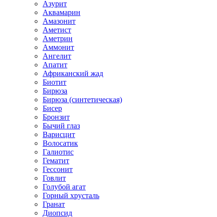
Азурит
Аквамарин
Амазонит
Аметист
Аметрин
Аммонит
Ангелит
Апатит
Африканский жад
Биотит
Бирюза
Бирюза (синтетическая)
Бисер
Бронзит
Бычий глаз
Варисцит
Волосатик
Галиотис
Гематит
Гессонит
Говлит
Голубой агат
Горный хрусталь
Гранат
Диопсид