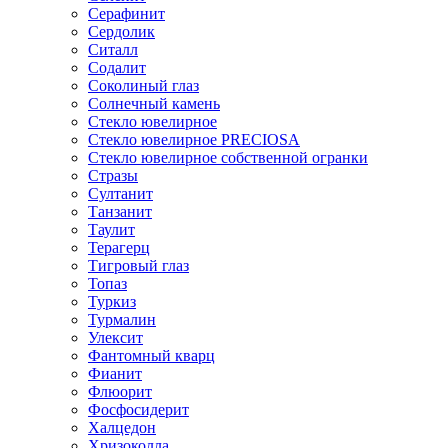
Серафинит
Сердолик
Ситалл
Содалит
Соколиный глаз
Солнечный камень
Стекло ювелирное
Стекло ювелирное PRECIOSA
Стекло ювелирное собственной огранки
Стразы
Султанит
Танзанит
Таулит
Терагерц
Тигровый глаз
Топаз
Туркиз
Турмалин
Улексит
Фантомный кварц
Фианит
Флюорит
Фосфосидерит
Халцедон
Хризоколла