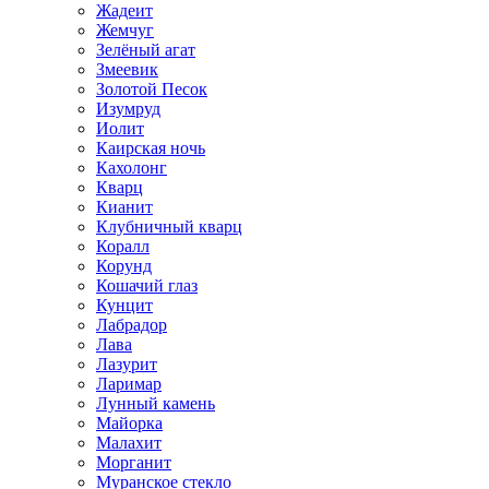
Жадеит
Жемчуг
Зелёный агат
Змеевик
Золотой Песок
Изумруд
Иолит
Каирская ночь
Кахолонг
Кварц
Кианит
Клубничный кварц
Коралл
Корунд
Кошачий глаз
Кунцит
Лабрадор
Лава
Лазурит
Ларимар
Лунный камень
Майорка
Малахит
Морганит
Муранское стекло