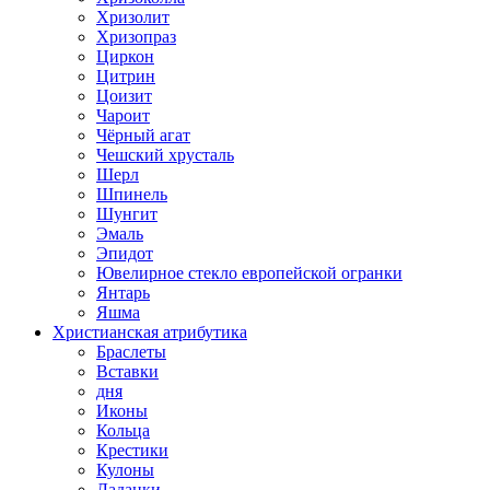
Хризолит
Хризопраз
Циркон
Цитрин
Цоизит
Чароит
Чёрный агат
Чешский хрусталь
Шерл
Шпинель
Шунгит
Эмаль
Эпидот
Ювелирное стекло европейской огранки
Янтарь
Яшма
Христианская атрибутика
Браслеты
Вставки
дня
Иконы
Кольца
Крестики
Кулоны
Ладанки