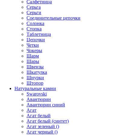
Салфетница
Серьга
Серьги
Соединительные цепочки
Солонка
Стопка
Таблетница
Цепочки
Четки
Чокеры
Шарм
Шары
Швензы
Шкатулка
Шнурки
Штопор
Натуральные камни
Swarovski
Авантюрин
Авантюрин синий
Агат
Агат белый
Агат белый (синтет)
Агат зеленый ()
Агат черный ()