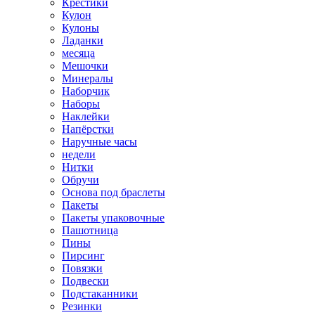
Крестики
Кулон
Кулоны
Ладанки
месяца
Мешочки
Минералы
Наборчик
Наборы
Наклейки
Напёрстки
Наручные часы
недели
Нитки
Обручи
Основа под браслеты
Пакеты
Пакеты упаковочные
Пашотница
Пины
Пирсинг
Повязки
Подвески
Подстаканники
Резинки