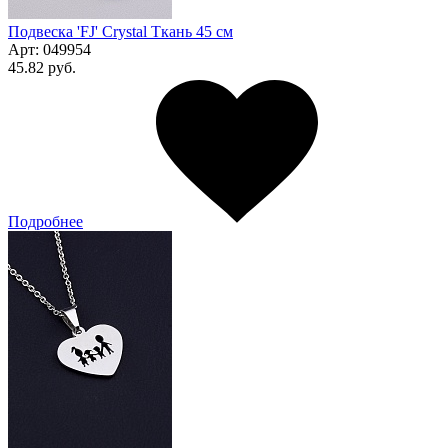
Подвеска 'FJ' Сrystal Ткань 45 см
Арт:
049954
45.82 руб.
Подробнее