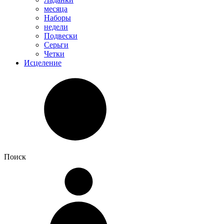
месяца
Наборы
недели
Подвески
Серьги
Четки
Исцеление
Поиск