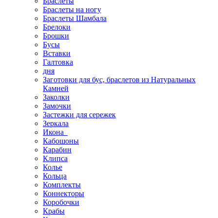
Браслеты
Браслеты на ногу
Браслеты Шамбала
Брелоки
Брошки
Бусы
Вставки
Галтовка
дня
Заготовки для бус, браслетов из Натуральных
Камней
Заколки
Замочки
Застежки для сережек
Зеркала
Икона
Кабошоны
Карабин
Клипса
Колье
Кольца
Комплекты
Коннекторы
Коробочки
Крабы