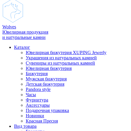
Wolves
Ювелирная продукция
и натуральные камни
Каталог
Ювелирная бижутерия XUPING Jewerly
Украшения из натуральных камней
Сувениры из натуральных камней
Ювелирная бижутерия
Бижутерия
Мужская бижутерия
Детская бижутерия
Pandora style
Часы
Фурнитура
Аксеcсуары
Подарочная упаковка
Новинки
Красная Пресня
Вид товара