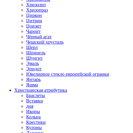
Хризолит
Хризопраз
Циркон
Цитрин
Цоизит
Чароит
Чёрный агат
Чешский хрусталь
Шерл
Шпинель
Шунгит
Эмаль
Эпидот
Ювелирное стекло европейской огранки
Янтарь
Яшма
Христианская атрибутика
Браслеты
Вставки
дня
Иконы
Кольца
Крестики
Кулоны
Ладанки