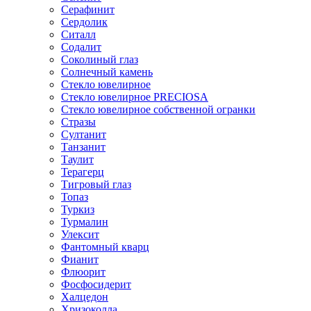
Серафинит
Сердолик
Ситалл
Содалит
Соколиный глаз
Солнечный камень
Стекло ювелирное
Стекло ювелирное PRECIOSA
Стекло ювелирное собственной огранки
Стразы
Султанит
Танзанит
Таулит
Терагерц
Тигровый глаз
Топаз
Туркиз
Турмалин
Улексит
Фантомный кварц
Фианит
Флюорит
Фосфосидерит
Халцедон
Хризоколла