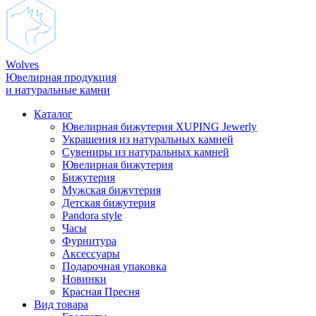
Wolves
Ювелирная продукция
и натуральные камни
Каталог
Ювелирная бижутерия XUPING Jewerly
Украшения из натуральных камней
Сувениры из натуральных камней
Ювелирная бижутерия
Бижутерия
Мужская бижутерия
Детская бижутерия
Pandora style
Часы
Фурнитура
Аксеcсуары
Подарочная упаковка
Новинки
Красная Пресня
Вид товара