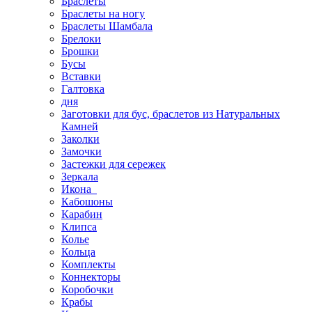
Браслеты
Браслеты на ногу
Браслеты Шамбала
Брелоки
Брошки
Бусы
Вставки
Галтовка
дня
Заготовки для бус, браслетов из Натуральных
Камней
Заколки
Замочки
Застежки для сережек
Зеркала
Икона
Кабошоны
Карабин
Клипса
Колье
Кольца
Комплекты
Коннекторы
Коробочки
Крабы