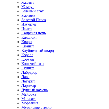
Жадеит
Жемчуг
Зелёный агат
Змеевик
Золотой Песок
Изумруд
Иолит
Каирская ночь
Кахолонг
Кварц
Кианит
Клубничный кварц
Коралл
Корунд
Кошачий глаз
Кунцит
Лабрадор
Лава
Лазурит
Ларимар
Лунный камень
Майорка
Малахит
Морганит
Муранское стекло