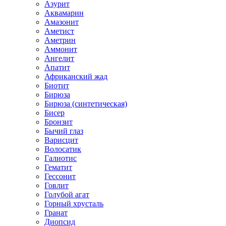
Азурит
Аквамарин
Амазонит
Аметист
Аметрин
Аммонит
Ангелит
Апатит
Африканский жад
Биотит
Бирюза
Бирюза (синтетическая)
Бисер
Бронзит
Бычий глаз
Варисцит
Волосатик
Галиотис
Гематит
Гессонит
Говлит
Голубой агат
Горный хрусталь
Гранат
Диопсид