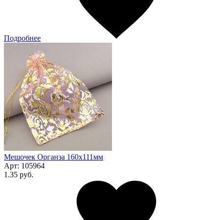
Подробнее
Мешочек Органза 160x111мм
Арт:
105964
1.35 руб.