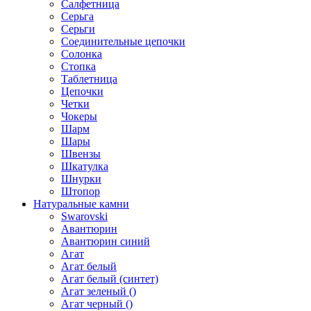
Салфетница
Серьга
Серьги
Соединительные цепочки
Солонка
Стопка
Таблетница
Цепочки
Четки
Чокеры
Шарм
Шары
Швензы
Шкатулка
Шнурки
Штопор
Натуральные камни
Swarovski
Авантюрин
Авантюрин синий
Агат
Агат белый
Агат белый (синтет)
Агат зеленый ()
Агат черный ()