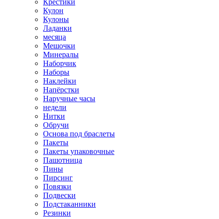
Крестики
Кулон
Кулоны
Ладанки
месяца
Мешочки
Минералы
Наборчик
Наборы
Наклейки
Напёрстки
Наручные часы
недели
Нитки
Обручи
Основа под браслеты
Пакеты
Пакеты упаковочные
Пашотница
Пины
Пирсинг
Повязки
Подвески
Подстаканники
Резинки