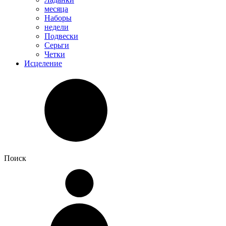
месяца
Наборы
недели
Подвески
Серьги
Четки
Исцеление
Поиск