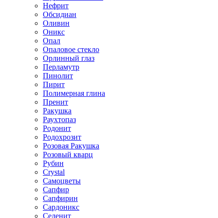
Нефрит
Обсидиан
Оливин
Оникс
Опал
Опаловое стекло
Орлинный глаз
Перламутр
Пинолит
Пирит
Полимерная глина
Пренит
Ракушка
Раухтопаз
Родонит
Родохрозит
Розовая Ракушка
Розовый кварц
Рубин
Сrystal
Самоцветы
Сапфир
Сапфирин
Сардоникс
Селенит