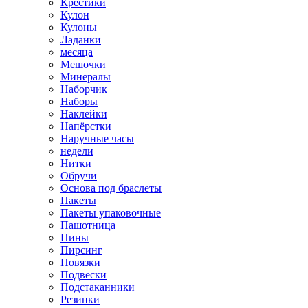
Крестики
Кулон
Кулоны
Ладанки
месяца
Мешочки
Минералы
Наборчик
Наборы
Наклейки
Напёрстки
Наручные часы
недели
Нитки
Обручи
Основа под браслеты
Пакеты
Пакеты упаковочные
Пашотница
Пины
Пирсинг
Повязки
Подвески
Подстаканники
Резинки