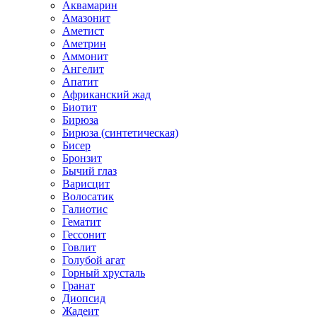
Аквамарин
Амазонит
Аметист
Аметрин
Аммонит
Ангелит
Апатит
Африканский жад
Биотит
Бирюза
Бирюза (синтетическая)
Бисер
Бронзит
Бычий глаз
Варисцит
Волосатик
Галиотис
Гематит
Гессонит
Говлит
Голубой агат
Горный хрусталь
Гранат
Диопсид
Жадеит