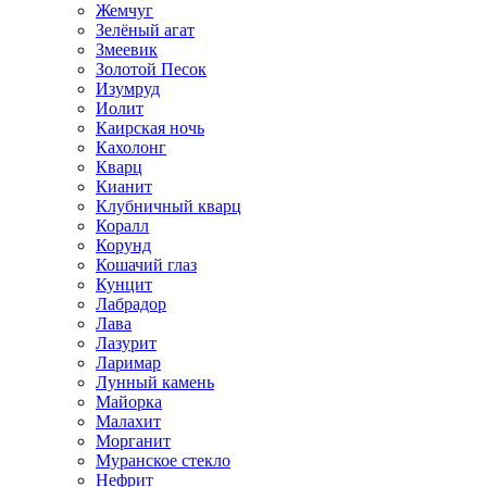
Жемчуг
Зелёный агат
Змеевик
Золотой Песок
Изумруд
Иолит
Каирская ночь
Кахолонг
Кварц
Кианит
Клубничный кварц
Коралл
Корунд
Кошачий глаз
Кунцит
Лабрадор
Лава
Лазурит
Ларимар
Лунный камень
Майорка
Малахит
Морганит
Муранское стекло
Нефрит