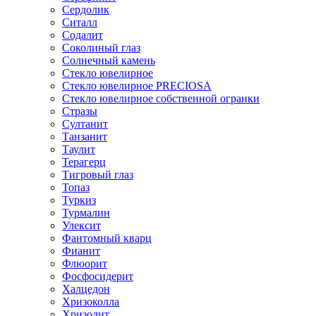
Сердолик
Ситалл
Содалит
Соколиный глаз
Солнечный камень
Стекло ювелирное
Стекло ювелирное PRECIOSA
Стекло ювелирное собственной огранки
Стразы
Султанит
Танзанит
Таулит
Терагерц
Тигровый глаз
Топаз
Туркиз
Турмалин
Улексит
Фантомный кварц
Фианит
Флюорит
Фосфосидерит
Халцедон
Хризоколла
Хризолит