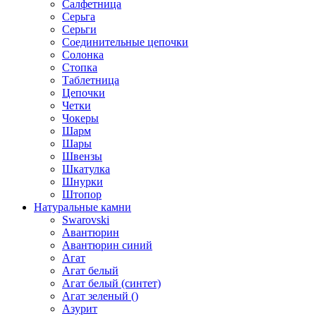
Салфетница
Серьга
Серьги
Соединительные цепочки
Солонка
Стопка
Таблетница
Цепочки
Четки
Чокеры
Шарм
Шары
Швензы
Шкатулка
Шнурки
Штопор
Натуральные камни
Swarovski
Авантюрин
Авантюрин синий
Агат
Агат белый
Агат белый (синтет)
Агат зеленый ()
Азурит