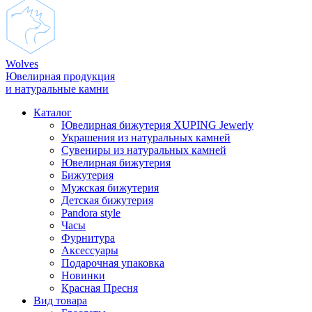
Wolves
Ювелирная продукция
и натуральные камни
Каталог
Ювелирная бижутерия XUPING Jewerly
Украшения из натуральных камней
Сувениры из натуральных камней
Ювелирная бижутерия
Бижутерия
Мужская бижутерия
Детская бижутерия
Pandora style
Часы
Фурнитура
Аксеcсуары
Подарочная упаковка
Новинки
Красная Пресня
Вид товара