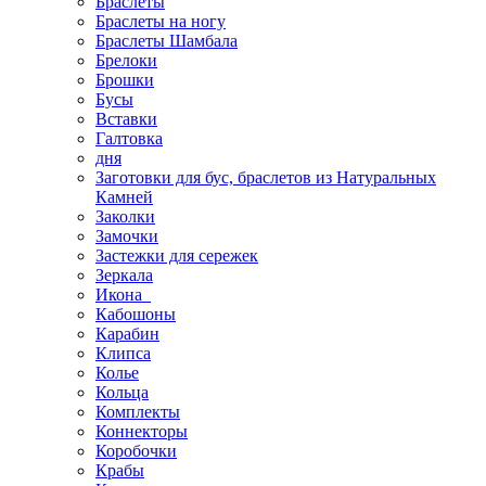
Браслеты
Браслеты на ногу
Браслеты Шамбала
Брелоки
Брошки
Бусы
Вставки
Галтовка
дня
Заготовки для бус, браслетов из Натуральных
Камней
Заколки
Замочки
Застежки для сережек
Зеркала
Икона
Кабошоны
Карабин
Клипса
Колье
Кольца
Комплекты
Коннекторы
Коробочки
Крабы