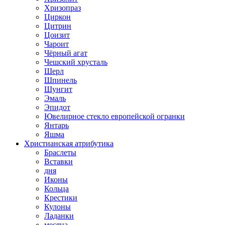
Хризопраз
Циркон
Цитрин
Цоизит
Чароит
Чёрный агат
Чешский хрусталь
Шерл
Шпинель
Шунгит
Эмаль
Эпидот
Ювелирное стекло европейской огранки
Янтарь
Яшма
Христианская атрибутика
Браслеты
Вставки
дня
Иконы
Кольца
Крестики
Кулоны
Ладанки
месяца