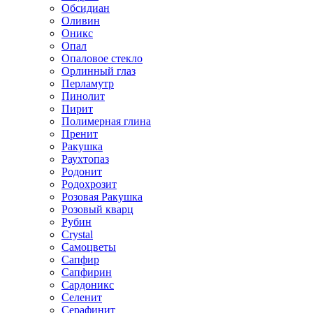
Обсидиан
Оливин
Оникс
Опал
Опаловое стекло
Орлинный глаз
Перламутр
Пинолит
Пирит
Полимерная глина
Пренит
Ракушка
Раухтопаз
Родонит
Родохрозит
Розовая Ракушка
Розовый кварц
Рубин
Сrystal
Самоцветы
Сапфир
Сапфирин
Сардоникс
Селенит
Серафинит