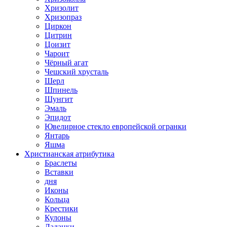
Хризолит
Хризопраз
Циркон
Цитрин
Цоизит
Чароит
Чёрный агат
Чешский хрусталь
Шерл
Шпинель
Шунгит
Эмаль
Эпидот
Ювелирное стекло европейской огранки
Янтарь
Яшма
Христианская атрибутика
Браслеты
Вставки
дня
Иконы
Кольца
Крестики
Кулоны
Ладанки