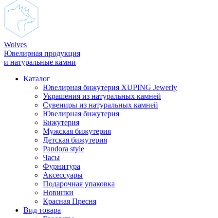
Wolves
Ювелирная продукция
и натуральные камни
Каталог
Ювелирная бижутерия XUPING Jewerly
Украшения из натуральных камней
Сувениры из натуральных камней
Ювелирная бижутерия
Бижутерия
Мужская бижутерия
Детская бижутерия
Pandora style
Часы
Фурнитура
Аксеcсуары
Подарочная упаковка
Новинки
Красная Пресня
Вид товара