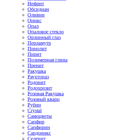
Нефрит
Обсидиан
Оливин
Оникс
Опал
Опаловое стекло
Орлинный глаз
Перламутр
Пинолит
Пирит
Полимерная глина
Пренит
Ракушка
Раухтопаз
Родонит
Родохрозит
Розовая Ракушка
Розовый кварц
Рубин
Сrystal
Самоцветы
Сапфир
Сапфирин
Сардоникс
Селенит