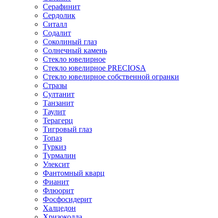
Серафинит
Сердолик
Ситалл
Содалит
Соколиный глаз
Солнечный камень
Стекло ювелирное
Стекло ювелирное PRECIOSA
Стекло ювелирное собственной огранки
Стразы
Султанит
Танзанит
Таулит
Терагерц
Тигровый глаз
Топаз
Туркиз
Турмалин
Улексит
Фантомный кварц
Фианит
Флюорит
Фосфосидерит
Халцедон
Хризоколла