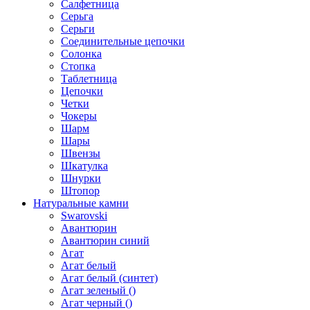
Салфетница
Серьга
Серьги
Соединительные цепочки
Солонка
Стопка
Таблетница
Цепочки
Четки
Чокеры
Шарм
Шары
Швензы
Шкатулка
Шнурки
Штопор
Натуральные камни
Swarovski
Авантюрин
Авантюрин синий
Агат
Агат белый
Агат белый (синтет)
Агат зеленый ()
Агат черный ()