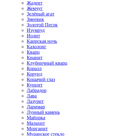
Жадеит
Жемчуг
Зелёный агат
Змеевик
Золотой Песок
Изумруд
Иолит
Каирская ночь
Кахолонг
Кварц
Кианит
Клубничный кварц
Коралл
Корунд
Кошачий глаз
Кунцит
Лабрадор
Лава
Лазурит
Ларимар
Лунный камень
Майорка
Малахит
Морганит
Муранское стекло