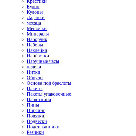
Крестики
Кулон
Кулоны
Ладанки
месяца
Мешочки
Минералы
Наборчик
Наборы
Наклейки
Напёрстки
Наручные часы
недели
Нитки
Обручи
Основа под браслеты
Пакеты
Пакеты упаковочные
Пашотница
Пины
Пирсинг
Повязки
Подвески
Подстаканники
Резинки