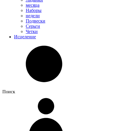
месяца
Наборы
недели
Подвески
Серьги
Четки
Исцеление
Поиск