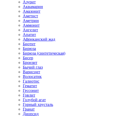
Азурит
Аквамарин
Амазонит
Аметист
Аметрин
Аммонит
Ангелит
Апатит
Африканский жад
Биотит
Бирюза
Бирюза (синтетическая)
Бисер
Бронзит
Бычий глаз
Варисцит
Волосатик
Галиотис
Гематит
Гессонит
Говлит
Голубой агат
Горный хрусталь
Гранат
Диопсид