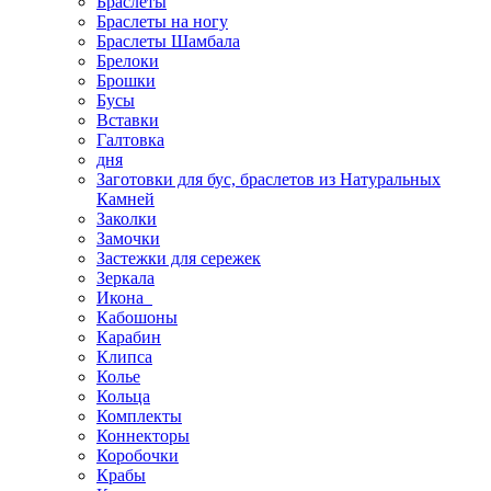
Браслеты
Браслеты на ногу
Браслеты Шамбала
Брелоки
Брошки
Бусы
Вставки
Галтовка
дня
Заготовки для бус, браслетов из Натуральных
Камней
Заколки
Замочки
Застежки для сережек
Зеркала
Икона
Кабошоны
Карабин
Клипса
Колье
Кольца
Комплекты
Коннекторы
Коробочки
Крабы