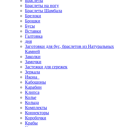
Браслеты
Браслеты на ногу
Браслеты Шамбала
Брелоки
Брошки
Бусы
Вставки
Галтовка
дня
Заготовки для бус, браслетов из Натуральных
Камней
Заколки
Замочки
Застежки для сережек
Зеркала
Икона
Кабошоны
Карабин
Клипса
Колье
Кольца
Комплекты
Коннекторы
Коробочки
Крабы