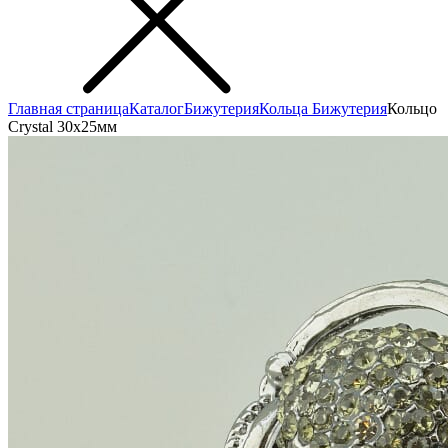
Главная страница
Каталог
Бижутерия
Кольца Бижутерия
Кольцо
Сrystal 30x25мм