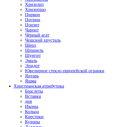
Хризолит
Хризопраз
Циркон
Цитрин
Цоизит
Чароит
Чёрный агат
Чешский хрусталь
Шерл
Шпинель
Шунгит
Эмаль
Эпидот
Ювелирное стекло европейской огранки
Янтарь
Яшма
Христианская атрибутика
Браслеты
Вставки
дня
Иконы
Кольца
Крестики
Кулоны
Ладанки