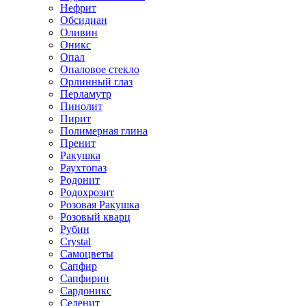
Нефрит
Обсидиан
Оливин
Оникс
Опал
Опаловое стекло
Орлинный глаз
Перламутр
Пинолит
Пирит
Полимерная глина
Пренит
Ракушка
Раухтопаз
Родонит
Родохрозит
Розовая Ракушка
Розовый кварц
Рубин
Сrystal
Самоцветы
Сапфир
Сапфирин
Сардоникс
Селенит