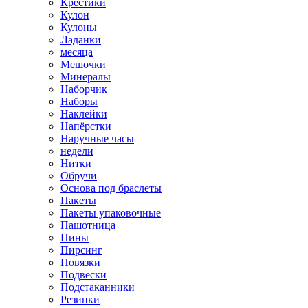
Крестики
Кулон
Кулоны
Ладанки
месяца
Мешочки
Минералы
Наборчик
Наборы
Наклейки
Напёрстки
Наручные часы
недели
Нитки
Обручи
Основа под браслеты
Пакеты
Пакеты упаковочные
Пашотница
Пины
Пирсинг
Повязки
Подвески
Подстаканники
Резинки