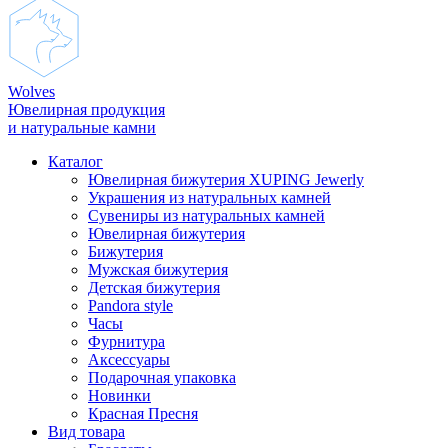
Wolves
Ювелирная продукция
и натуральные камни
Каталог
Ювелирная бижутерия XUPING Jewerly
Украшения из натуральных камней
Сувениры из натуральных камней
Ювелирная бижутерия
Бижутерия
Мужская бижутерия
Детская бижутерия
Pandora style
Часы
Фурнитура
Аксеcсуары
Подарочная упаковка
Новинки
Красная Пресня
Вид товара