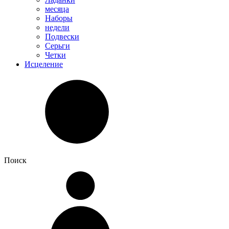
месяца
Наборы
недели
Подвески
Серьги
Четки
Исцеление
Поиск