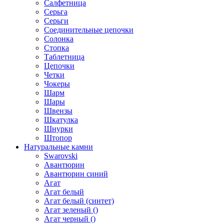
Салфетница
Серьга
Серьги
Соединительные цепочки
Солонка
Стопка
Таблетница
Цепочки
Четки
Чокеры
Шарм
Шары
Швензы
Шкатулка
Шнурки
Штопор
Натуральные камни
Swarovski
Авантюрин
Авантюрин синий
Агат
Агат белый
Агат белый (синтет)
Агат зеленый ()
Агат черный ()