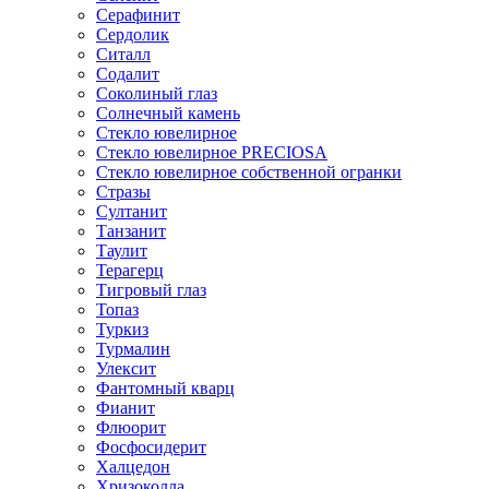
Серафинит
Сердолик
Ситалл
Содалит
Соколиный глаз
Солнечный камень
Стекло ювелирное
Стекло ювелирное PRECIOSA
Стекло ювелирное собственной огранки
Стразы
Султанит
Танзанит
Таулит
Терагерц
Тигровый глаз
Топаз
Туркиз
Турмалин
Улексит
Фантомный кварц
Фианит
Флюорит
Фосфосидерит
Халцедон
Хризоколла