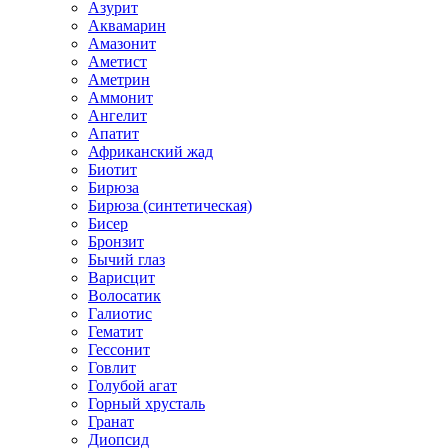
Азурит
Аквамарин
Амазонит
Аметист
Аметрин
Аммонит
Ангелит
Апатит
Африканский жад
Биотит
Бирюза
Бирюза (синтетическая)
Бисер
Бронзит
Бычий глаз
Варисцит
Волосатик
Галиотис
Гематит
Гессонит
Говлит
Голубой агат
Горный хрусталь
Гранат
Диопсид