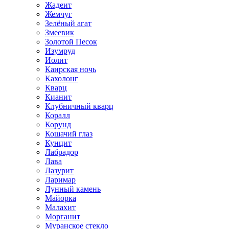
Жадеит
Жемчуг
Зелёный агат
Змеевик
Золотой Песок
Изумруд
Иолит
Каирская ночь
Кахолонг
Кварц
Кианит
Клубничный кварц
Коралл
Корунд
Кошачий глаз
Кунцит
Лабрадор
Лава
Лазурит
Ларимар
Лунный камень
Майорка
Малахит
Морганит
Муранское стекло