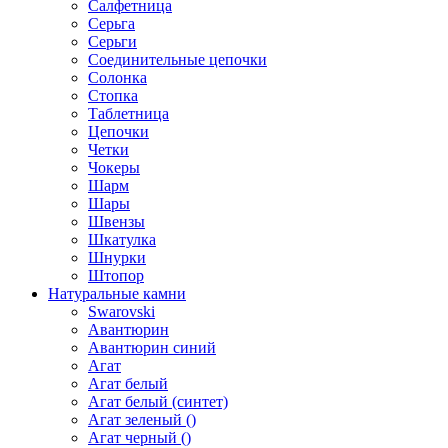
Салфетница
Серьга
Серьги
Соединительные цепочки
Солонка
Стопка
Таблетница
Цепочки
Четки
Чокеры
Шарм
Шары
Швензы
Шкатулка
Шнурки
Штопор
Натуральные камни
Swarovski
Авантюрин
Авантюрин синий
Агат
Агат белый
Агат белый (синтет)
Агат зеленый ()
Агат черный ()