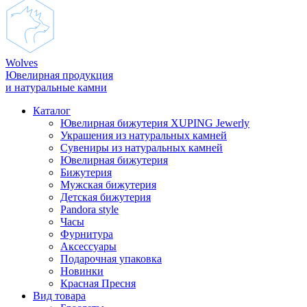
Wolves
Ювелирная продукция
и натуральные камни
Каталог
Ювелирная бижутерия XUPING Jewerly
Украшения из натуральных камней
Сувениры из натуральных камней
Ювелирная бижутерия
Бижутерия
Мужская бижутерия
Детская бижутерия
Pandora style
Часы
Фурнитура
Аксеcсуары
Подарочная упаковка
Новинки
Красная Пресня
Вид товара