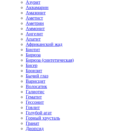
Азурит
Аквамарин
Амазонит
Аметист
Аметрин
Аммонит
Ангелит
Апатит
Африканский жад
Биотит
Бирюза
Бирюза (синтетическая)
Бисер
Бронзит
Бычий глаз
Варисцит
Волосатик
Галиотис
Гематит
Гессонит
Говлит
Голубой агат
Горный хрусталь
Гранат
Диопсид