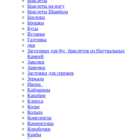
Браслеты
Браслеты на ногу
Браслеты Шамбала
Брелоки
Брошки
Бусы
Вставки
Галтовка
дня
Заготовки для бус, браслетов из Натуральных
Камней
Заколки
Замочки
Застежки для сережек
Зеркала
Икона
Кабошоны
Карабин
Клипса
Колье
Кольца
Комплекты
Коннекторы
Коробочки
Крабы