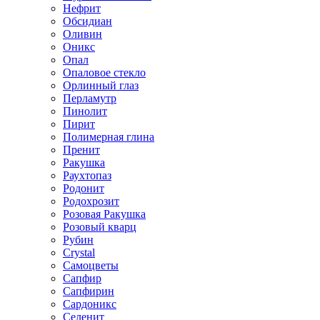
Нефрит
Обсидиан
Оливин
Оникс
Опал
Опаловое стекло
Орлинный глаз
Перламутр
Пинолит
Пирит
Полимерная глина
Пренит
Ракушка
Раухтопаз
Родонит
Родохрозит
Розовая Ракушка
Розовый кварц
Рубин
Сrystal
Самоцветы
Сапфир
Сапфирин
Сардоникс
Селенит