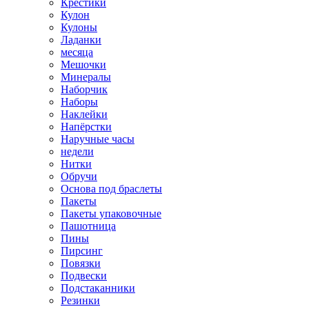
Крестики
Кулон
Кулоны
Ладанки
месяца
Мешочки
Минералы
Наборчик
Наборы
Наклейки
Напёрстки
Наручные часы
недели
Нитки
Обручи
Основа под браслеты
Пакеты
Пакеты упаковочные
Пашотница
Пины
Пирсинг
Повязки
Подвески
Подстаканники
Резинки