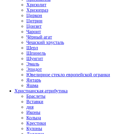
Хризолит
Хризопраз
Циркон
Цитрин
Цоизит
Чароит
Чёрный агат
Чешский хрусталь
Шерл
Шпинель
Шунгит
Эмаль
Эпидот
Ювелирное стекло европейской огранки
Янтарь
Яшма
Христианская атрибутика
Браслеты
Вставки
дня
Иконы
Кольца
Крестики
Кулоны
Ладанки