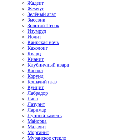
Жадеит
Жемчуг
Зелёный агат
Змеевик
Золотой Песок
Изумруд
Иолит
Каирская ночь
Кахолонг
Кварц
Кианит
Клубничный кварц
Коралл
Корунд
Кошачий глаз
Кунцит
Лабрадор
Лава
Лазурит
Ларимар
Лунный камень
Майорка
Малахит
Морганит
Муранское стекло