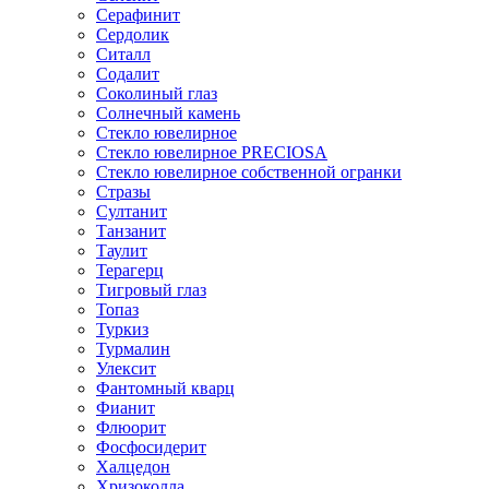
Серафинит
Сердолик
Ситалл
Содалит
Соколиный глаз
Солнечный камень
Стекло ювелирное
Стекло ювелирное PRECIOSA
Стекло ювелирное собственной огранки
Стразы
Султанит
Танзанит
Таулит
Терагерц
Тигровый глаз
Топаз
Туркиз
Турмалин
Улексит
Фантомный кварц
Фианит
Флюорит
Фосфосидерит
Халцедон
Хризоколла