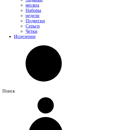
месяца
Наборы
недели
Подвески
Серьги
Четки
Исцеление
Поиск