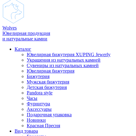
Wolves
Ювелирная продукция
и натуральные камни
Каталог
Ювелирная бижутерия XUPING Jewerly
Украшения из натуральных камней
Сувениры из натуральных камней
Ювелирная бижутерия
Бижутерия
Мужская бижутерия
Детская бижутерия
Pandora style
Часы
Фурнитура
Аксеcсуары
Подарочная упаковка
Новинки
Красная Пресня
Вид товара