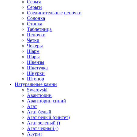
Серьга
Серьги
Соединительные цепочки
Солонка
Стопка
Таблетница
Цепочки
Четки
Чокеры
Шарм
Шары
Швензы
Шкатулка
Шнурки
Штопор
Натуральные камни
Swarovski
Авантюрин
Авантюрин синий
Агат
Агат белый
Агат белый (синтет)
Агат зеленый ()
Агат черный ()
Азурит