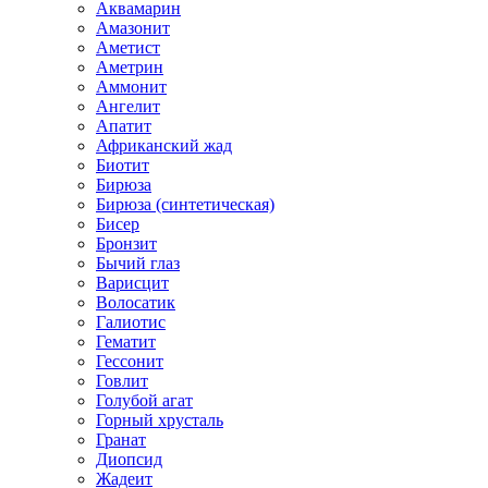
Аквамарин
Амазонит
Аметист
Аметрин
Аммонит
Ангелит
Апатит
Африканский жад
Биотит
Бирюза
Бирюза (синтетическая)
Бисер
Бронзит
Бычий глаз
Варисцит
Волосатик
Галиотис
Гематит
Гессонит
Говлит
Голубой агат
Горный хрусталь
Гранат
Диопсид
Жадеит