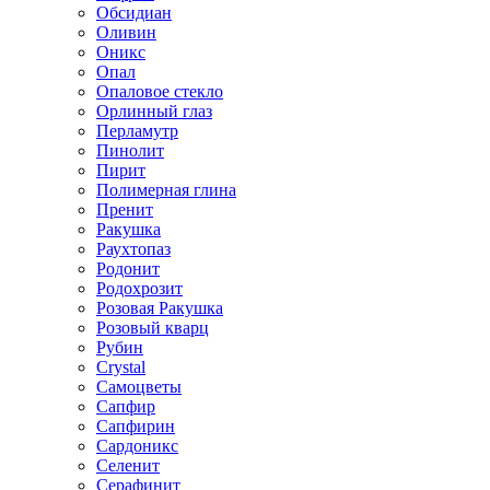
Обсидиан
Оливин
Оникс
Опал
Опаловое стекло
Орлинный глаз
Перламутр
Пинолит
Пирит
Полимерная глина
Пренит
Ракушка
Раухтопаз
Родонит
Родохрозит
Розовая Ракушка
Розовый кварц
Рубин
Сrystal
Самоцветы
Сапфир
Сапфирин
Сардоникс
Селенит
Серафинит