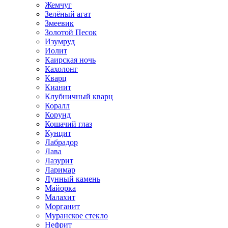
Жемчуг
Зелёный агат
Змеевик
Золотой Песок
Изумруд
Иолит
Каирская ночь
Кахолонг
Кварц
Кианит
Клубничный кварц
Коралл
Корунд
Кошачий глаз
Кунцит
Лабрадор
Лава
Лазурит
Ларимар
Лунный камень
Майорка
Малахит
Морганит
Муранское стекло
Нефрит