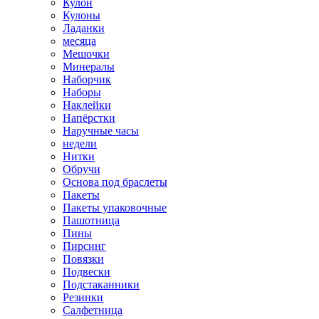
Кулон
Кулоны
Ладанки
месяца
Мешочки
Минералы
Наборчик
Наборы
Наклейки
Напёрстки
Наручные часы
недели
Нитки
Обручи
Основа под браслеты
Пакеты
Пакеты упаковочные
Пашотница
Пины
Пирсинг
Повязки
Подвески
Подстаканники
Резинки
Салфетница