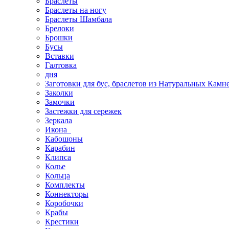
Браслеты
Браслеты на ногу
Браслеты Шамбала
Брелоки
Брошки
Бусы
Вставки
Галтовка
дня
Заготовки для бус, браслетов из Натуральных Камн
Заколки
Замочки
Застежки для сережек
Зеркала
Икона
Кабошоны
Карабин
Клипса
Колье
Кольца
Комплекты
Коннекторы
Коробочки
Крабы
Крестики