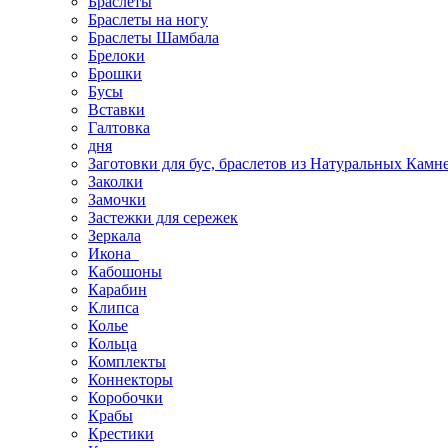
Браслеты
Браслеты на ногу
Браслеты Шамбала
Брелоки
Брошки
Бусы
Вставки
Галтовка
дня
Заготовки для бус, браслетов из Натуральных Камн
Заколки
Замочки
Застежки для сережек
Зеркала
Икона
Кабошоны
Карабин
Клипса
Колье
Кольца
Комплекты
Коннекторы
Коробочки
Крабы
Крестики