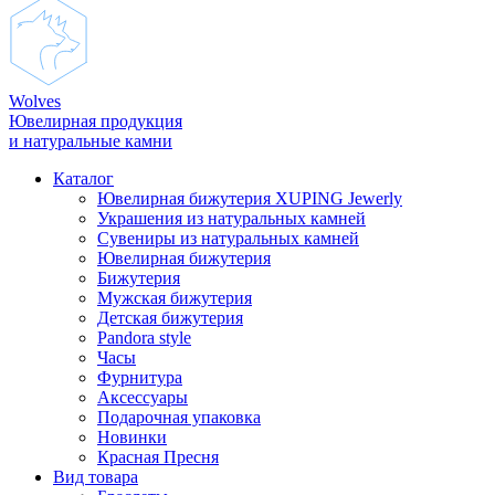
Wolves
Ювелирная продукция
и натуральные камни
Каталог
Ювелирная бижутерия XUPING Jewerly
Украшения из натуральных камней
Сувениры из натуральных камней
Ювелирная бижутерия
Бижутерия
Мужская бижутерия
Детская бижутерия
Pandora style
Часы
Фурнитура
Аксеcсуары
Подарочная упаковка
Новинки
Красная Пресня
Вид товара