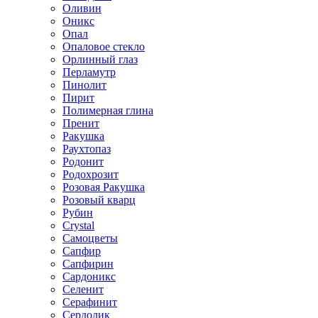
Оливин
Оникс
Опал
Опаловое стекло
Орлинный глаз
Перламутр
Пинолит
Пирит
Полимерная глина
Пренит
Ракушка
Раухтопаз
Родонит
Родохрозит
Розовая Ракушка
Розовый кварц
Рубин
Сrystal
Самоцветы
Сапфир
Сапфирин
Сардоникс
Селенит
Серафинит
Сердолик