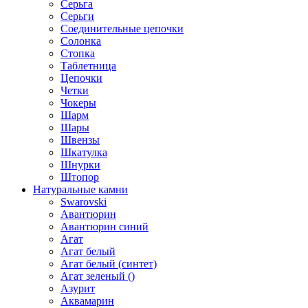
Серьга
Серьги
Соединительные цепочки
Солонка
Стопка
Таблетница
Цепочки
Четки
Чокеры
Шарм
Шары
Швензы
Шкатулка
Шнурки
Штопор
Натуральные камни
Swarovski
Авантюрин
Авантюрин синий
Агат
Агат белый
Агат белый (синтет)
Агат зеленый ()
Азурит
Аквамарин