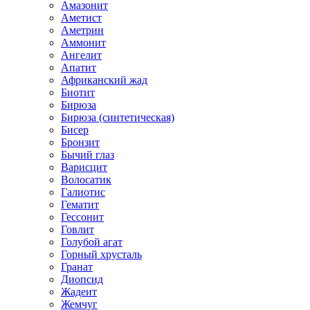
Амазонит
Аметист
Аметрин
Аммонит
Ангелит
Апатит
Африканский жад
Биотит
Бирюза
Бирюза (синтетическая)
Бисер
Бронзит
Бычий глаз
Варисцит
Волосатик
Галиотис
Гематит
Гессонит
Говлит
Голубой агат
Горный хрусталь
Гранат
Диопсид
Жадеит
Жемчуг