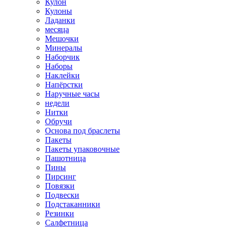
Кулон
Кулоны
Ладанки
месяца
Мешочки
Минералы
Наборчик
Наборы
Наклейки
Напёрстки
Наручные часы
недели
Нитки
Обручи
Основа под браслеты
Пакеты
Пакеты упаковочные
Пашотница
Пины
Пирсинг
Повязки
Подвески
Подстаканники
Резинки
Салфетница