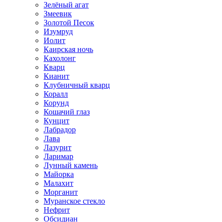
Зелёный агат
Змеевик
Золотой Песок
Изумруд
Иолит
Каирская ночь
Кахолонг
Кварц
Кианит
Клубничный кварц
Коралл
Корунд
Кошачий глаз
Кунцит
Лабрадор
Лава
Лазурит
Ларимар
Лунный камень
Майорка
Малахит
Морганит
Муранское стекло
Нефрит
Обсидиан