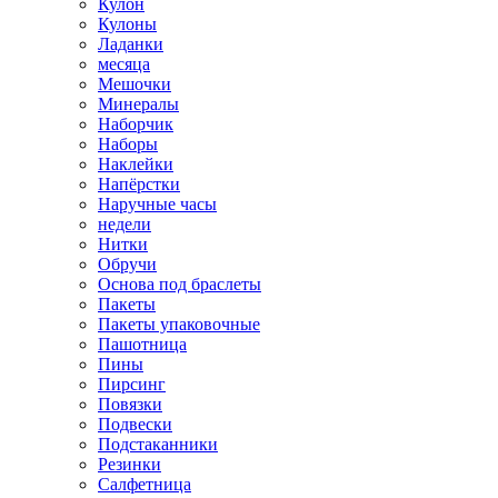
Кулон
Кулоны
Ладанки
месяца
Мешочки
Минералы
Наборчик
Наборы
Наклейки
Напёрстки
Наручные часы
недели
Нитки
Обручи
Основа под браслеты
Пакеты
Пакеты упаковочные
Пашотница
Пины
Пирсинг
Повязки
Подвески
Подстаканники
Резинки
Салфетница