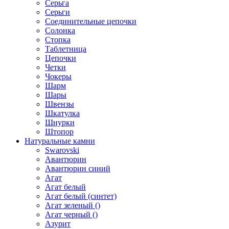
Серьга
Серьги
Соединительные цепочки
Солонка
Стопка
Таблетница
Цепочки
Четки
Чокеры
Шарм
Шары
Швензы
Шкатулка
Шнурки
Штопор
Натуральные камни
Swarovski
Авантюрин
Авантюрин синий
Агат
Агат белый
Агат белый (синтет)
Агат зеленый ()
Агат черный ()
Азурит