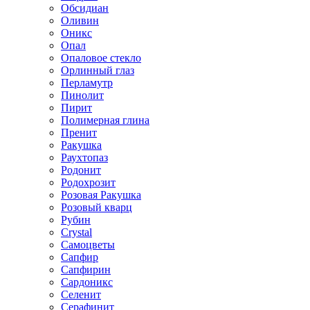
Обсидиан
Оливин
Оникс
Опал
Опаловое стекло
Орлинный глаз
Перламутр
Пинолит
Пирит
Полимерная глина
Пренит
Ракушка
Раухтопаз
Родонит
Родохрозит
Розовая Ракушка
Розовый кварц
Рубин
Сrystal
Самоцветы
Сапфир
Сапфирин
Сардоникс
Селенит
Серафинит