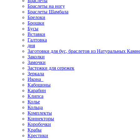
Браслеты
Браслеты на ногу
Браслеты Шамбала
Брелоки
Брошки
Бусы
Вставки
Галтовка
дня
Заготовки для бус, браслетов из Натуральных Камн
Заколки
Замочки
Застежки для сережек
Зеркала
Икона
Кабошоны
Карабин
Клипса
Колье
Кольца
Комплекты
Коннекторы
Коробочки
Крабы
Крестики