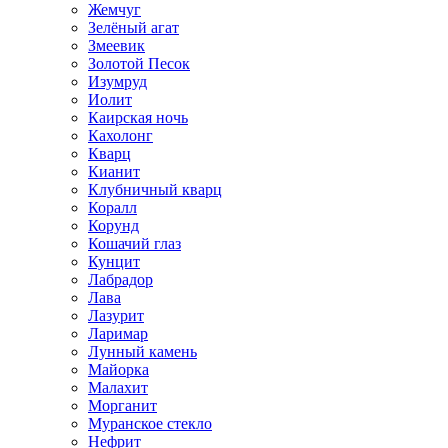
Жемчуг
Зелёный агат
Змеевик
Золотой Песок
Изумруд
Иолит
Каирская ночь
Кахолонг
Кварц
Кианит
Клубничный кварц
Коралл
Корунд
Кошачий глаз
Кунцит
Лабрадор
Лава
Лазурит
Ларимар
Лунный камень
Майорка
Малахит
Морганит
Муранское стекло
Нефрит