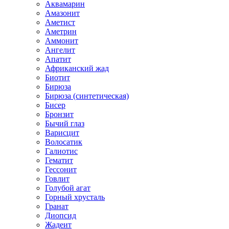
Аквамарин
Амазонит
Аметист
Аметрин
Аммонит
Ангелит
Апатит
Африканский жад
Биотит
Бирюза
Бирюза (синтетическая)
Бисер
Бронзит
Бычий глаз
Варисцит
Волосатик
Галиотис
Гематит
Гессонит
Говлит
Голубой агат
Горный хрусталь
Гранат
Диопсид
Жадеит