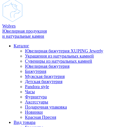
Wolves
Ювелирная продукция
и натуральные камни
Каталог
Ювелирная бижутерия XUPING Jewerly
Украшения из натуральных камней
Сувениры из натуральных камней
Ювелирная бижутерия
Бижутерия
Мужская бижутерия
Детская бижутерия
Pandora style
Часы
Фурнитура
Аксеcсуары
Подарочная упаковка
Новинки
Красная Пресня
Вид товара