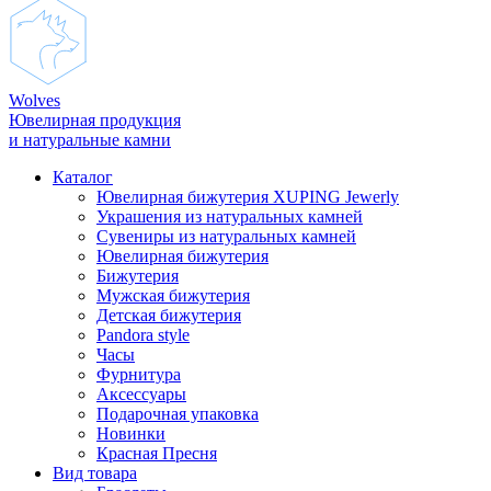
Wolves
Ювелирная продукция
и натуральные камни
Каталог
Ювелирная бижутерия XUPING Jewerly
Украшения из натуральных камней
Сувениры из натуральных камней
Ювелирная бижутерия
Бижутерия
Мужская бижутерия
Детская бижутерия
Pandora style
Часы
Фурнитура
Аксеcсуары
Подарочная упаковка
Новинки
Красная Пресня
Вид товара