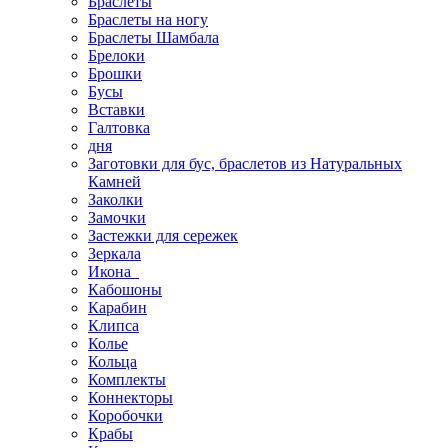
Браслеты
Браслеты на ногу
Браслеты Шамбала
Брелоки
Брошки
Бусы
Вставки
Галтовка
дня
Заготовки для бус, браслетов из Натуральных
Камней
Заколки
Замочки
Застежки для сережек
Зеркала
Икона
Кабошоны
Карабин
Клипса
Колье
Кольца
Комплекты
Коннекторы
Коробочки
Крабы