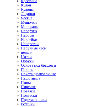
Крестики
Кулон
Кулоны
Ладанки
месяца
Мешочки
Минералы
Наборчик
Наборы
Наклейки
Напёрстки
Наручные часы
недели
Нитки
Обручи
Основа под браслеты
Пакеты
Пакеты упаковочные
Пашотница
Пины
Пирсинг
Повязки
Подвески
Подстаканники
Резинки