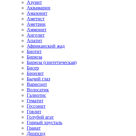
Азурит
Аквамарин
Амазонит
Аметист
Аметрин
Аммонит
Ангелит
Апатит
Африканский жад
Биотит
Бирюза
Бирюза (синтетическая)
Бисер
Бронзит
Бычий глаз
Варисцит
Волосатик
Галиотис
Гематит
Гессонит
Говлит
Голубой агат
Горный хрусталь
Гранат
Диопсид