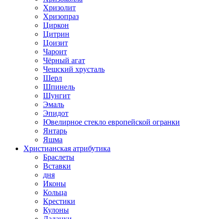
Хризолит
Хризопраз
Циркон
Цитрин
Цоизит
Чароит
Чёрный агат
Чешский хрусталь
Шерл
Шпинель
Шунгит
Эмаль
Эпидот
Ювелирное стекло европейской огранки
Янтарь
Яшма
Христианская атрибутика
Браслеты
Вставки
дня
Иконы
Кольца
Крестики
Кулоны
Ладанки