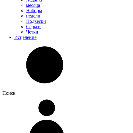
месяца
Наборы
недели
Подвески
Серьги
Четки
Исцеление
Поиск