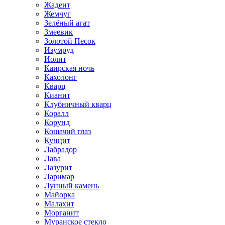
Жадеит
Жемчуг
Зелёный агат
Змеевик
Золотой Песок
Изумруд
Иолит
Каирская ночь
Кахолонг
Кварц
Кианит
Клубничный кварц
Коралл
Корунд
Кошачий глаз
Кунцит
Лабрадор
Лава
Лазурит
Ларимар
Лунный камень
Майорка
Малахит
Морганит
Муранское стекло