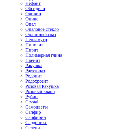
Нефрит
Обсидиан
Оливин
Оникс
Опал
Опаловое стекло
Орлинный глаз
Перламутр
Пинолит
Пирит
Полимерная глина
Пренит
Ракушка
Раухтопаз
Родонит
Родохрозит
Розовая Ракушка
Розовый кварц
Рубин
Сrystal
Самоцветы
Сапфир
Сапфирин
Сардоникс
Селенит