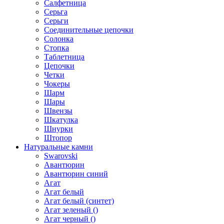
Салфетница
Серьга
Серьги
Соединительные цепочки
Солонка
Стопка
Таблетница
Цепочки
Четки
Чокеры
Шарм
Шары
Швензы
Шкатулка
Шнурки
Штопор
Натуральные камни
Swarovski
Авантюрин
Авантюрин синий
Агат
Агат белый
Агат белый (синтет)
Агат зеленый ()
Агат черный ()