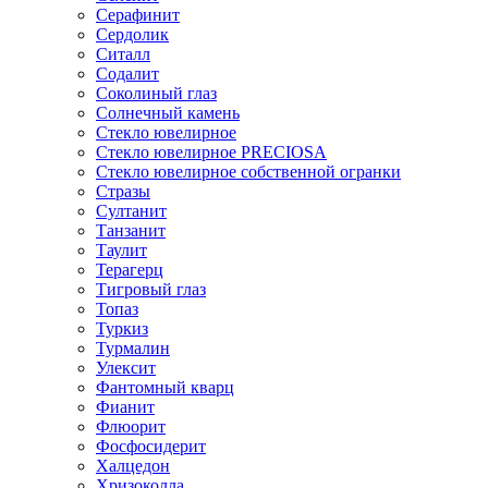
Серафинит
Сердолик
Ситалл
Содалит
Соколиный глаз
Солнечный камень
Стекло ювелирное
Стекло ювелирное PRECIOSA
Стекло ювелирное собственной огранки
Стразы
Султанит
Танзанит
Таулит
Терагерц
Тигровый глаз
Топаз
Туркиз
Турмалин
Улексит
Фантомный кварц
Фианит
Флюорит
Фосфосидерит
Халцедон
Хризоколла