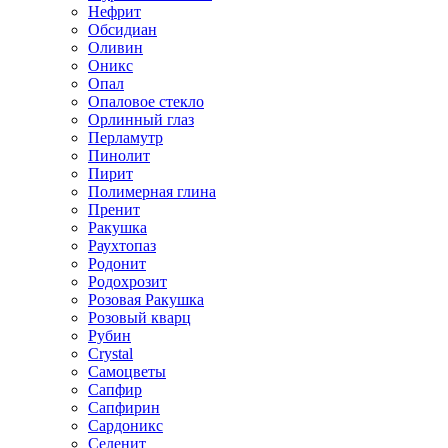
Нефрит
Обсидиан
Оливин
Оникс
Опал
Опаловое стекло
Орлинный глаз
Перламутр
Пинолит
Пирит
Полимерная глина
Пренит
Ракушка
Раухтопаз
Родонит
Родохрозит
Розовая Ракушка
Розовый кварц
Рубин
Сrystal
Самоцветы
Сапфир
Сапфирин
Сардоникс
Селенит