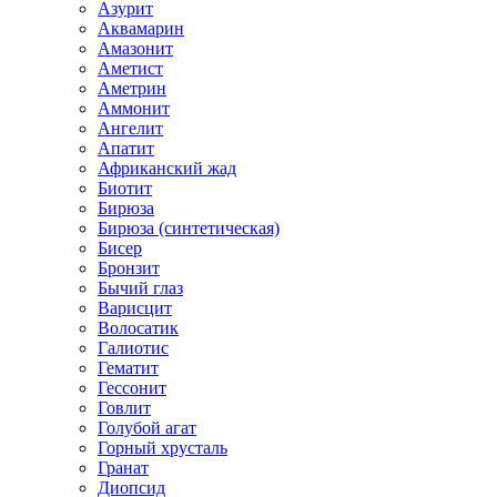
Азурит
Аквамарин
Амазонит
Аметист
Аметрин
Аммонит
Ангелит
Апатит
Африканский жад
Биотит
Бирюза
Бирюза (синтетическая)
Бисер
Бронзит
Бычий глаз
Варисцит
Волосатик
Галиотис
Гематит
Гессонит
Говлит
Голубой агат
Горный хрусталь
Гранат
Диопсид