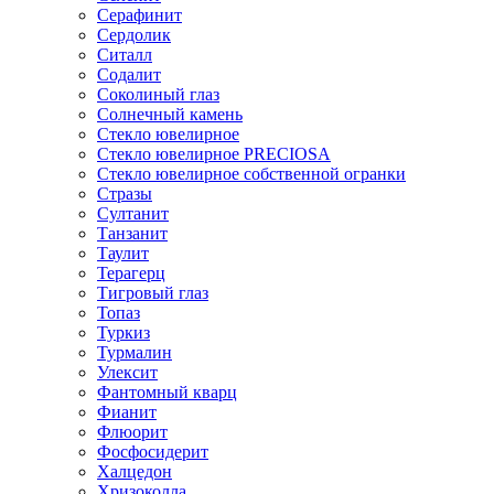
Серафинит
Сердолик
Ситалл
Содалит
Соколиный глаз
Солнечный камень
Стекло ювелирное
Стекло ювелирное PRECIOSA
Стекло ювелирное собственной огранки
Стразы
Султанит
Танзанит
Таулит
Терагерц
Тигровый глаз
Топаз
Туркиз
Турмалин
Улексит
Фантомный кварц
Фианит
Флюорит
Фосфосидерит
Халцедон
Хризоколла