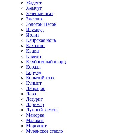
Жадеит
Жемчуг
Зелёный агат
Змеевик
Золотой Песок
Изумруд
Иолит
Каирская ночь
Кахолонг
Кварц
Кианит
Клубничный кварц
Коралл
Корунд
Кошачий глаз
Кунцит
Лабрадор
Лава
Лазурит
Ларимар
Лунный камень
Майорка
Малахит
Морганит
Муранское стекло