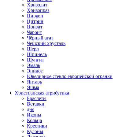
Хризолит
Хризопраз
Циркон
Цитрин
Цоизит
Чароит
Чёрный агат
Чешский хрусталь
Шерл
Шпинель
Шунгит
Эмаль
Эпидот
Ювелирное стекло европейской огранки
Янтарь
Яшма
Христианская атрибутика
Браслеты
Вставки
дня
Иконы
Кольца
Крестики
Кулоны
Ладанки