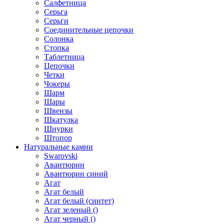
Салфетница
Серьга
Серьги
Соединительные цепочки
Солонка
Стопка
Таблетница
Цепочки
Четки
Чокеры
Шарм
Шары
Швензы
Шкатулка
Шнурки
Штопор
Натуральные камни
Swarovski
Авантюрин
Авантюрин синий
Агат
Агат белый
Агат белый (синтет)
Агат зеленый ()
Агат черный ()