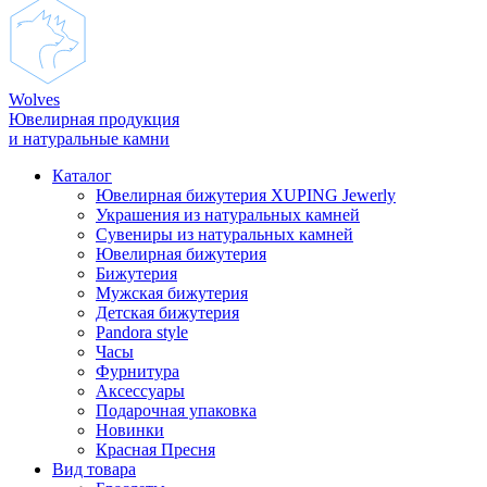
Wolves
Ювелирная продукция
и натуральные камни
Каталог
Ювелирная бижутерия XUPING Jewerly
Украшения из натуральных камней
Сувениры из натуральных камней
Ювелирная бижутерия
Бижутерия
Мужская бижутерия
Детская бижутерия
Pandora style
Часы
Фурнитура
Аксеcсуары
Подарочная упаковка
Новинки
Красная Пресня
Вид товара