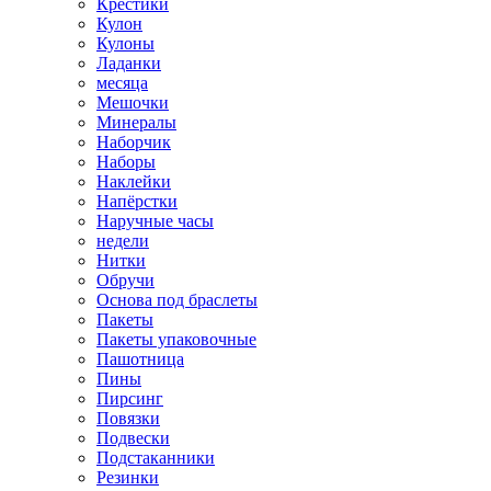
Крестики
Кулон
Кулоны
Ладанки
месяца
Мешочки
Минералы
Наборчик
Наборы
Наклейки
Напёрстки
Наручные часы
недели
Нитки
Обручи
Основа под браслеты
Пакеты
Пакеты упаковочные
Пашотница
Пины
Пирсинг
Повязки
Подвески
Подстаканники
Резинки