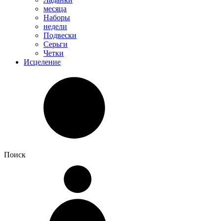
месяца
Наборы
недели
Подвески
Серьги
Четки
Исцеление
Поиск