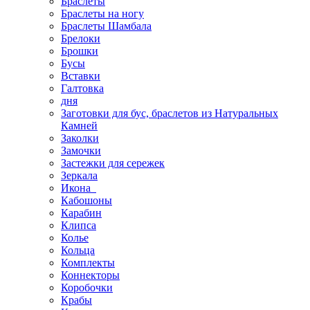
Браслеты
Браслеты на ногу
Браслеты Шамбала
Брелоки
Брошки
Бусы
Вставки
Галтовка
дня
Заготовки для бус, браслетов из Натуральных
Камней
Заколки
Замочки
Застежки для сережек
Зеркала
Икона
Кабошоны
Карабин
Клипса
Колье
Кольца
Комплекты
Коннекторы
Коробочки
Крабы