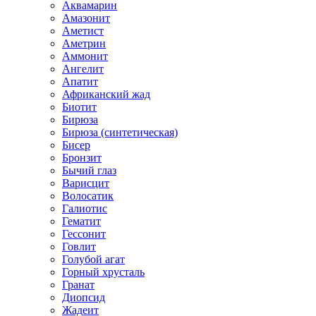
Аквамарин
Амазонит
Аметист
Аметрин
Аммонит
Ангелит
Апатит
Африканский жад
Биотит
Бирюза
Бирюза (синтетическая)
Бисер
Бронзит
Бычий глаз
Варисцит
Волосатик
Галиотис
Гематит
Гессонит
Говлит
Голубой агат
Горный хрусталь
Гранат
Диопсид
Жадеит