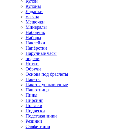
Кулон
Кулоны
Ладанки
месяца
Мешочки
Минералы
Наборчик
Наборы
Наклейки
Напёрстки
Наручные часы
недели
Нитки
Обручи
Основа под браслеты
Пакеты
Пакеты упаковочные
Пашотница
Пины
Пирсинг
Повязки
Подвески
Подстаканники
Резинки
Салфетница