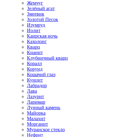
Жемчуг
Зелёный агат
Змеевик
Золотой Песок
Изумруд
Иолит
Каирская ночь
Кахолонг
Кварц
Кианит
Клубничный кварц
Коралл
Корунд
Кошачий глаз
Кунцит
Лабрадор
Лава
Лазурит
Ларимар
Лунный камень
Майорка
Малахит
Морганит
Муранское стекло
Нефрит