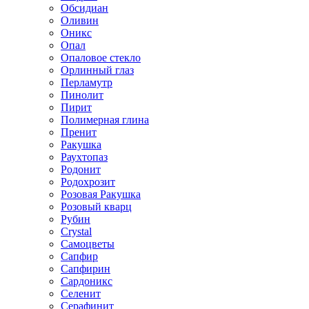
Обсидиан
Оливин
Оникс
Опал
Опаловое стекло
Орлинный глаз
Перламутр
Пинолит
Пирит
Полимерная глина
Пренит
Ракушка
Раухтопаз
Родонит
Родохрозит
Розовая Ракушка
Розовый кварц
Рубин
Сrystal
Самоцветы
Сапфир
Сапфирин
Сардоникс
Селенит
Серафинит