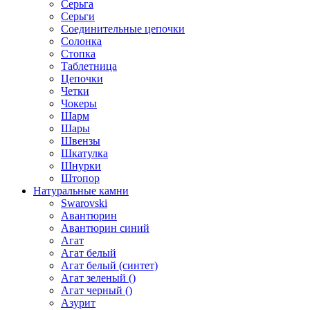
Серьга
Серьги
Соединительные цепочки
Солонка
Стопка
Таблетница
Цепочки
Четки
Чокеры
Шарм
Шары
Швензы
Шкатулка
Шнурки
Штопор
Натуральные камни
Swarovski
Авантюрин
Авантюрин синий
Агат
Агат белый
Агат белый (синтет)
Агат зеленый ()
Агат черный ()
Азурит