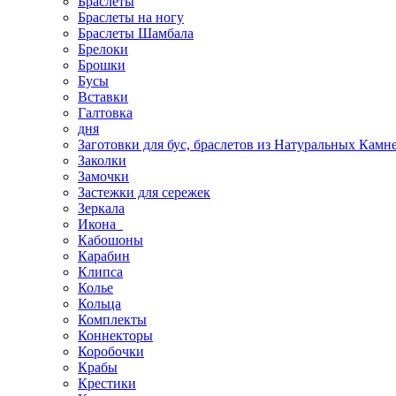
Браслеты
Браслеты на ногу
Браслеты Шамбала
Брелоки
Брошки
Бусы
Вставки
Галтовка
дня
Заготовки для бус, браслетов из Натуральных Камн
Заколки
Замочки
Застежки для сережек
Зеркала
Икона
Кабошоны
Карабин
Клипса
Колье
Кольца
Комплекты
Коннекторы
Коробочки
Крабы
Крестики