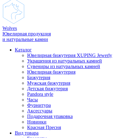
Wolves
Ювелирная продукция
и натуральные камни
Каталог
Ювелирная бижутерия XUPING Jewerly
Украшения из натуральных камней
Сувениры из натуральных камней
Ювелирная бижутерия
Бижутерия
Мужская бижутерия
Детская бижутерия
Pandora style
Часы
Фурнитура
Аксеcсуары
Подарочная упаковка
Новинки
Красная Пресня
Вид товара