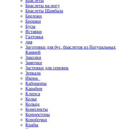
Браслеты
Браслеты на ногу
Браслеты Шамбала
Брелоки
Брошки
Бусы
Вставки
Галтовка
дня
Заготовки для бус, браслетов из Натуральных
Камней
Заколки
Замочки
Застежки для сережек
Зеркала
Икона
Кабошоны
Карабин
Клипса
Колье
Кольца
Комплекты
Коннекторы
Коробочки
Крабы