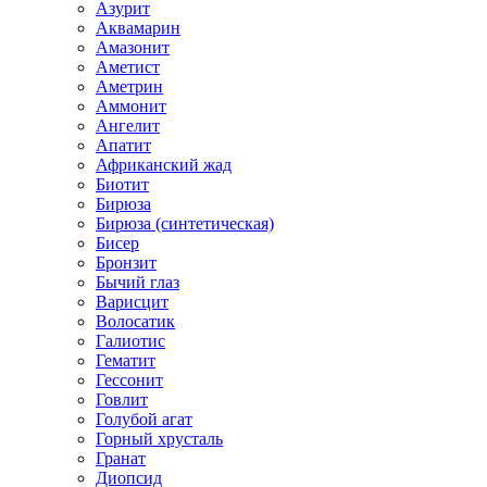
Азурит
Аквамарин
Амазонит
Аметист
Аметрин
Аммонит
Ангелит
Апатит
Африканский жад
Биотит
Бирюза
Бирюза (синтетическая)
Бисер
Бронзит
Бычий глаз
Варисцит
Волосатик
Галиотис
Гематит
Гессонит
Говлит
Голубой агат
Горный хрусталь
Гранат
Диопсид