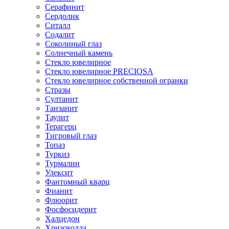
Серафинит
Сердолик
Ситалл
Содалит
Соколиный глаз
Солнечный камень
Стекло ювелирное
Стекло ювелирное PRECIOSA
Стекло ювелирное собственной огранки
Стразы
Султанит
Танзанит
Таулит
Терагерц
Тигровый глаз
Топаз
Туркиз
Турмалин
Улексит
Фантомный кварц
Фианит
Флюорит
Фосфосидерит
Халцедон
Хризоколла