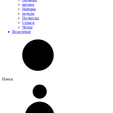
месяца
Наборы
недели
Подвески
Серьги
Четки
Исцеление
Поиск