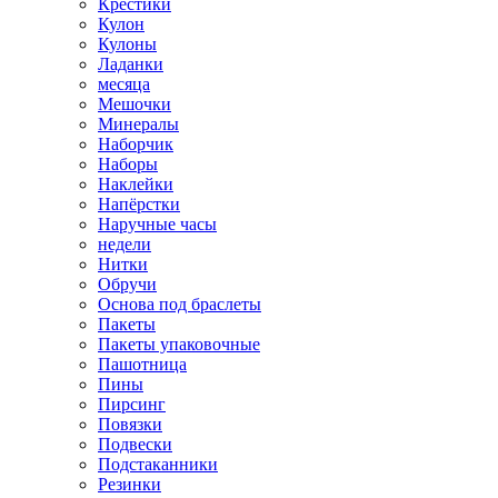
Крестики
Кулон
Кулоны
Ладанки
месяца
Мешочки
Минералы
Наборчик
Наборы
Наклейки
Напёрстки
Наручные часы
недели
Нитки
Обручи
Основа под браслеты
Пакеты
Пакеты упаковочные
Пашотница
Пины
Пирсинг
Повязки
Подвески
Подстаканники
Резинки