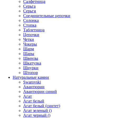
Салфетница
Серьга
Серьги
Соединительные цепочки
Солонка
Стопка
Таблетница
Цепочки
Четки
Чокеры
Шарм
Шары
Швензы
Шкатулка
Шнурки
Штопор
Натуральные камни
Swarovski
Авантюрин
Авантюрин синий
Агат
Агат белый
Агат белый (синтет)
Агат зеленый ()
Агат черный ()