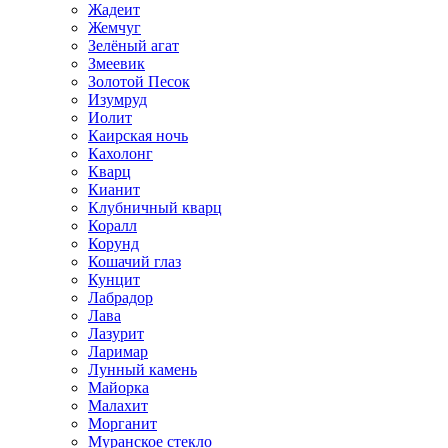
Жадеит
Жемчуг
Зелёный агат
Змеевик
Золотой Песок
Изумруд
Иолит
Каирская ночь
Кахолонг
Кварц
Кианит
Клубничный кварц
Коралл
Корунд
Кошачий глаз
Кунцит
Лабрадор
Лава
Лазурит
Ларимар
Лунный камень
Майорка
Малахит
Морганит
Муранское стекло