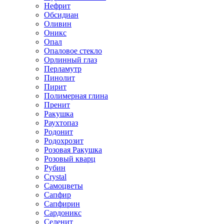
Нефрит
Обсидиан
Оливин
Оникс
Опал
Опаловое стекло
Орлинный глаз
Перламутр
Пинолит
Пирит
Полимерная глина
Пренит
Ракушка
Раухтопаз
Родонит
Родохрозит
Розовая Ракушка
Розовый кварц
Рубин
Сrystal
Самоцветы
Сапфир
Сапфирин
Сардоникс
Селенит