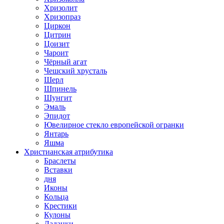
Хризолит
Хризопраз
Циркон
Цитрин
Цоизит
Чароит
Чёрный агат
Чешский хрусталь
Шерл
Шпинель
Шунгит
Эмаль
Эпидот
Ювелирное стекло европейской огранки
Янтарь
Яшма
Христианская атрибутика
Браслеты
Вставки
дня
Иконы
Кольца
Крестики
Кулоны
Ладанки