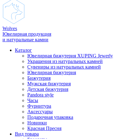
Wolves
Ювелирная продукция
и натуральные камни
Каталог
Ювелирная бижутерия XUPING Jewerly
Украшения из натуральных камней
Сувениры из натуральных камней
Ювелирная бижутерия
Бижутерия
Мужская бижутерия
Детская бижутерия
Pandora style
Часы
Фурнитура
Аксеcсуары
Подарочная упаковка
Новинки
Красная Пресня
Вид товара