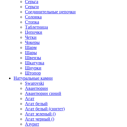
Серьга
Серьги
Соединительные цепочки
Солонка
Стопка
Таблетница
Цепочки
Четки
Чокеры
Шарм
Шары
Швензы
Шкатулка
Шнурки
Штопор
Натуральные камни
Swarovski
Авантюрин
Авантюрин синий
Агат
Агат белый
Агат белый (синтет)
Агат зеленый ()
Агат черный ()
Азурит