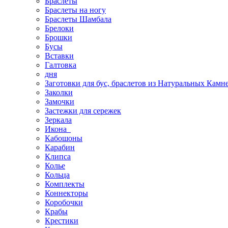
Браслеты
Браслеты на ногу
Браслеты Шамбала
Брелоки
Брошки
Бусы
Вставки
Галтовка
дня
Заготовки для бус, браслетов из Натуральных Камн
Заколки
Замочки
Застежки для сережек
Зеркала
Икона
Кабошоны
Карабин
Клипса
Колье
Кольца
Комплекты
Коннекторы
Коробочки
Крабы
Крестики