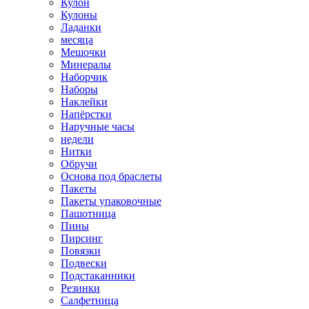
Кулон
Кулоны
Ладанки
месяца
Мешочки
Минералы
Наборчик
Наборы
Наклейки
Напёрстки
Наручные часы
недели
Нитки
Обручи
Основа под браслеты
Пакеты
Пакеты упаковочные
Пашотница
Пины
Пирсинг
Повязки
Подвески
Подстаканники
Резинки
Салфетница