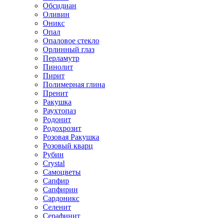
Обсидиан
Оливин
Оникс
Опал
Опаловое стекло
Орлинный глаз
Перламутр
Пинолит
Пирит
Полимерная глина
Пренит
Ракушка
Раухтопаз
Родонит
Родохрозит
Розовая Ракушка
Розовый кварц
Рубин
Сrystal
Самоцветы
Сапфир
Сапфирин
Сардоникс
Селенит
Серафинит