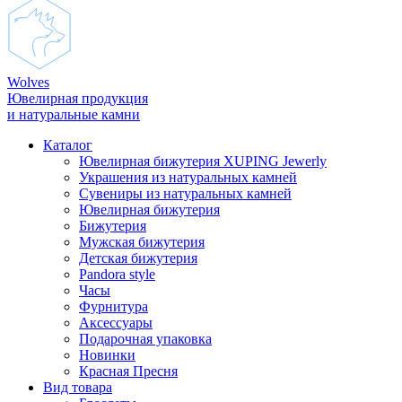
Wolves
Ювелирная продукция
и натуральные камни
Каталог
Ювелирная бижутерия XUPING Jewerly
Украшения из натуральных камней
Сувениры из натуральных камней
Ювелирная бижутерия
Бижутерия
Мужская бижутерия
Детская бижутерия
Pandora style
Часы
Фурнитура
Аксеcсуары
Подарочная упаковка
Новинки
Красная Пресня
Вид товара