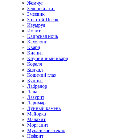
Жемчуг
Зелёный агат
Змеевик
Золотой Песок
Изумруд
Иолит
Каирская ночь
Кахолонг
Кварц
Кианит
Клубничный кварц
Коралл
Корунд
Кошачий глаз
Кунцит
Лабрадор
Лава
Лазурит
Ларимар
Лунный камень
Майорка
Малахит
Морганит
Муранское стекло
Нефрит