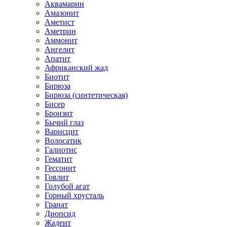
Аквамарин
Амазонит
Аметист
Аметрин
Аммонит
Ангелит
Апатит
Африканский жад
Биотит
Бирюза
Бирюза (синтетическая)
Бисер
Бронзит
Бычий глаз
Варисцит
Волосатик
Галиотис
Гематит
Гессонит
Говлит
Голубой агат
Горный хрусталь
Гранат
Диопсид
Жадеит